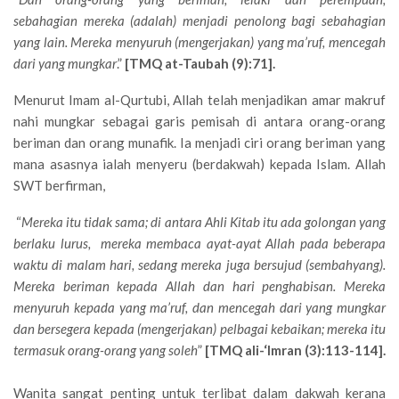
sebahagian mereka (adalah) menjadi penolong bagi sebahagian
yang lain. Mereka menyuruh (mengerjakan) yang ma’ruf, mencegah
dari yang mungkar
.”
[TMQ at-Taubah (9):71].
Menurut Imam al-Qurtubi, Allah telah menjadikan amar makruf
nahi mungkar sebagai garis pemisah di antara orang-orang
beriman dan orang munafik. Ia menjadi ciri orang beriman yang
mana asasnya ialah menyeru (berdakwah) kepada Islam. Allah
SWT berfirman,
“
Mereka itu tidak sama; di antara Ahli Kitab itu ada golongan yang
berlaku lurus, mereka membaca ayat-ayat Allah pada beberapa
waktu di malam hari, sedang mereka juga bersujud (sembahyang).
Mereka beriman kepada Allah dan hari penghabisan. Mereka
menyuruh kepada yang ma’ruf, dan mencegah dari yang mungkar
dan bersegera kepada (mengerjakan) pelbagai kebaikan; mereka itu
termasuk orang-orang yang soleh
”
[TMQ ali-‘Imran (3):113-114].
Wanita sangat penting untuk terlibat dalam dakwah kerana