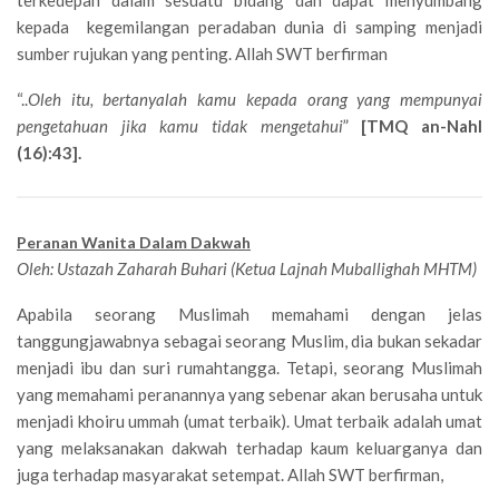
terkedepan dalam sesuatu bidang dan dapat menyumbang
kepada kegemilangan peradaban dunia di samping menjadi
sumber rujukan yang penting. Allah SWT berfirman
“..
Oleh itu, bertanyalah kamu kepada orang yang mempunyai
pengetahuan jika kamu tidak mengetahui
”
[TMQ an-Nahl
(16):43].
Peranan Wanita Dalam Dakwah
Oleh: Ustazah Zaharah Buhari (Ketua Lajnah Muballighah MHTM)
Apabila seorang Muslimah memahami dengan jelas
tanggungjawabnya sebagai seorang Muslim, dia bukan sekadar
menjadi ibu dan suri rumahtangga. Tetapi, seorang Muslimah
yang memahami peranannya yang sebenar akan berusaha untuk
menjadi khoiru ummah (umat terbaik). Umat terbaik adalah umat
yang melaksanakan dakwah terhadap kaum keluarganya dan
juga terhadap masyarakat setempat. Allah SWT berfirman,