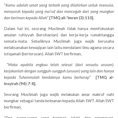
“
Kamu adalah umat yang terbaik yang dilahirkan untuk manusia,
menyuruh kepada yang ma’ruf dan mencegah dari yang mungkar
dan beriman kepada Allah
”
[TMQ ali-‘Imran (3):110].
Dalam hal ini, seorang Muslimah tidak hanya memfokuskan
amalan ruhiyyah (kerohanian) dan kerja-kerja rumahtangga
semata-mata. Sebaliknya Muslimah juga wajib berusaha
melaksanakan kewajipan lain iaitu mendalami ilmu agama secara
istiqamah (berterusan). Allah SWT berfirman,
“
Maka apabila engkau telah selesai (dari sesuatu urusan),
kerjakanlah dengan sungguh-sungguh (urusan) yang lain dan hanya
kepada Tuhanmulah hendaknya kamu berharap
”
[TMQ al-
Insyirah (94):7-8].
Seorang Muslimah juga wajib melakukan amar makruf nahi
mungkar sebagai tanda keimanan kepada Allah SWT. Allah SWT
berfirman,
“
Dan orang-orang yang beriman, lelaki dan perempuan,