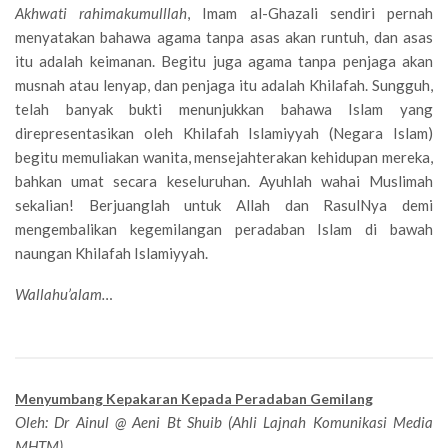
Akhwati rahimakumulllah
, Imam al-Ghazali sendiri pernah
menyatakan bahawa agama tanpa asas akan runtuh, dan asas
itu adalah keimanan. Begitu juga agama tanpa penjaga akan
musnah atau lenyap, dan penjaga itu adalah Khilafah. Sungguh,
telah banyak bukti menunjukkan bahawa Islam yang
direpresentasikan oleh Khilafah Islamiyyah (Negara Islam)
begitu memuliakan wanita, mensejahterakan kehidupan mereka,
bahkan umat secara keseluruhan. Ayuhlah wahai Muslimah
sekalian! Berjuanglah untuk Allah dan RasulNya demi
mengembalikan kegemilangan peradaban Islam di bawah
naungan Khilafah Islamiyyah.
Wallahu’alam…
Menyumbang Kepakaran Kepada Peradaban Gemilang
Oleh: Dr Ainul @ Aeni Bt Shuib (Ahli Lajnah Komunikasi Media
MHTM)