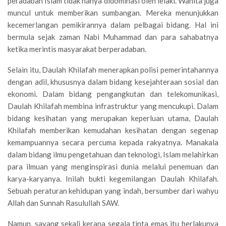
peradaban Islam tidak hanya didominasi oleh lelaki. Wanita juga
muncul untuk memberikan sumbangan. Mereka menunjukkan
kecemerlangan pemikirannya dalam pelbagai bidang. Hal ini
bermula sejak zaman Nabi Muhammad dan para sahabatnya
ketika merintis masyarakat berperadaban.
Selain itu, Daulah Khilafah menerapkan polisi pemerintahannya
dengan adil, khususnya dalam bidang kesejahteraan sosial dan
ekonomi. Dalam bidang pengangkutan dan telekomunikasi,
Daulah Khilafah membina infrastruktur yang mencukupi. Dalam
bidang kesihatan yang merupakan keperluan utama, Daulah
Khilafah memberikan kemudahan kesihatan dengan segenap
kemampuannya secara percuma kepada rakyatnya. Manakala
dalam bidang ilmu pengetahuan dan teknologi, Islam melahirkan
para ilmuan yang menginspirasi dunia melalui penemuan dan
karya-karyanya. Inilah bukti kegemilangan Daulah Khilafah.
Sebuah peraturan kehidupan yang indah, bersumber dari wahyu
Allah dan Sunnah Rasulullah SAW.
Namun, sayang sekali kerana segala tinta emas itu berlakunya