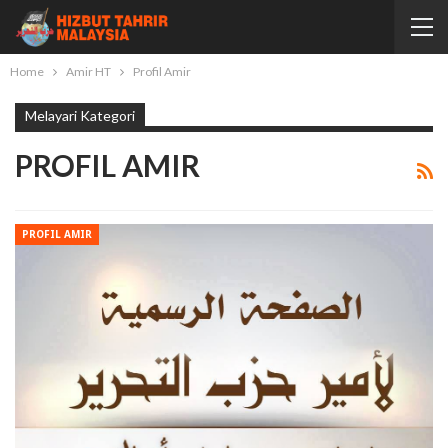
Home
Amir HT
Profil Amir
Melayari Kategori
PROFIL AMIR
PROFIL AMIR