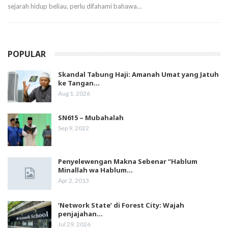
sejarah hidup beliau, perlu difahami bahawa…
POPULAR
Skandal Tabung Haji: Amanah Umat yang Jatuh
ke Tangan…
Aug 1, 2026
SN615 – Mubahalah
Sep 9, 2022
Penyelewengan Makna Sebenar “Hablum
Minallah wa Hablum…
Apr 2, 2013
‘Network State’ di Forest City: Wajah
penjajahan…
Jul 29, 2026