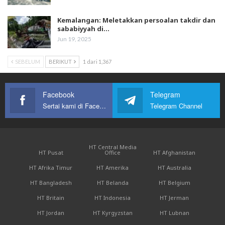
Kemalangan: Meletakkan persoalan takdir dan
sababiyyah di…
Jun 19, 2025
SEBELUM
BERIKUT
1 dari 1,367
Facebook
Telegram
Sertai kami di Facebook
Telegram Channel
HT Central Media
HT Pusat
Office
HT Afghanistan
HT Afrika Timur
HT Amerika
HT Australia
HT Bangladesh
HT Belanda
HT Belgium
HT Britain
HT Indonesia
HT Jerman
HT Jordan
HT Kyrgyzstan
HT Lubnan