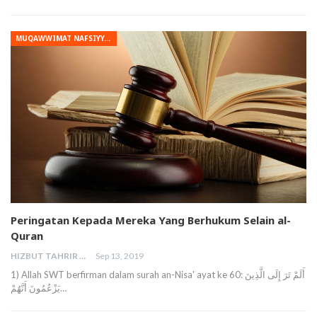
MUQAWWIMAT NAFSIYYAH
Peringatan Kepada Mereka Yang Berhukum Selain al-
Quran
HIZBUT TAHRIR MALAYSIA
Sep 13, 2019
1) Allah SWT berfirman dalam surah an-Nisa' ayat ke 60: أَلَمْ تَرَ إِلَى الَّذِينَ
يَزْعُمُونَ أَنَّهُمْ…