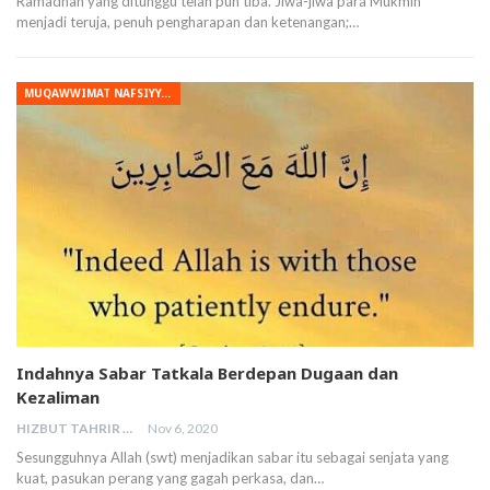
Ramadhan yang ditunggu telah pun tiba. Jiwa-jiwa para Mukmin
menjadi teruja, penuh pengharapan dan ketenangan;…
MUQAWWIMAT NAFSIYYAH
Indahnya Sabar Tatkala Berdepan Dugaan dan
Kezaliman
HIZBUT TAHRIR MALAYSIA
Nov 6, 2020
Sesungguhnya Allah (swt) menjadikan sabar itu sebagai senjata yang
kuat, pasukan perang yang gagah perkasa, dan…