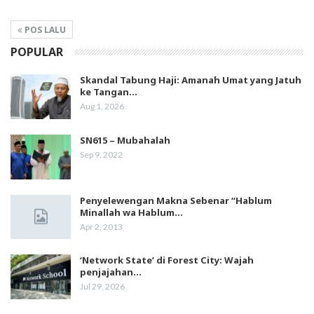
POS LALU
POPULAR
Skandal Tabung Haji: Amanah Umat yang Jatuh
ke Tangan…
Aug 1, 2026
SN615 – Mubahalah
Sep 9, 2022
Penyelewengan Makna Sebenar “Hablum
Minallah wa Hablum…
Apr 2, 2013
‘Network State’ di Forest City: Wajah
penjajahan…
Jul 29, 2026