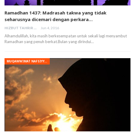
Ramadhan 1437: Madrasah takwa yang tidak
seharusnya dicemari dengan perkara…
HIZBUT TAHRIR MALAYSIA
Jun 4, 2016
Alhamdulillah, kita masih berkesempatan untuk sekali lagi menyambut
Ramadhan yang penuh berkat.Bulan yang dirindui…
MUQAWWIMAT NAFSIYYAH