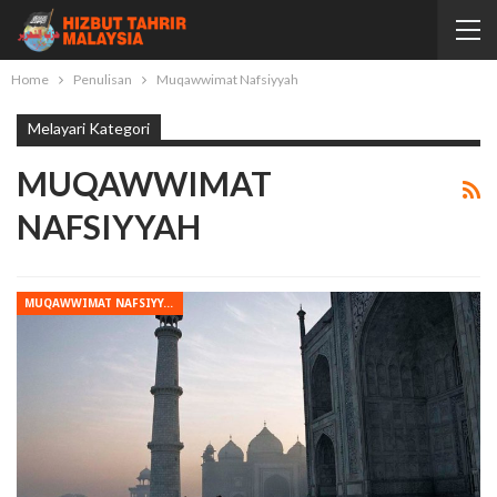
Home
Penulisan
Muqawwimat Nafsiyyah
Melayari Kategori
MUQAWWIMAT
NAFSIYYAH
MUQAWWIMAT NAFSIYYAH