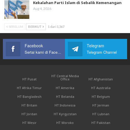
Kekalahan Parti Islam di Sebalik Kemenangan
Aug 4, 2026
SEBELUM
BERIKUT
1 dari 1,367
Facebook
Telegram
Sertai kami di Facebook
Telegram Channel
HT Central Media
HT Pusat
Office
HT Afghanistan
HT Afrika Timur
HT Amerika
HT Australia
HT Bangladesh
HT Belanda
HT Belgium
HT Britain
HT Indonesia
HT Jerman
HT Jordan
HT Kyrgyzstan
HT Lubnan
HT Mesir
HT Moroko
HT Pakistan