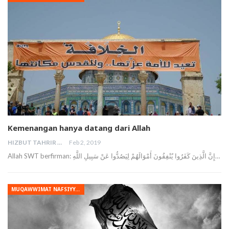
Kemenangan hanya datang dari Allah
HIZBUT TAHRIR MALAYSIA
Feb 2, 2019
Allah SWT berfirman: إِنَّ الَّذِينَ كَفَرُوا يُنْفِقُونَ أَمْوَالَهُمْ لِيَصُدُّوا عَنْ سَبِيلِ اللَّهِ…
MUQAWWIMAT NAFSIYYAH