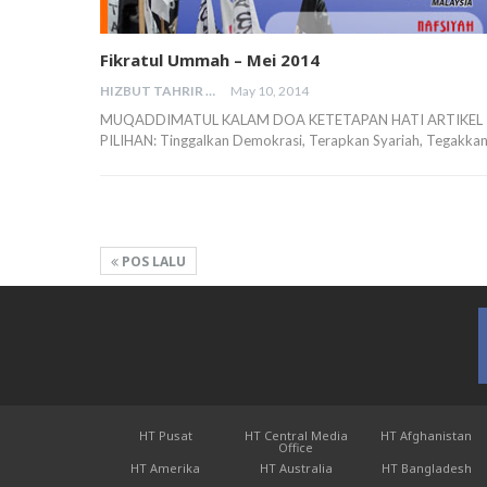
Fikratul Ummah – Mei 2014
HIZBUT TAHRIR MALAYSIA
May 10, 2014
MUQADDIMATUL KALAM DOA KETETAPAN HATI ARTIKEL
PILIHAN: Tinggalkan Demokrasi, Terapkan Syariah, Tegakka
POS LALU
HT Pusat
HT Central Media
HT Afghanistan
Office
HT Amerika
HT Australia
HT Bangladesh