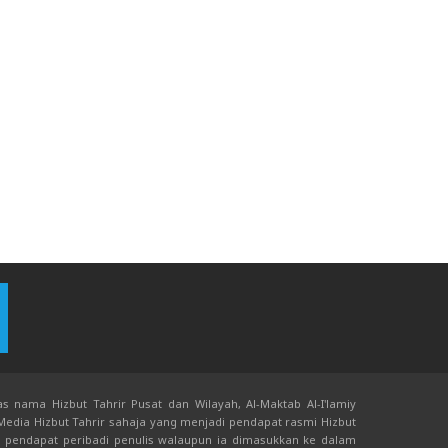
s nama Hizbut Tahrir Pusat dan Wilayah, Al-Maktab Al-I'lamiy
 Media Hizbut Tahrir sahaja yang menjadi pendapat rasmi Hizbut
an pendapat peribadi penulis walaupun ia dimasukkan ke dalam