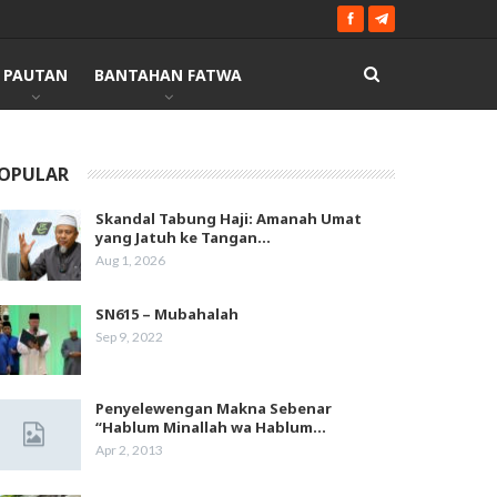
PAUTAN
BANTAHAN FATWA
OPULAR
Skandal Tabung Haji: Amanah Umat
yang Jatuh ke Tangan…
Aug 1, 2026
SN615 – Mubahalah
Sep 9, 2022
Penyelewengan Makna Sebenar
“Hablum Minallah wa Hablum…
Apr 2, 2013