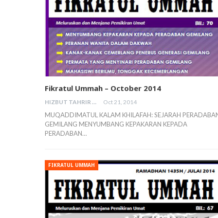
Fikratul Ummah – October 2014
HIZBUT TAHRIR MALAYSIA
Oct 21, 2014
MUQADDIMATUL KALAM KHILAFAH: SEJARAH PERADABA
GEMILANG MENYUMBANG KEPAKARAN KEPADA
PERADABAN…
FIKRATUL UMMAH