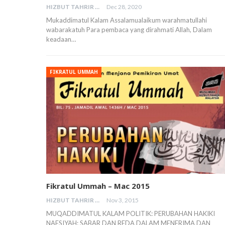
HIZBUT TAHRIR MALAYSIA
Dec 28, 2020
Mukaddimatul Kalam Assalamualaikum warahmatullahi
wabarakatuh Para pembaca yang dirahmati Allah, Dalam
keadaan…
FIKRATUL UMMAH
Fikratul Ummah – Mac 2015
HIZBUT TAHRIR MALAYSIA
Nov 3, 2015
MUQADDIMATUL KALAM POLITIK: PERUBAHAN HAKIKI
NAFSIYAH: SABAR DAN REDA DALAM MENERIMA DAN