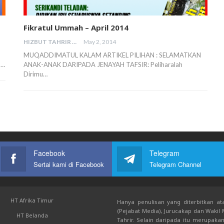
Fikratul Ummah – April 2014
HIZBUT TAHRIR MALAYSIA
May 2, 2014
MUQADDIMATUL KALAM ARTIKEL PILIHAN : SELAMATKAN
n…
ANAK-ANAK DARIPADA JENAYAH TAFSIR: Peliharalah
Dirimu…
Facebook
Telegram
Sertai kami di Facebook
Telegram Channel
HT Afrika Timur
Hanya penulisan yang diterbitkan ata
(Pejabat Media), Jurucakap dan Wakil
HT Belanda
Tahrir. Selain daripada itu merupak