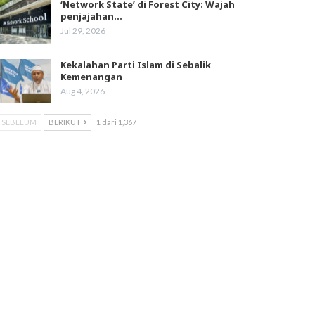
‘Network State’ di Forest City: Wajah
penjajahan…
Jul 29, 2026
Kekalahan Parti Islam di Sebalik
Kemenangan
Aug 4, 2026
SEBELUM
BERIKUT
1 dari 1,367