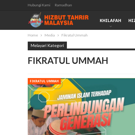
Hubungi Kami
Ramadhan
KHILAFAH
HI
Home
Media
Fikratul Ummah
Melayari Kategori
FIKRATUL UMMAH
FIKRATUL UMMAH