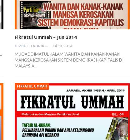
Fikratul Ummah – Jun 2014
HIZBUT TAHRIR MALAYSIA
Jul 10, 2014
L-
MUQADDIMATUL KALAM WANITA DAN KANAK-KANAK
MANGSA KEROSAKAN SISTEM DEMOKRASI-KAPITALIS DI
MALAYSIA…
FIKRATUL UMMAH