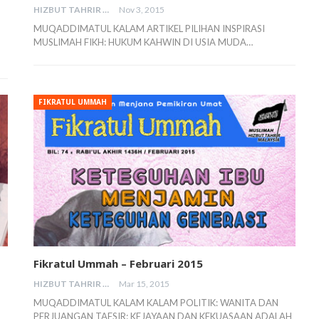
HIZBUT TAHRIR MALAYSIA
Nov 3, 2015
MUQADDIMATUL KALAM ARTIKEL PILIHAN INSPIRASI
MUSLIMAH FIKH: HUKUM KAHWIN DI USIA MUDA…
FIKRATUL UMMAH
Fikratul Ummah – Februari 2015
HIZBUT TAHRIR MALAYSIA
Mar 15, 2015
MUQADDIMATUL KALAM KALAM POLITIK: WANITA DAN
PERJUANGAN TAFSIR: KEJAYAAN DAN KEKUASAAN ADALAH