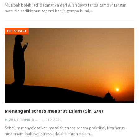
Musibah boleh jadi datangnya dari Allah (swt) tanpa campur tangan
manusia sedikit pun seperti banjir, gempa bumi,…
ISU SEMASA
Menangani stress menurut Islam (Siri 2/4)
HIZBUT TAHRIR MALAYSIA
Jul 19, 2021
Sebelum menyelesaikan masalah stress secara praktikal, kita harus
memahami bahawa stress adalah lumrah dalam…