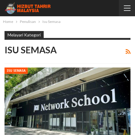
Home
Penulisan
Isu Semasa
Melayari Kategori
ISU SEMASA
ISU SEMASA