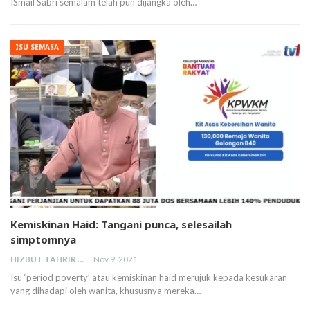
ISmail Sabri semalam telah pun dijangka oleh…
ISU SEMASA
Kemiskinan Haid: Tangani punca, selesailah
simptomnya
HIZBUT TAHRIR MALAYSIA
Nov 9, 2021
Isu ‘period poverty’ atau kemiskinan haid merujuk kepada kesukaran
yang dihadapi oleh wanita, khususnya mereka…