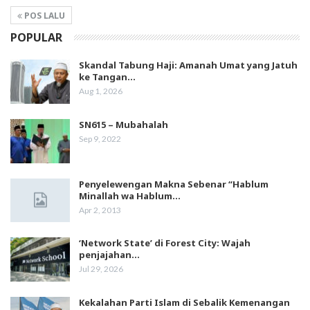
POS LALU
POPULAR
Skandal Tabung Haji: Amanah Umat yang Jatuh
ke Tangan…
Aug 1, 2026
SN615 – Mubahalah
Sep 9, 2022
Penyelewengan Makna Sebenar “Hablum
Minallah wa Hablum…
Apr 2, 2013
‘Network State’ di Forest City: Wajah
penjajahan…
Jul 29, 2026
Kekalahan Parti Islam di Sebalik Kemenangan