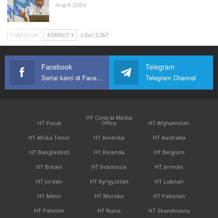
Aug 4, 2026
SEBELUM
BERIKUT
1 dari 1,367
Facebook
Telegram
Sertai kami di Facebook
Telegram Channel
HT Central Media
HT Pusat
Office
HT Afghanistan
HT Afrika Timur
HT Amerika
HT Australia
HT Bangladesh
HT Belanda
HT Belgium
HT Britain
HT Indonesia
HT Jerman
HT Jordan
HT Kyrgyzstan
HT Lubnan
HT Mesir
HT Moroko
HT Pakistan
HT Palestin
HT Rusia
HT Skandinavia