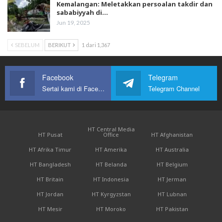
Kemalangan: Meletakkan persoalan takdir dan
sababiyyah di…
Jun 19, 2025
SEBELUM
BERIKUT
1 dari 1,367
Facebook
Telegram
Sertai kami di Facebook
Telegram Channel
HT Central Media
HT Pusat
Office
HT Afghanistan
HT Afrika Timur
HT Amerika
HT Australia
HT Bangladesh
HT Belanda
HT Belgium
HT Britain
HT Indonesia
HT Jerman
HT Jordan
HT Kyrgyzstan
HT Lubnan
HT Mesir
HT Moroko
HT Pakistan