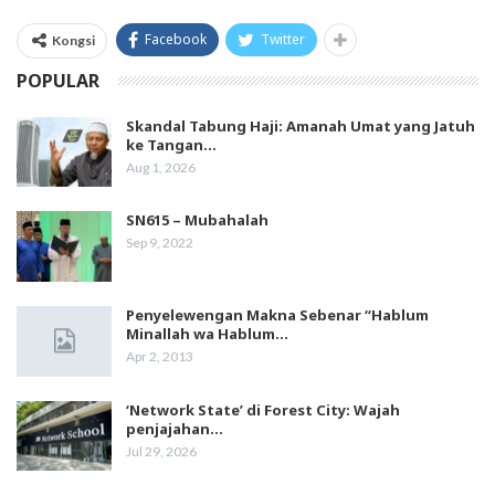
Facebook
Twitter
Kongsi
POPULAR
Skandal Tabung Haji: Amanah Umat yang Jatuh
ke Tangan…
Aug 1, 2026
SN615 – Mubahalah
Sep 9, 2022
Penyelewengan Makna Sebenar “Hablum
Minallah wa Hablum…
Apr 2, 2013
‘Network State’ di Forest City: Wajah
penjajahan…
Jul 29, 2026