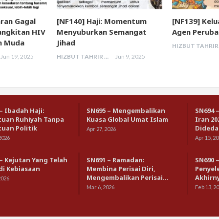
ran Gagal
[NF140] Haji: Momentum
[NF139] Kel
ngkitan HIV
Menyuburkan Semangat
Agen Peruba
n Muda
Jihad
Jun 19, 2025
HIZBUT TAHRIR MALAYSIA
Jun 9, 2025
– Ibadah Haji:
SN695 – Mengembalikan
SN694 
tuan Ruhiyah Tanpa
Kuasa Global Umat Islam
Iran 20
uan Politik
Dideda
Apr 27, 2026
2026
Apr 15, 2
– Kejutan Yang Telah
SN691 – Ramadan:
SN690 
di Kebiasaan
Membina Perisai Diri,
Penyel
Mengembalikan Perisai…
Akhirn
2026
Mar 6, 2026
Feb 13, 2