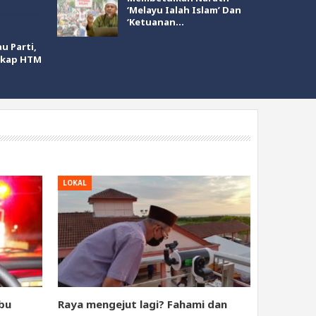
‘Melayu Ialah Islam’ Dan
‘Ketuanan…
u Parti,
cakap HTM
LOKAL
bu
Raya mengejut lagi? Fahami dan