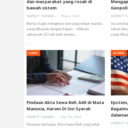
dan masyarakat yang rosak di
Mengapa
bawah sistem
Geopoli
HIZBUT TAHRIR MALAYSIA
May 6, 2026
Berita tragis mengenai seorang pelajar wanita
Isu pemban
yang dibunuh dengan kejam – ditikam
tahun lama
sebanyak 61 kali oleh teman…
yang diba
LOKAL
GLOBAL
Pindaan Akta Sewa Beli: Adil di Mata
Epstein
Manusia, Haram Di Sisi Syarak
Bagaima
dalama
HIZBUT TAHRIR MALAYSIA
Mar 18, 2026
Pindaan terhadap Akta Sewa Beli yang telah