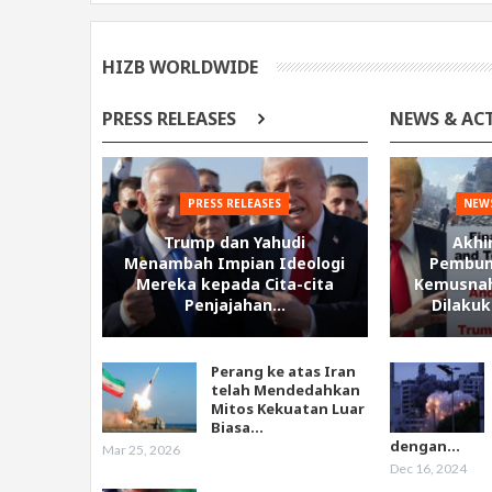
HIZB WORLDWIDE
PRESS RELEASES
NEWS & AC
PRESS RELEASES
NEWS
Trump dan Yahudi
Akhi
Menambah Impian Ideologi
Pembun
Mereka kepada Cita-cita
Kemusnah
Penjajahan…
Dilaku
Perang ke atas Iran
telah Mendedahkan
Mitos Kekuatan Luar
Biasa…
dengan…
Mar 25, 2026
Dec 16, 2024