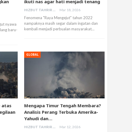
gkan
ikuti nas agar hati menjadi tenang
HIZBUT TAHRIR MALAYSIA
Mar 18, 2026
Fenomena "Raya Mengejut" tahun 2022
nampaknya masih segar dalam ingatan dan
gut nyawa
kembali menjadi perbualan masyarakat…
lang baru-
GLOBAL
 atas
Mengapa Timur Tengah Membara?
egilaan
Analisis Perang Terbuka Amerika-
Yahudi dan…
HIZBUT TAHRIR MALAYSIA
Mar 12, 2026