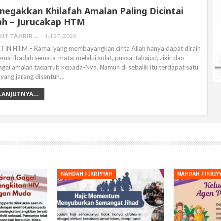
egakkan Khilafah Amalan Paling Dicintai
ah – Jurucakap HTM
HIZBUT TAHRIR MALAYSIA
Jul 27, 2026
TIN HTM – Ramai yang membayangkan cinta Allah hanya dapat diraih
rusi ibadah semata-mata; melalui solat, puasa, tahajud, zikir dan
agai amalan taqarrub kepada-Nya. Namun di sebalik itu terdapat satu
n yang jarang disentuh…
LANJUTNYA...
NAHDAH FIKRIYYAH
NAHDAH FIKRIY