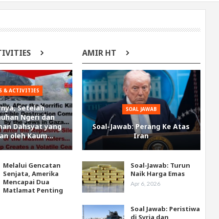
TIVITIES
AMIR HT
 & ACTIVITIES
rnya, Setelah
SOAL JAWAB
uhan Ngeri dan
an Dahsyat yang
Soal-Jawab: Perang Ke Atas
kan oleh Kaum…
Iran
Melalui Gencatan
Soal-Jawab: Turun
Senjata, Amerika
Naik Harga Emas
Mencapai Dua
Apr 6, 2026
Matlamat Penting
Soal Jawab: Peristiwa
di Syria dan