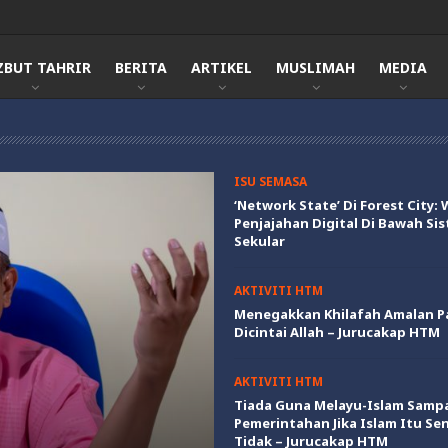
ZBUT TAHRIR
BERITA
ARTIKEL
MUSLIMAH
MEDIA
ISU SEMASA
‘Network State’ Di Forest City:
Penjajahan Digital Di Bawah Si
Sekular
AKTIVITI HTM
Menegakkan Khilafah Amalan P
Dicintai Allah – Jurucakap HTM
AKTIVITI HTM
Tiada Guna Melayu-Islam Sampa
Pemerintahan Jika Islam Itu Sen
Tidak – Jurucakap HTM