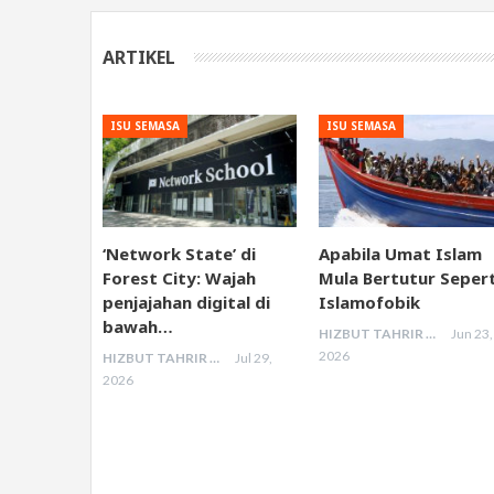
ARTIKEL
ISU SEMASA
ISU SEMASA
‘Network State’ di
Apabila Umat Islam
Forest City: Wajah
Mula Bertutur Sepert
penjajahan digital di
Islamofobik
bawah…
HIZBUT TAHRIR MALAYSIA
Jun 23,
2026
HIZBUT TAHRIR MALAYSIA
Jul 29,
2026