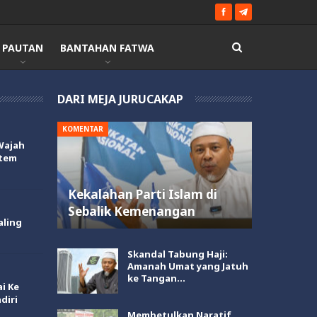
PAUTAN
BANTAHAN FATWA
DARI MEJA JURUCAKAP
KOMENTAR
 Wajah
stem
Kekalahan Parti Islam di
Sebalik Kemenangan
aling
Skandal Tabung Haji:
Amanah Umat yang Jatuh
ke Tangan…
i Ke
diri
Membetulkan Naratif