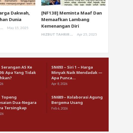
uarga Dakwah,
[NF138] Meminta Maaf Dan
han Dunia
Memaafkan Lambang
Kemenangan Diri
HIZBUT TAHRIR MALAYSIA
May 15, 2025
HIZBUT TAHRIR MALAYSIA
Apr 25, 2025
– Serangan AS Ke
SN693 – Siri 1 – Harga
26: Apa Yang Tidak
Minyak Naik Mendadak —
hkan?
Apa Punca…
026
Apr 8, 2026
– Topeng
SN689 – Kolaborasi Agung
esaian Dua-Negara
Bergema Usang
ya Tersingkap
Feb 6, 2026
026