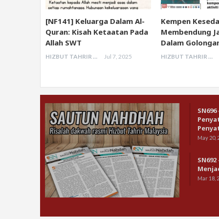
[NF141] Keluarga Dalam Al-
Kempen Keseda
Quran: Kisah Ketaatan Pada
Membendung Ja
Allah SWT
Dalam Golonga
HIZBUT TAHRIR MALAYSIA
Jul 7, 2025
HIZBUT TAHRIR MALAYSIA
SN696 
Penya
Penyat
May 20, 
SN692 
Menja
Mar 18, 