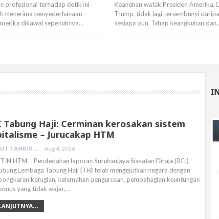
 profesional terhadap detik ini
Keanehan watak Presiden Amerika, 
eh menerima penyederhanaan
Trump, tidak lagi tersembunyi darip
“Amerika dikawal sepenuhnya…
sesiapa pun. Tahap keangkuhan dan
I
I Tabung Haji: Cerminan kerosakan sistem
pitalisme – Jurucakap HTM
HIZBUT TAHRIR MALAYSIA
Aug 4, 2026
TIN HTM – Pendedahan laporan Suruhanjaya Siasatan Diraja (RCI)
ubung Lembaga Tabung Haji (TH) telah mengejutkan negara dengan
ongkaran kerugian, kelemahan pengurusan, pembahagian keuntungan
bonus yang tidak wajar,…
LANJUTNYA...