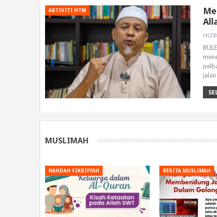
Men
AKTIVITI HTM
All
BULE
mene
pelb
jala
SE
MUSLIMAH
NAHDAH FIKRIYYAH
BERITA MUSLIMAH