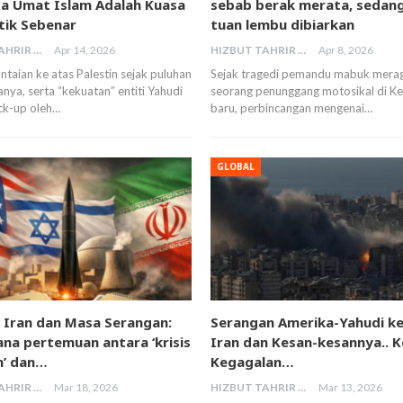
 Umat Islam Adalah Kuasa
sebab berak merata, sedan
tik Sebenar
tuan lembu dibiarkan
HIZBUT TAHRIR MALAYSIA
Apr 14, 2026
HIZBUT TAHRIR MALAYSIA
Apr 8, 2026
taian ke atas Palestin sejak puluhan
Sejak tragedi pemandu mabuk mera
nya, serta “kekuatan” entiti Yahudi
seorang penunggang motosikal di Ke
ck-up oleh…
baru, perbincangan mengenai…
GLOBAL
, Iran dan Masa Serangan:
Serangan Amerika-Yahudi ke
na pertemuan antara ‘krisis
Iran dan Kesan-kesannya.. K
n’ dan…
Kegagalan…
HIZBUT TAHRIR MALAYSIA
Mar 18, 2026
HIZBUT TAHRIR MALAYSIA
Mar 13, 2026