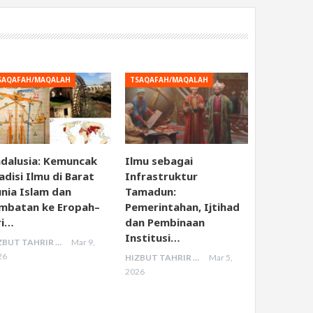
SAQAFAH/MAQALAH
TSAQAFAH/MAQALAH
dalusia: Kemuncak
Ilmu sebagai
adisi Ilmu di Barat
Infrastruktur
nia Islam dan
Tamadun:
mbatan ke Eropah–
Pemerintahan, Ijtihad
ri…
dan Pembinaan
Institusi…
HIZBUT TAHRIR MALAYSIA
Mar 9,
26
HIZBUT TAHRIR MALAYSIA
Mar 5,
2026