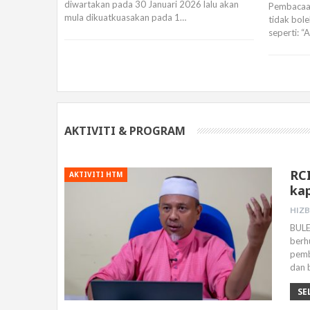
diwartakan pada 30 Januari 2026 lalu akan
Pembacaan
mula dikuatkuasakan pada 1…
tidak bol
seperti: 
AKTIVITI & PROGRAM
RC
AKTIVITI HTM
ka
BULE
berh
pemb
dan 
SE