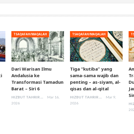
TSAQAFAH/MAQALAH
TSAQAFAH/MAQALAH
T
Dari Warisan Ilmu
Tiga “kutiba” yang
An
i
Andalusia ke
sama-sama wajib dan
Tr
Transformasi Tamadun
penting – as-siyam, al-
Du
Barat – Siri 6
qisas dan al-qital
Ja
Si
HIZBUT TAHRIR MALAYSIA
Mar 16,
HIZBUT TAHRIR MALAYSIA
Mar 9,
2026
2026
20