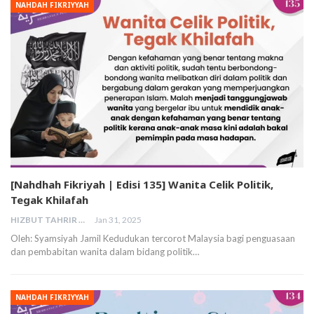
NAHDAH FIKRIYYAH
[Nahdhah Fikriyah | Edisi 135] Wanita Celik Politik,
Tegak Khilafah
HIZBUT TAHRIR MALAYSIA
Jan 31, 2025
Oleh: Syamsiyah Jamil Kedudukan tercorot Malaysia bagi penguasaan
dan pembabitan wanita dalam bidang politik…
NAHDAH FIKRIYYAH