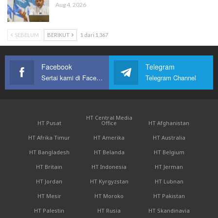
Aug 4, 2026
SEBELUM
BERIKUT
1 dari 1,367
Facebook
Telegram
Sertai kami di Facebook
Telegram Channel
HT Central Media
HT Pusat
Office
HT Afghanistan
HT Afrika Timur
HT Amerika
HT Australia
HT Bangladesh
HT Belanda
HT Belgium
HT Britain
HT Indonesia
HT Jerman
HT Jordan
HT Kyrgyzstan
HT Lubnan
HT Mesir
HT Moroko
HT Pakistan
HT Palestin
HT Rusia
HT Skandinavia