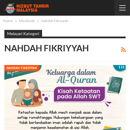
Home
Muslimah
Nahdah Fikriyyah
Melayari Kategori
NAHDAH FIKRIYYAH
NAHDAH FIKRIYYAH