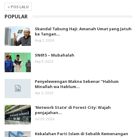
POS LALU
POPULAR
Skandal Tabung Haji: Amanah Umat yang Jatuh
ke Tangan…
Aug 1, 2026
SN615 – Mubahalah
Sep 9, 2022
Penyelewengan Makna Sebenar “Hablum
Minallah wa Hablum…
Apr 2, 2013
‘Network State’ di Forest City: Wajah
penjajahan…
Jul 29, 2026
Kekalahan Parti Islam di Sebalik Kemenangan