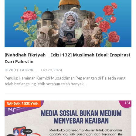
[Nahdhah Fikriyah | Edisi 132] Muslimah Ideal: Inspirasi
Dari Palestin
HIZBUT TAHRIR MALAYSIA
Oct 29, 2024
Penulis: Hamimah Karmidi Muqaddimah Peperangan di Palestin yang
telah berlangsung lebih setahun telah banyak…
NAHDAH FIKRIYYAH