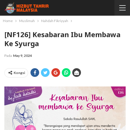
Home
Muslimah
Nahdah Fikriyyah
[NF126] Kesabaran Ibu Membawa
Ke Syurga
Pada
May 9, 2024
Kongsi