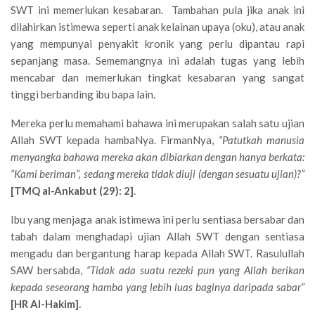
SWT ini memerlukan kesabaran. Tambahan pula jika anak ini
dilahirkan istimewa seperti anak kelainan upaya (oku), atau anak
yang mempunyai penyakit kronik yang perlu dipantau rapi
sepanjang masa. Sememangnya ini adalah tugas yang lebih
mencabar dan memerlukan tingkat kesabaran yang sangat
tinggi berbanding ibu bapa lain.
Mereka perlu memahami bahawa ini merupakan salah satu ujian
Allah SWT kepada hambaNya. FirmanNya,
“
Patutkah manusia
menyangka bahawa mereka akan dibiarkan dengan hanya berkata:
“
Kami beriman
”
, sedang mereka tidak diuji (dengan sesuatu ujian)?
”
[TMQ al-Ankabut (29): 2]
.
Ibu yang menjaga anak istimewa ini perlu sentiasa bersabar dan
tabah dalam menghadapi ujian Allah SWT dengan sentiasa
mengadu dan bergantung harap kepada Allah SWT. Rasulullah
SAW bersabda,
“
Tidak ada suatu rezeki pun yang Allah berikan
kepada seseorang hamba yang lebih luas baginya daripada sabar
”
[HR Al-Hakim].