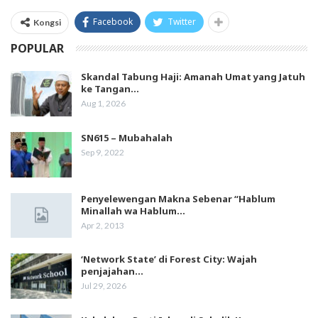
Facebook
Twitter
Kongsi
POPULAR
Skandal Tabung Haji: Amanah Umat yang Jatuh
ke Tangan…
Aug 1, 2026
SN615 – Mubahalah
Sep 9, 2022
Penyelewengan Makna Sebenar “Hablum
Minallah wa Hablum…
Apr 2, 2013
‘Network State’ di Forest City: Wajah
penjajahan…
Jul 29, 2026