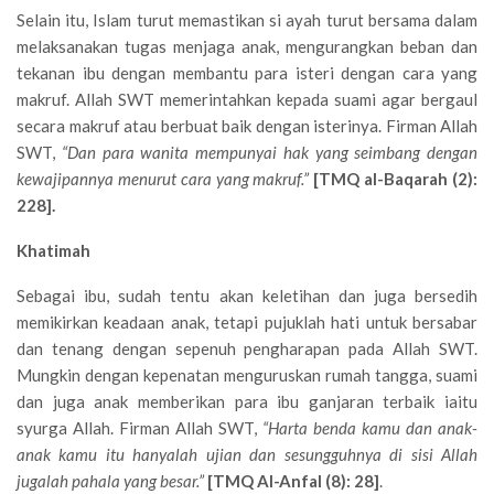
Selain itu, Islam turut memastikan si ayah turut bersama dalam
melaksanakan tugas menjaga anak, mengurangkan beban dan
tekanan ibu dengan membantu para isteri dengan cara yang
makruf. Allah SWT memerintahkan kepada suami agar bergaul
secara makruf atau berbuat baik dengan isterinya. Firman Allah
SWT,
“
Dan para wanita mempunyai hak yang seimbang dengan
kewajipannya menurut cara yang makruf.
”
[TMQ al-Baqarah (2):
228].
Khatimah
Sebagai ibu, sudah tentu akan keletihan dan juga bersedih
memikirkan keadaan anak, tetapi pujuklah hati untuk bersabar
dan tenang dengan sepenuh pengharapan pada Allah SWT.
Mungkin dengan kepenatan menguruskan rumah tangga, suami
dan juga anak memberikan para ibu ganjaran terbaik iaitu
syurga Allah. Firman Allah SWT,
“
Harta benda kamu dan anak-
anak kamu itu hanyalah ujian dan sesungguhnya di sisi Allah
jugalah pahala yang besar.
”
[TMQ Al-Anfal (8): 28]
.