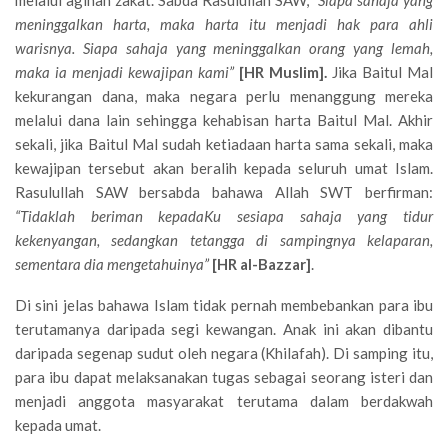
melalui agihan zakat. Sabda Rasulullah SAW,
“
Siapa sahaja yang
meninggalkan harta, maka harta itu menjadi hak para ahli
warisnya. Siapa sahaja yang meninggalkan orang yang lemah,
maka ia menjadi kewajipan kami
”
[HR Muslim].
Jika Baitul Mal
kekurangan dana, maka negara perlu menanggung mereka
melalui dana lain sehingga kehabisan harta Baitul Mal. Akhir
sekali, jika Baitul Mal sudah ketiadaan harta sama sekali, maka
kewajipan tersebut akan beralih kepada seluruh umat Islam.
Rasulullah SAW bersabda bahawa Allah SWT berfirman:
“
Tidaklah beriman kepadaKu sesiapa sahaja yang tidur
kekenyangan, sedangkan tetangga di sampingnya kelaparan,
sementara dia mengetahuinya
”
[HR al-Bazzar]
.
Di sini jelas bahawa Islam tidak pernah membebankan para ibu
terutamanya daripada segi kewangan. Anak ini akan dibantu
daripada segenap sudut oleh negara (Khilafah). Di samping itu,
para ibu dapat melaksanakan tugas sebagai seorang isteri dan
menjadi anggota masyarakat terutama dalam berdakwah
kepada umat.