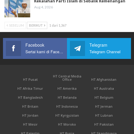
Kekalahan Parti Islam di Sebalik Kemenangan
Aug 4, 2026
SEBELUM
BERIKUT
1 dari 1,367
Facebook
Telegram
Sertai kami di Facebook
Telegram Channel
HT Central Media
HT Pusat
Office
HT Afghanistan
HT Afrika Timur
HT Amerika
HT Australia
HT Bangladesh
HT Belanda
HT Belgium
HT Britain
HT Indonesia
HT Jerman
HT Jordan
HT Kyrgyzstan
HT Lubnan
HT Mesir
HT Moroko
HT Pakistan
HT Palestin
HT Rusia
HT Skandinavia