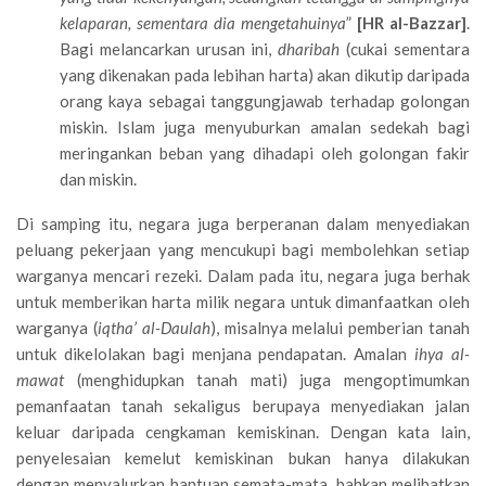
kelaparan, sementara dia mengetahuinya
”
[HR al-Bazzar]
.
Bagi melancarkan urusan ini,
dharibah
(cukai sementara
yang dikenakan pada lebihan harta) akan dikutip daripada
orang kaya sebagai tanggungjawab terhadap golongan
miskin. Islam juga menyuburkan amalan sedekah bagi
meringankan beban yang dihadapi oleh golongan fakir
dan miskin.
Di samping itu, negara juga berperanan dalam menyediakan
peluang pekerjaan yang mencukupi bagi membolehkan setiap
warganya mencari rezeki. Dalam pada itu, negara juga berhak
untuk memberikan harta milik negara untuk dimanfaatkan oleh
warganya (
iqtha’ al-Daulah
), misalnya melalui pemberian tanah
untuk dikelolakan bagi menjana pendapatan. Amalan
ihya al-
mawat
(menghidupkan tanah mati) juga mengoptimumkan
pemanfaatan tanah sekaligus berupaya menyediakan jalan
keluar daripada cengkaman kemiskinan. Dengan kata lain,
penyelesaian kemelut kemiskinan bukan hanya dilakukan
dengan menyalurkan bantuan semata-mata, bahkan melibat­kan