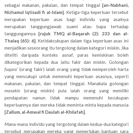
sebagai makanan, pakaian, dan tempat tinggal
[an-Nabhani,
Nizhamul Iqtisadi fi al-Islam]
. Ketiga-tiga keperluan tersebut
merupakan keperluan asas bagi individu yang asalnya
merupakan tanggungjawab suami atau bapa terhadap
tanggungannya
[rujuk TMQ al-Baqarah (2): 233 dan al-
Thalaq (65): 6]
. Ketidakcukupan dalam tiga keperluan asas ini
menjadikan seseorang itu tergolong dalam kategori miskin. Jika
diteliti daripada konteks asnaf, paras kemiskinan boleh
dikategorikan kepada dua iaitu fakir dan miskin. Golongan
fuqara’
(orang fakir) ialah orang yang tidak memperoleh harta
yang mencukupi untuk memenuhi keperluan asasnya, seperti
makanan, pakaian, dan tempat tinggal. Manakala golongan
masakin
(orang miskin) pula ialah orang yang memiliki
pendapatan namun tidak mampu memenuhi kecukupan
keperluannya dan mereka tidak meminta-minta kepada manusia
[Zallum, al-Amwal fi Daulah al-Khilafah]
.
Mana-mana individu yang tergolong dalam kedua-dua kategori
tersebut merupakan mereka yang memerlukan bantuan sara