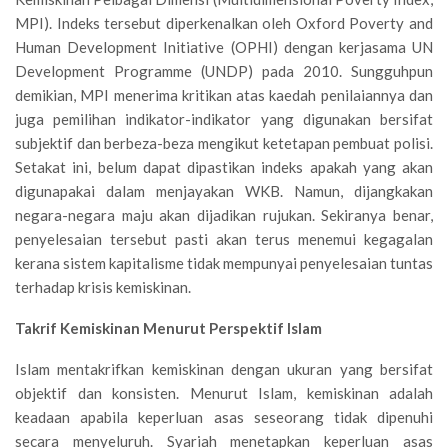
MPI). Indeks tersebut diperkenalkan oleh Oxford Poverty and
Human Development Initiative (OPHI) dengan kerjasama UN
Development Programme (UNDP) pada 2010. Sungguhpun
demikian, MPI menerima kritikan atas kaedah penilaiannya dan
juga pemilihan indikator-indikator yang digunakan ber­sifat
subjektif dan berbeza-beza mengikut ketetapan pem­buat polisi.
Setakat ini, belum dapat dipastikan indeks apakah yang akan
digunapakai dalam menjayakan WKB. Namun, dijangka­kan
negara-negara maju akan dijadikan rujukan. Sekiranya benar,
penyelesaian tersebut pasti akan terus menemui kegagalan
kerana sistem kapitalisme tidak mempunyai penyelesaian tuntas
terhadap krisis kemiskinan.
Takrif Kemiskinan Menurut Perspektif Islam
Islam mentakrifkan kemiskinan dengan ukuran yang bersifat
objektif dan konsisten. Menurut Islam, kemiskinan adalah
keadaan apabila keperluan asas seseorang tidak dipenuhi
secara menyeluruh. Syariah menetapkan keperluan asas