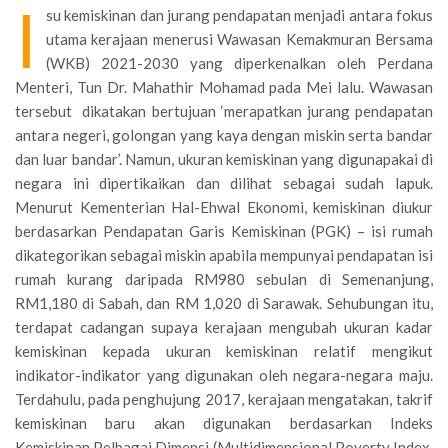
I
su kemiskinan dan jurang pendapatan menjadi antara fokus
utama kerajaan menerusi Wawasan Kemakmuran Bersama
(WKB) 2021-2030 yang diperkenal­kan oleh Perdana
Menteri, Tun Dr. Mahathir Mohamad pada Mei lalu. Wawasan
tersebut dikatakan bertujuan ‘merapatkan jurang pendapatan
antara negeri, golongan yang kaya dengan miskin serta bandar
dan luar bandar’. Namun, ukuran kemiskinan yang digunapakai di
negara ini dipertikaikan dan dilihat sebagai sudah lapuk.
Menurut Kementerian Hal-Ehwal Ekonomi, kemiskinan diukur
berdasarkan Pendapatan Garis Kemiskinan (PGK) – isi rumah
dikategorikan sebagai miskin apabila mempunyai pendapatan isi
rumah kurang daripada RM980 sebulan di Semenanjung,
RM1,180 di Sabah, dan RM 1,020 di Sarawak. Sehubungan itu,
terdapat cadangan supaya kerajaan mengubah ukuran kadar
kemiskinan kepada ukuran kemiski­nan relatif mengikut
indikator-indikator yang digunakan oleh negara-negara maju.
Terdahulu, pada penghujung 2017, kerajaan mengatakan, takrif
kemiskinan baru akan digunakan berdasarkan Indeks
Kemiskinan Pel­bagai Dimensi (Multidimensional Poverty Index,