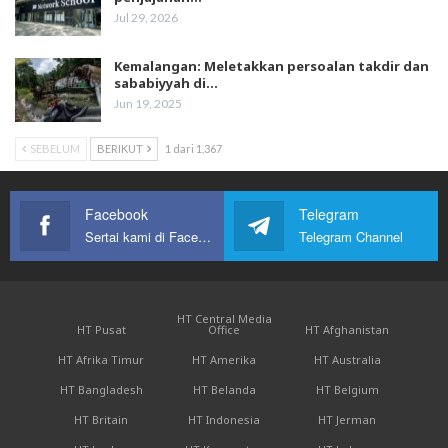
Jul 29, 2026
Kemalangan: Meletakkan persoalan takdir dan
sababiyyah di…
Jun 19, 2025
SEBELUM
BERIKUT
1 dari 1,367
Facebook
Telegram
Sertai kami di Facebook
Telegram Channel
HT Central Media
HT Pusat
Office
HT Afghanistan
HT Afrika Timur
HT Amerika
HT Australia
HT Bangladesh
HT Belanda
HT Belgium
HT Britain
HT Indonesia
HT Jerman