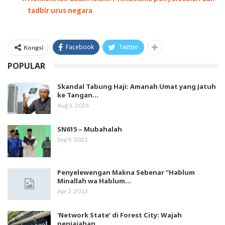
tadbir urus negara
Facebook
Twitter
Kongsi
POPULAR
Skandal Tabung Haji: Amanah Umat yang Jatuh
ke Tangan…
Aug 1, 2026
SN615 – Mubahalah
Sep 9, 2022
Penyelewengan Makna Sebenar “Hablum
Minallah wa Hablum…
Apr 2, 2013
‘Network State’ di Forest City: Wajah
penjajahan…