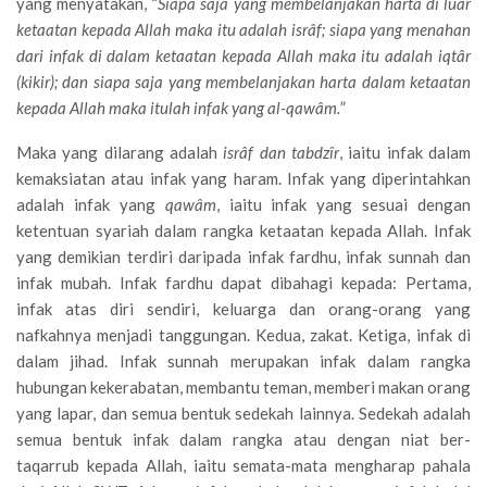
yang menyatakan, “
Siapa saja yang membelanjakan harta di luar
ketaatan kepada Allah maka itu adalah isrâf; siapa yang menahan
dari infak di dalam ketaatan kepada Allah maka itu adalah iqtâr
(kikir); dan siapa saja yang mem­belanjakan harta dalam ketaatan
kepada Allah maka itu­lah infak yang al-qawâm.
”
Maka yang dilarang adalah
isrâf dan tabdzîr
, iaitu infak dalam
kemaksiatan atau infak yang haram. Infak yang di­perintahkan
adalah infak yang
qawâm
, iaitu infak yang sesuai dengan
ketentuan syariah dalam rangka ketaatan kepada Allah. Infak
yang demikian terdiri daripada infak fardhu, infak sunnah dan
infak mubah. Infak fardhu dapat dibahagi kepada: Pertama,
infak atas diri sendiri, keluarga dan orang-orang yang
nafkahnya menjadi tanggungan. Kedua, zakat. Ketiga, infak di
dalam jihad. Infak sunnah merupakan infak dalam rangka
hubungan kekerabatan, membantu teman, memberi makan orang
yang lapar, dan semua bentuk sedekah lainnya. Sedekah adalah
semua bentuk infak dalam rangka atau dengan niat ber-
taqarrub kepada Allah, iaitu semata-mata mengharap pahala