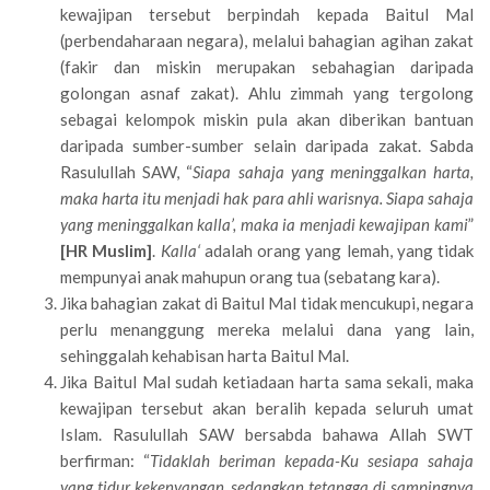
kewajipan tersebut berpindah kepada Baitul Mal
(perbendaharaan negara), melalui bahagian agihan zakat
(fakir dan miskin merupakan sebahagian daripada
golongan asnaf zakat). Ahlu zimmah yang tergolong
sebagai kelompok miskin pula akan diberikan bantuan
daripada sumber-sumber selain daripada zakat. Sabda
Rasulullah SAW, “
Siapa sahaja yang meninggalkan harta,
maka harta itu menjadi hak para ahli warisnya. Siapa sahaja
yang meninggalkan kalla’, maka ia menjadi kewajipan kami
”
[HR Muslim]
.
Kalla‘
adalah orang yang lemah, yang tidak
mempunyai anak mahupun orang tua (sebatang kara).
Jika bahagian zakat di Baitul Mal tidak mencukupi, negara
perlu menanggung mereka melalui dana yang lain,
sehinggalah kehabisan harta Baitul Mal.
Jika Baitul Mal sudah ketiadaan harta sama sekali, maka
kewajipan tersebut akan beralih kepada seluruh umat
Islam. Rasulullah SAW bersabda bahawa Allah SWT
berfirman: “
Tidaklah beriman kepada-Ku sesiapa sahaja
yang tidur kekenyangan, sedangkan tetangga di sampingnya