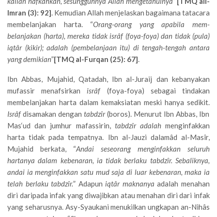
kalian nafkahkan, sesungguhnya Allah menge­tahuinya
”
[TMQ ali-
Imran (3): 92]
. Kemudian Allah menjelas­kan bagaimana tatacara
mem­belanjakan harta. “
Orang-orang yang apabila mem­
belanjakan (harta), mereka tidak isrâf (foya-foya) dan tidak (pula)
iqtâr (kikir); adalah (pembelanjaan itu) di tengah-tengah antara
yang demikian
”
[TMQ al-Furqan (25): 67]
.
Ibn Abbas, Mujahid, Qatadah, Ibn al-Juraij dan ke­banyakan
mufassir menafsirkan
isrâf
(foya-foya) sebagai tindakan
membelanjakan harta dalam kemaksiatan meski hanya sedikit.
Isrâf
disamakan dengan
tabdzîr
(boros). Menurut Ibn Abbas, Ibn
Mas‘ud dan jumhur mafassirin,
tabdzîr adalah
menginfakkan
harta tidak pada tempatnya. Ibn al-Jauzi dalamâd al-Masîr,
Mujahid berkata, “
Andai seseorang menginfakkan seluruh
hartanya dalam kebenaran, ia tidak berlaku tabdzîr. Sebaliknya,
andai ia menginfakkan satu mud saja di luar kebenaran, maka ia
telah berlaku tabdzîr.
” Ada­pun
iqtâr maknanya
adalah menahan
diri daripada infak yang diwajibkan atau menahan diri dari infak
yang seharusnya. Asy-Syaukani menukilkan ungkapan an-Nihâs