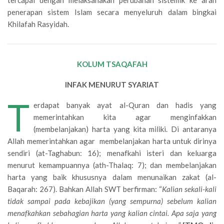
tercapai dengan melaksanakan perubahan sistemik ke arah
penerapan sistem Islam secara menyeluruh dalam bingkai
Khilafah Rasyidah.
KOLUM TSAQAFAH
INFAK MENURUT SYARIAT
T
erdapat banyak ayat al-Quran dan hadis yang
memerintahkan kita agar menginfakkan
(membelanjakan) harta yang kita miliki. Di antaranya
Allah memerintahkan agar mem­belanjakan harta untuk dirinya
sendiri (at-Taghabun: 16); menafkahi isteri dan keluarga
menurut ke­mampuannya (ath-Thalaq: 7); dan membelanjakan
harta yang baik khususnya dalam menunaikan zakat (al-
Baqarah: 267). Bahkan Allah SWT berfirman: “
Kalian sekali-kali
tidak sampai pada kebajikan (yang sempurna) sebelum kalian
menafkahkan sebahagian harta yang kalian cintai. Apa saja yang