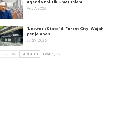
Agenda Politik Umat Islam
Aug 7, 2026
‘Network State’ di Forest City: Wajah
penjajahan…
Jul 29, 2026
SEBELUM
BERIKUT
1 dari 1,367