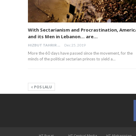
With Sectarianism and Procrastination, Americ
and its Men in Lebanon… are…
HIZBUT TAHRIR MALAYSIA
Dec 25, 2019
More the 60 days have passed since the movement, for the
minds of the political sectarian princes to yield a…
POS LALU
HT Pusat
HT Central Media
HT Afghanistan