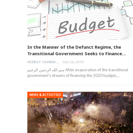
In the Manner of the Defunct Regime, the
Transitional Government Seeks to Finance…
HIZBUT TAHRIR MALAYSIA
Dec 26, 2019
سم الله الرحمن الرحيم After evaporation of the transitional
government’s dreams of financing the 2020 budget,…
NEWS & ACTIVITIES