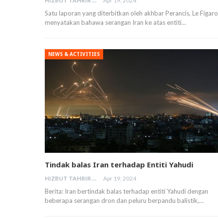
HIZBUT TAHRIR MALAYSIA
Apr 19, 2024
Satu laporan yang diterbitkan oleh akhbar Perancis, Le Figaro
menyatakan bahawa serangan Iran ke atas entiti…
NEWS & ACTIVITIES
Tindak balas Iran terhadap Entiti Yahudi
HIZBUT TAHRIR MALAYSIA
Apr 19, 2024
Berita: Iran bertindak balas terhadap entiti Yahudi dengan
beberapa serangan dron dan peluru berpandu balistik,…