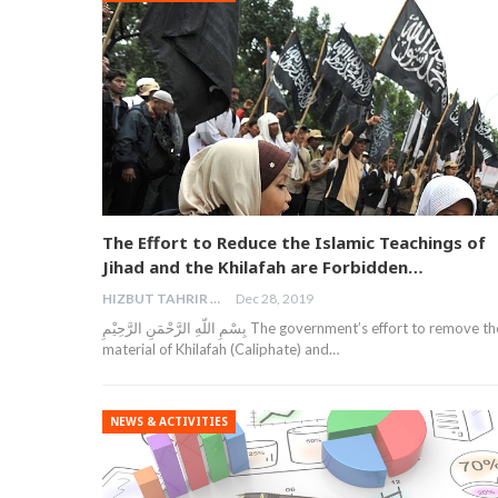
The Effort to Reduce the Islamic Teachings of
Jihad and the Khilafah are Forbidden…
HIZBUT TAHRIR MALAYSIA
Dec 28, 2019
بِسْمِ اللّهِ الرَّحْمَنِ الرَّحِيْمِ The government’s effort to remove the
material of Khilafah (Caliphate) and…
NEWS & ACTIVITIES