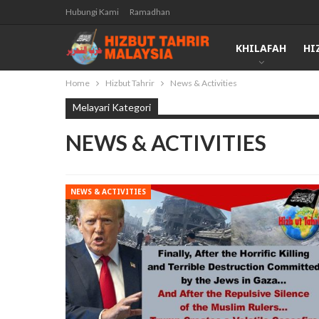
Hubungi Kami
Ramadhan
KHILAFAH
HI
Home
Hizbut Tahrir
News & Activities
Melayari Kategori
NEWS & ACTIVITIES
NEWS & ACTIVITIES