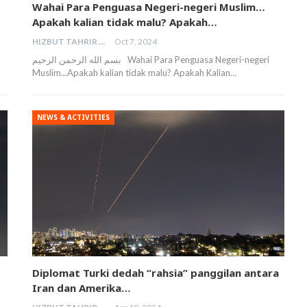
Wahai Para Penguasa Negeri-negeri Muslim…
Apakah kalian tidak malu? Apakah…
HIZBUT TAHRIR MALAYSIA
Oct 7, 2024
بسم الله الرحمن الرحيم Wahai Para Penguasa Negeri-negeri
Muslim...Apakah kalian tidak malu? Apakah Kalian…
NEWS & ACTIVITIES
Diplomat Turki dedah “rahsia” panggilan antara
Iran dan Amerika…