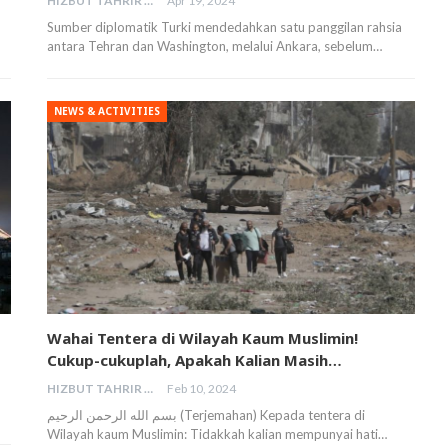
HIZBUT TAHRIR MALAYSIA
Apr 19, 2024
Sumber diplomatik Turki mendedahkan satu panggilan rahsia
antara Tehran dan Washington, melalui Ankara, sebelum…
NEWS & ACTIVITIES
Wahai Tentera di Wilayah Kaum Muslimin!
Cukup-cukuplah, Apakah Kalian Masih…
HIZBUT TAHRIR MALAYSIA
Feb 10, 2024
بسم الله الرحمن الرحيم (Terjemahan) Kepada tentera di
Wilayah kaum Muslimin: Tidakkah kalian mempunyai hati…