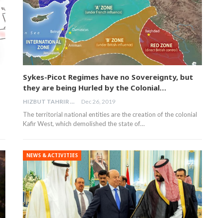
Sykes-Picot Regimes have no Sovereignty, but
they are being Hurled by the Colonial…
HIZBUT TAHRIR MALAYSIA
Dec 26, 2019
The territorial national entities are the creation of the colonial
Kafir West, which demolished the state of…
NEWS & ACTIVITIES