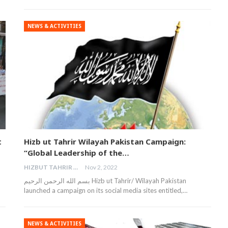
NEWS & ACTIVITIES
t
Hizb ut Tahrir Wilayah Pakistan Campaign:
“Global Leadership of the…
HIZBUT TAHRIR MALAYSIA
Nov 2, 2022
بسم الله الرحمن الرحيم Hizb ut Tahrir/ Wilayah Pakistan
launched a campaign on its social media sites entitled,…
NEWS & ACTIVITIES