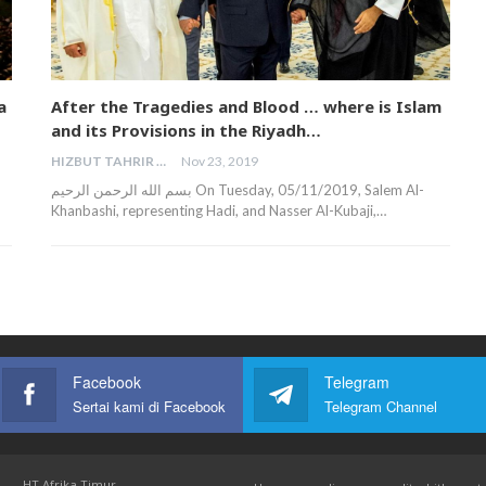
a
After the Tragedies and Blood … where is Islam
and its Provisions in the Riyadh…
HIZBUT TAHRIR MALAYSIA
Nov 23, 2019
بسم الله الرحمن الرحيم On Tuesday, 05/11/2019, Salem Al-
Khanbashi, representing Hadi, and Nasser Al-Kubaji,…
Facebook
Telegram
Sertai kami di Facebook
Telegram Channel
HT Afrika Timur