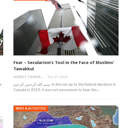
Fear – Secularism’s Tool in the Face of Muslims’
Tawakkul
HIZBUT TAHRIR MALAYSIA
Dec 27, 2019
بسم الله الرحمن الرحيم In the run-up to the federal elections in
Canada in 2019, it was not uncommon to hear the…
NEWS & ACTIVITIES