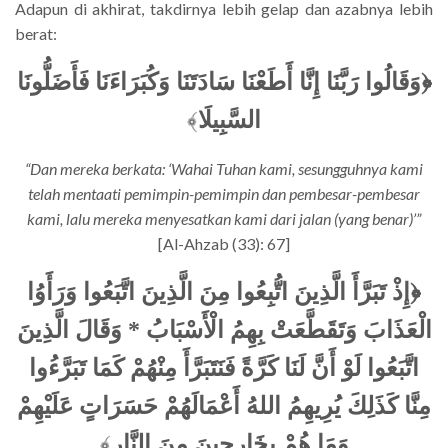
Adapun di akhirat, takdirnya lebih gelap dan azabnya lebih
berat:
﴿وَقَالُوا رَبَّنَا إِنَّا أَطَعْنَا سَادَتَنَا وَكُبَرَاءَنَا فَأَضَلُّونَا
﴾
السَّبِيلَا
“Dan mereka berkata: ‘Wahai Tuhan kami, sesungguhnya kami
telah mentaati pemimpin-pemimpin dan pembesar-pembesar
kami, lalu mereka menyesatkan kami dari jalan (yang benar)’”
[Al-Ahzab (33): 67]
﴿إِذْ تَبَرَّأَ الَّذِينَ اتُّبِعُوا مِنَ الَّذِينَ اتَّبَعُوا وَرَأَوُا
الْعَذَابَ وَتَقَطَّعَتْ بِهِمُ الْأَسْبَابُ * وَقَالَ الَّذِينَ
اتَّبَعُوا لَوْ أَنَّ لَنَا كَرَّةً فَنَتَبَرَّأَ مِنْهُمْ كَمَا تَبَرَّءُوا
مِنَّا كَذَلِكَ يُرِيهِمُ اللهُ أَعْمَالَهُمْ حَسَرَاتٍ عَلَيْهِمْ
﴾
وَمَا هُمْ بِخَارِجِينَ مِنَ النَّارِ