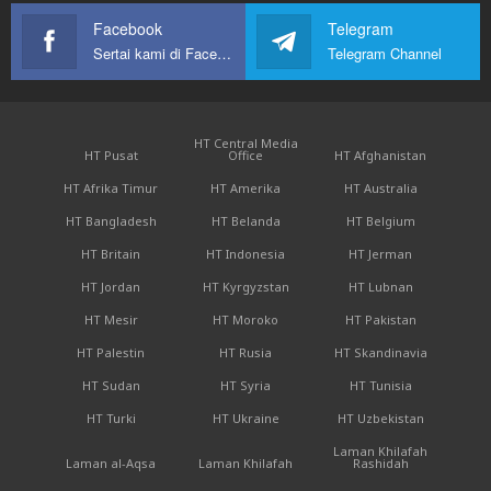
Facebook
Telegram
Sertai kami di Facebook
Telegram Channel
HT Central Media
HT Pusat
Office
HT Afghanistan
HT Afrika Timur
HT Amerika
HT Australia
HT Bangladesh
HT Belanda
HT Belgium
HT Britain
HT Indonesia
HT Jerman
HT Jordan
HT Kyrgyzstan
HT Lubnan
HT Mesir
HT Moroko
HT Pakistan
HT Palestin
HT Rusia
HT Skandinavia
HT Sudan
HT Syria
HT Tunisia
HT Turki
HT Ukraine
HT Uzbekistan
Laman Khilafah
Laman al-Aqsa
Laman Khilafah
Rashidah