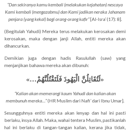
“Dan sekiranya kamu kembali (melakukan kejahatan) nescaya
Kami kembali (mengazabmu) dan Kami jadikan neraka Jahanam
penjara (yang kekal) bagi orang-orang kafir”
[Al-Isra’ (17): 8].
(Begitulah Yahudi) Mereka terus melakukan kerosakan demi
kerosakan, maka dengan janji Allah, entiti mereka akan
dihancurkan.
Demikian juga dengan hadis Rasulullah (saw) yang
menjanjikan bahawa mereka akan dibunuh:
«…
لَتُقَاتِلُنَّ الْيَهُودَ فَلَتَقْتُلُنَّهُمْ
»
“Kalian akan memerangi kaum Yahudi dan kalian akan
membunuh mereka…”
(HR Muslim dari Nafi’ dari Ibnu Umar].
Sesungguhnya entiti mereka akan lenyap dan hal ini pasti
berlaku, insya Allah. Maka, wahai tentera Muslim, pastikanlah
hal ini berlaku di tangan-tangan kalian, kerana jika tidak,