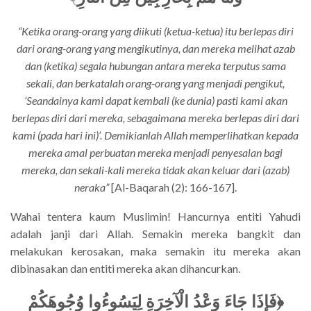
“Ketika orang-orang yang diikuti (ketua-ketua) itu berlepas diri
dari orang-orang yang mengikutinya, dan mereka melihat azab
dan (ketika) segala hubungan antara mereka terputus sama
sekali, dan berkatalah orang-orang yang menjadi pengikut,
‘Seandainya kami dapat kembali (ke dunia) pasti kami akan
berlepas diri dari mereka, sebagaimana mereka berlepas diri dari
kami (pada hari ini)’. Demikianlah Allah memperlihatkan kepada
mereka amal perbuatan mereka menjadi penyesalan bagi
mereka, dan sekali-kali mereka tidak akan keluar dari (azab)
neraka”
[Al-Baqarah (2): 166-167].
Wahai tentera kaum Muslimin! Hancurnya entiti Yahudi
adalah janji dari Allah. Semakin mereka bangkit dan
melakukan kerosakan, maka semakin itu mereka akan
dibinasakan dan entiti mereka akan dihancurkan.
﴿فَإِذَا جَاءَ وَعْدُ الْآخِرَةِ لِيَسُوءُوا وُجُوهَكُمْ