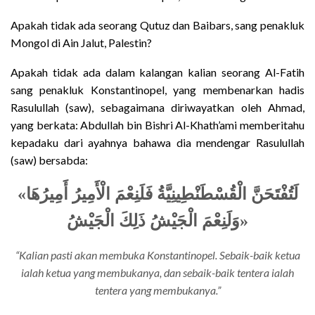
Apakah tidak ada seorang Qutuz dan Baibars, sang penakluk
Mongol di Ain Jalut, Palestin?
Apakah tidak ada dalam kalangan kalian seorang Al-Fatih
sang penakluk Konstantinopel, yang membenarkan hadis
Rasulullah (saw), sebagaimana diriwayatkan oleh Ahmad,
yang berkata: Abdullah bin Bishri Al-Khath’ami memberitahu
kepadaku dari ayahnya bahawa dia mendengar Rasulullah
(saw) bersabda:
«
لَتُفْتَحَنَّ الْقُسْطَنْطِينِيَّةُ فَلَنِعْمَ الْأَمِيرُ أَمِيرُهَا
وَلَنِعْمَ الْجَيْشُ ذَلِكَ الْجَيْشُ
»
“Kalian pasti akan membuka Konstantinopel. Sebaik-baik ketua
ialah ketua yang membukanya, dan sebaik-baik tentera ialah
tentera yang membukanya.”