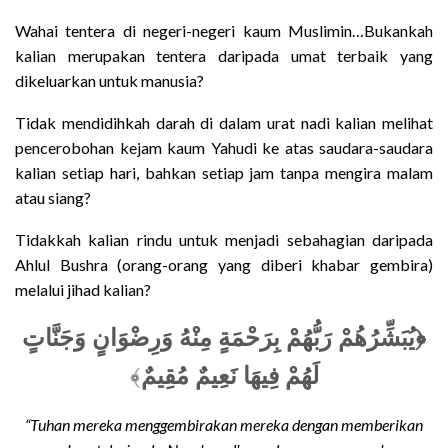
Wahai tentera di negeri-negeri kaum Muslimin…Bukankah
kalian merupakan tentera daripada umat terbaik yang
dikeluarkan untuk manusia?
Tidak mendidihkah darah di dalam urat nadi kalian melihat
pencerobohan kejam kaum Yahudi ke atas saudara-saudara
kalian setiap hari, bahkan setiap jam tanpa mengira malam
atau siang?
Tidakkah kalian rindu untuk menjadi sebahagian daripada
Ahlul Bushra (orang-orang yang diberi khabar gembira)
melalui jihad kalian?
﴿يُبَشِّرُهُمْ رَبُّهُمْ بِرَحْمَةٍ مِنْهُ وَرِضْوَانٍ وَجَنَّاتٍ
﴾
لَهُمْ فِيهَا نَعِيمٌ مُقِيمٌ
“Tuhan mereka menggembirakan mereka dengan memberikan