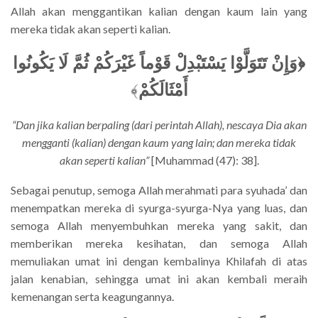
Allah akan menggantikan kalian dengan kaum lain yang
mereka tidak akan seperti kalian.
﴿وَإِنْ تَتَوَلَّوْا يَسْتَبْدِلْ قَوْماً غَيْرَكُمْ ثُمَّ لَا يَكُونُوا
﴾
أَمْثَالَكُمْ
“Dan jika kalian berpaling (dari perintah Allah), nescaya Dia akan
mengganti (kalian) dengan kaum yang lain; dan mereka tidak
akan seperti kalian”
[Muhammad (47): 38].
Sebagai penutup, semoga Allah merahmati para syuhada’ dan
menempatkan mereka di syurga-syurga-Nya yang luas, dan
semoga Allah menyembuhkan mereka yang sakit, dan
memberikan mereka kesihatan, dan semoga Allah
memuliakan umat ini dengan kembalinya Khilafah di atas
jalan kenabian, sehingga umat ini akan kembali meraih
kemenangan serta keagungannya.