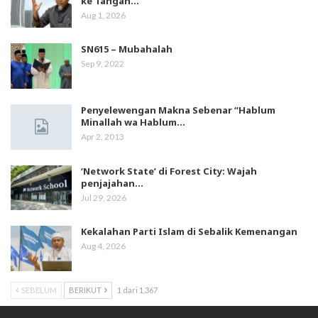
ke Tangan…
Aug 1, 2026
SN615 – Mubahalah
Sep 9, 2022
Penyelewengan Makna Sebenar “Hablum
Minallah wa Hablum…
Apr 2, 2013
‘Network State’ di Forest City: Wajah
penjajahan…
Jul 29, 2026
Kekalahan Parti Islam di Sebalik Kemenangan
Aug 4, 2026
SEBELUM
BERIKUT
1 dari 1,367