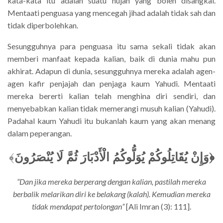
kata-kata itu adalah suatu hujah yang boleh disangkal.
Mentaati penguasa yang mencegah jihad adalah tidak sah dan
tidak diperbolehkan.
Sesungguhnya para penguasa itu sama sekali tidak akan
memberi manfaat kepada kalian, baik di dunia mahu pun
akhirat. Adapun di dunia, sesungguhnya mereka adalah agen-
agen kafir penjajah dan penjaga kaum Yahudi. Mentaati
mereka bererti kalian telah menghina diri sendiri, dan
menyebabkan kalian tidak memerangi musuh kalian (Yahudi).
Padahal kaum Yahudi itu bukanlah kaum yang akan menang
dalam peperangan.
﴾
﴿وَإِنْ يُقَاتِلُوكُمْ يُوَلُّوكُمُ الْأَدْبَارَ ثُمَّ لَا يُنْصَرُونَ
“Dan jika mereka berperang dengan kalian, pastilah mereka
berbalik melarikan diri ke belakang (kalah). Kemudian mereka
tidak mendapat pertolongan”
[Ali Imran (3): 111].