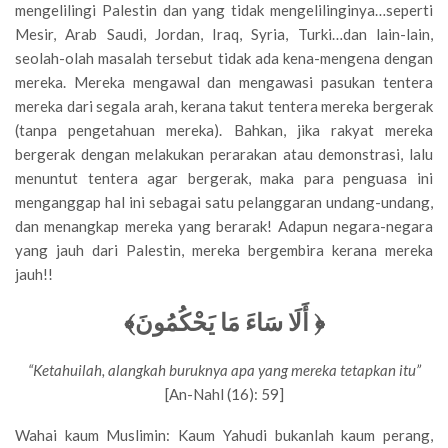
mengelilingi Palestin dan yang tidak mengelilinginya…seperti
Mesir, Arab Saudi, Jordan, Iraq, Syria, Turki…dan lain-lain,
seolah-olah masalah tersebut tidak ada kena-mengena dengan
mereka. Mereka mengawal dan mengawasi pasukan tentera
mereka dari segala arah, kerana takut tentera mereka bergerak
(tanpa pengetahuan mereka). Bahkan, jika rakyat mereka
bergerak dengan melakukan perarakan atau demonstrasi, lalu
menuntut tentera agar bergerak, maka para penguasa ini
menganggap hal ini sebagai satu pelanggaran undang-undang,
dan menangkap mereka yang berarak! Adapun negara-negara
yang jauh dari Palestin, mereka bergembira kerana mereka
jauh!!
﴾
أَلَا سَاءَ مَا يَحْكُمُونَ
﴿
“Ketahuilah, alangkah buruknya apa yang mereka tetapkan itu”
[An-Nahl (16): 59]
Wahai kaum Muslimin: Kaum Yahudi bukanlah kaum perang,