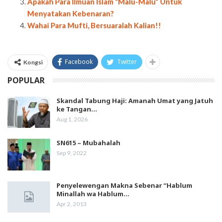
Apakah Para Ilmuan Islam “Malu-Malu” Untuk
Menyatakan Kebenaran?
Wahai Para Mufti, Bersuaralah Kalian!!
Facebook
Twitter
Kongsi
POPULAR
Skandal Tabung Haji: Amanah Umat yang Jatuh
ke Tangan…
Aug 1, 2026
SN615 – Mubahalah
Sep 9, 2022
Penyelewengan Makna Sebenar “Hablum
Minallah wa Hablum…
Apr 2, 2013