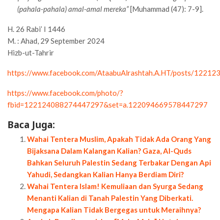
(pahala-pahala) amal-amal mereka”
[Muhammad (47): 7-9].
H. 26 Rabi’ I 1446
M. : Ahad, 29 September 2024
Hizb-ut-Tahrir
https://www.facebook.com/AtaabuAlrashtah.A.HT/posts/122
https://www.facebook.com/photo/?
fbid=122124088274447297&set=a.122094669578447297
Baca Juga:
Wahai Tentera Muslim, Apakah Tidak Ada Orang Yang
Bijaksana Dalam Kalangan Kalian? Gaza, Al-Quds
Bahkan Seluruh Palestin Sedang Terbakar Dengan Api
Yahudi, Sedangkan Kalian Hanya Berdiam Diri?
Wahai Tentera Islam! Kemuliaan dan Syurga Sedang
Menanti Kalian di Tanah Palestin Yang Diberkati.
Mengapa Kalian Tidak Bergegas untuk Meraihnya?