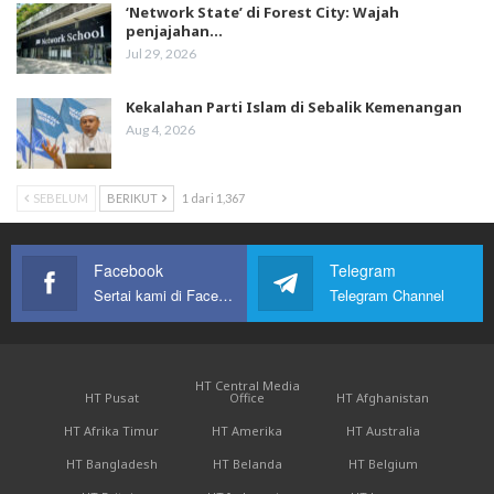
‘Network State’ di Forest City: Wajah
penjajahan…
Jul 29, 2026
Kekalahan Parti Islam di Sebalik Kemenangan
Aug 4, 2026
SEBELUM
BERIKUT
1 dari 1,367
Facebook
Telegram
Sertai kami di Facebook
Telegram Channel
HT Central Media
HT Pusat
Office
HT Afghanistan
HT Afrika Timur
HT Amerika
HT Australia
HT Bangladesh
HT Belanda
HT Belgium