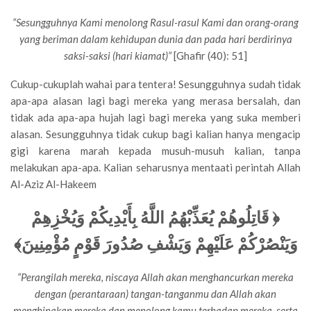
“Sesungguhnya Kami menolong Rasul-rasul Kami dan orang-orang
yang beriman dalam kehidupan dunia dan pada hari berdirinya
saksi-saksi (hari kiamat)”
[Ghafir (40): 51]
Cukup-cukuplah wahai para tentera! Sesungguhnya sudah tidak
apa-apa alasan lagi bagi mereka yang merasa bersalah, dan
tidak ada apa-apa hujah lagi bagi mereka yang suka memberi
alasan. Sesungguhnya tidak cukup bagi kalian hanya mengacip
gigi karena marah kepada musuh-musuh kalian, tanpa
melakukan apa-apa. Kalian seharusnya mentaati perintah Allah
Al-Aziz Al-Hakeem
قَاتِلُوهُمْ يُعَذِّبْهُمُ اللَّهُ بِأَيْدِيكُمْ وَيُخْزِهِمْ
﴿
﴾
وَيَنْصُرْكُمْ عَلَيْهِمْ وَيَشْفِ صُدُورَ قَوْمٍ مُؤْمِنِينَ
“Perangilah mereka, niscaya Allah akan menghancurkan mereka
dengan (perantaraan) tangan-tanganmu dan Allah akan
menghinakan mereka dan menolong kamu terhadap mereka, serta