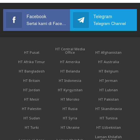
Facebook
Telegram
Sertai kami di Facebook
Telegram Channel
HT Central Media
HT Pusat
Office
HT Afghanistan
HT Afrika Timur
HT Amerika
HT Australia
HT Bangladesh
HT Belanda
HT Belgium
HT Britain
HT Indonesia
HT Jerman
HT Jordan
HT Kyrgyzstan
HT Lubnan
HT Mesir
HT Moroko
HT Pakistan
HT Palestin
HT Rusia
HT Skandinavia
HT Sudan
HT Syria
HT Tunisia
HT Turki
HT Ukraine
HT Uzbekistan
Laman Khilafah