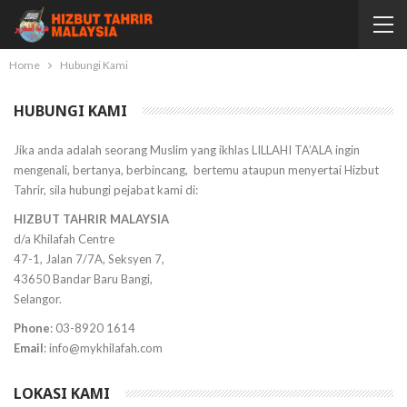
Home
Hubungi Kami
HUBUNGI KAMI
Jika anda adalah seorang Muslim yang ikhlas LILLAHI TA’ALA ingin
mengenali, bertanya, berbincang, bertemu ataupun menyertai Hizbut
Tahrir, sila hubungi pejabat kami di:
HIZBUT TAHRIR MALAYSIA
d/a Khilafah Centre
47-1, Jalan 7/7A, Seksyen 7,
43650 Bandar Baru Bangi,
Selangor.
Phone
: 03-8920 1614
Email
:
info@mykhilafah.com
LOKASI KAMI