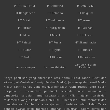
HT Afrika Timur
HT Amerika
HT Australia
HT Bangladesh
HT Belanda
HT Belgium
HT Britain
HT Indonesia
HT Jerman
HT Jordan
HT Kyrgyzstan
HT Lubnan
HT Mesir
HT Moroko
HT Pakistan
HT Palestin
HT Rusia
HT Skandinavia
HT Sudan
HT Syria
HT Tunisia
HT Turki
HT Ukraine
HT Uzbekistan
Laman Khilafah
Laman al-Aqsa
Laman Khilafah
Rashidah
Hanya penulisan yang diterbitkan atas nama Hizbut Tahrir Pusat dan
Wilayah, Al-Maktab Al-I'lamiy (Pejabat Media), Jurucakap dan Wakil Media
Hizbut Tahrir sahaja yang menjadi pendapat rasmi Hizbut Tahrir. Selain
daripada itu merupakan pendapat peribadi penulis walaupun ia
dimasukkan ke dalam laman sesawang rasmi HTM, majalah, risalah dan
multimedia yang dikeluarkan oleh HTM. Dibenarkan untuk memetik dan
mengeluarkan kembali apa sahaja yang diterbitkan oleh Hizbut Tahrir
dengan syarat tetap menjaga amanah (kejujuran) dalam penyalinan