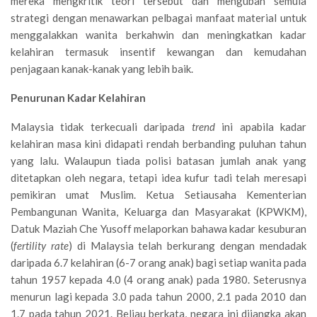
mereka mengkritik teori tersebut dan mengubah semula
strategi dengan menawarkan pelbagai manfaat material untuk
menggalakkan wanita berkahwin dan meningkatkan kadar
kelahiran termasuk insentif kewangan dan kemudahan
penjagaan kanak-kanak yang lebih baik.
Penurunan Kadar Kelahiran
Malaysia tidak terkecuali daripada
trend
ini apabila kadar
kelahiran masa kini didapati rendah berbanding puluhan tahun
yang lalu. Walaupun tiada polisi batasan jumlah anak yang
ditetapkan oleh negara, tetapi idea kufur tadi telah meresapi
pemikiran umat Muslim. Ketua Setiausaha Kementerian
Pembangunan Wanita, Keluarga dan Masyarakat (KPWKM),
Datuk Maziah Che Yusoff melaporkan bahawa kadar kesuburan
(
fertility rate
) di Malaysia telah berkurang dengan mendadak
daripada 6.7 kelahiran (6-7 orang anak) bagi setiap wanita pada
tahun 1957 kepada 4.0 (4 orang anak) pada 1980. Seterusnya
menurun lagi kepada 3.0 pada tahun 2000, 2.1 pada 2010 dan
1.7 pada tahun 2021. Beliau berkata, negara ini dijangka akan