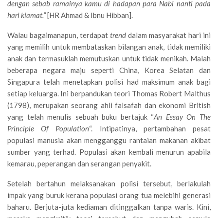
dengan sebab ramainya kamu di hadapan para Nabi nanti pada
hari kiamat.”
[HR Ahmad & Ibnu Hibban].
Walau bagaimanapun, terdapat
trend
dalam masyarakat hari ini
yang memilih untuk membataskan bilangan anak, tidak memiliki
anak dan termasuklah memutuskan untuk tidak menikah. Malah
beberapa negara maju seperti China, Korea Selatan dan
Singapura telah menetapkan polisi had maksimum anak bagi
setiap keluarga. Ini berpandukan teori Thomas Robert Malthus
(1798), merupakan seorang ahli falsafah dan ekonomi British
yang telah menulis sebuah buku bertajuk “
An Essay On The
Principle Of Population
“. Intipatinya, pertambahan pesat
populasi manusia akan mengganggu rantaian makanan akibat
sumber yang terhad. Populasi akan kembali menurun apabila
kemarau, peperangan dan serangan penyakit.
Setelah bertahun melaksanakan polisi tersebut, berlakulah
impak yang buruk kerana populasi orang tua melebihi generasi
baharu. Berjuta-juta kediaman ditinggalkan tanpa waris. Kini,