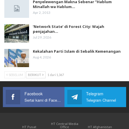
Penyelewengan Makna Sebenar “Hablum
Minallah wa Hablum…
Apr 2, 2013
‘Network State’ di Forest City: Wajah
penjajahan…
Jul 29, 2026
Kekalahan Parti Islam di Sebalik Kemenangan
Aug 4, 2026
SEBELUM
BERIKUT
1 dari 1,367
Facebook
Telegram
Sertai kami di Facebook
Telegram Channel
HT Central Media
HT Pusat
Office
HT Afghanistan