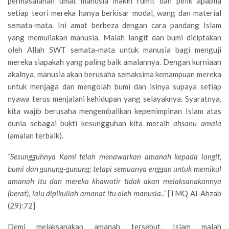
permasalahan umat manusia makin rumit dan pelik apabila
setiap teori mereka hanya berkisar modal, wang dan material
semata-mata. Ini amat berbeza dengan cara pandang Islam
yang memuliakan manusia. Malah langit dan bumi diciptakan
oleh Allah SWT semata-mata untuk manusia bagi menguji
mereka siapakah yang paling baik amalannya. Dengan kurniaan
akalnya, manusia akan berusaha semaksima kemampuan mereka
untuk menjaga dan mengolah bumi dan isinya supaya setiap
nyawa terus menjalani kehidupan yang selayaknya. Syaratnya,
kita wajib berusaha mengembalikan kepemimpinan Islam atas
dunia sebagai bukti kesungguhan kita meraih
ahsanu amala
(amalan terbaik).
“Sesungguhnya Kami telah menawarkan amanah kepada langit,
bumi dan gunung-gunung; tetapi semuanya enggan untuk memikul
amanah itu dan mereka khawatir tidak akan melaksanakannya
(berat), lalu dipikullah amanat itu oleh manusia..”
[TMQ Al-Ahzab
(29):72]
Demi melaksanakan amanah tersebut, Islam malah