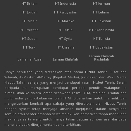
HT Britain
HT Indonesia
HT Jerman
HT Jordan
HT Kyrgyzstan
HT Lubnan
HT Mesir
HT Moroko
HT Pakistan
HT Palestin
HT Rusia
HT Skandinavia
HT Sudan
HT Syria
HT Tunisia
HT Turki
HT Ukraine
HT Uzbekistan
Laman Khilafah
Laman al-Aqsa
Laman Khilafah
Rashidah
Hanya penulisan yang diterbitkan atas nama Hizbut Tahrir Pusat dan
Wilayah, Al-Maktab Al-I'lamiy (Pejabat Media), Jurucakap dan Wakil Media
Hizbut Tahrir sahaja yang menjadi pendapat rasmi Hizbut Tahrir. Selain
daripada itu merupakan pendapat peribadi penulis walaupun ia
dimasukkan ke dalam laman sesawang rasmi HTM, majalah, risalah dan
multimedia yang dikeluarkan oleh HTM. Dibenarkan untuk memetik dan
mengeluarkan kembali apa sahaja yang diterbitkan oleh Hizbut Tahrir
dengan syarat tetap menjaga amanah (kejujuran) dalam penyalinan
semula atau penterjemahan serta melakukan pemetikan tanpa mengubah
maknanya serta wajib untuk menyertakan pautan sumber asal daripada
mana ia dipetik, diterjemahkan dan diterbitkan.