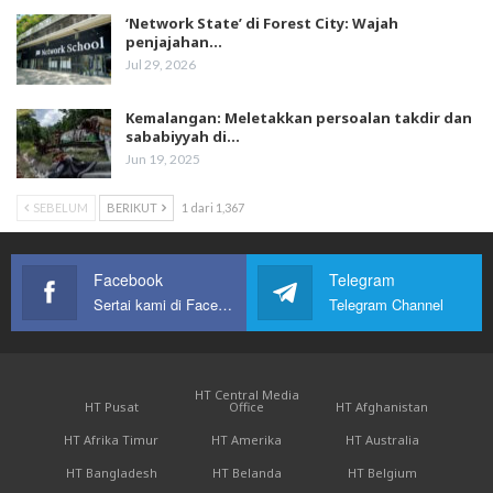
‘Network State’ di Forest City: Wajah
penjajahan…
Jul 29, 2026
Kemalangan: Meletakkan persoalan takdir dan
sababiyyah di…
Jun 19, 2025
SEBELUM
BERIKUT
1 dari 1,367
Facebook
Telegram
Sertai kami di Facebook
Telegram Channel
HT Central Media
HT Pusat
Office
HT Afghanistan
HT Afrika Timur
HT Amerika
HT Australia
HT Bangladesh
HT Belanda
HT Belgium