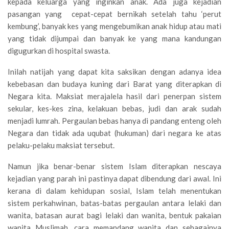
kepada keluarga yang inginkan anak. Ada juga kejadian
pasangan yang cepat-cepat bernikah setelah tahu ‘perut
kembung’, banyak kes yang mengebumikan anak hidup atau mati
yang tidak dijumpai dan banyak ke yang mana kandungan
digugurkan di hospital swasta.
Inilah natijah yang dapat kita saksikan dengan adanya idea
kebebasan dan budaya kuning dari Barat yang diterapkan di
Negara kita. Maksiat merajalela hasil dari penerpan sistem
sekular, kes-kes zina, kelakuan bebas, judi dan arak sudah
menjadi lumrah. Pergaulan bebas hanya di pandang enteng oleh
Negara dan tidak ada uqubat (hukuman) dari negara ke atas
pelaku-pelaku maksiat tersebut.
Namun jika benar-benar sistem Islam diterapkan nescaya
kejadian yang parah ini pastinya dapat dibendung dari awal. Ini
kerana di dalam kehidupan sosial, Islam telah menentukan
sistem perkahwinan, batas-batas pergaulan antara lelaki dan
wanita, batasan aurat bagi lelaki dan wanita, bentuk pakaian
wanita Muslimah, cara memandang wanita dan sebagainya