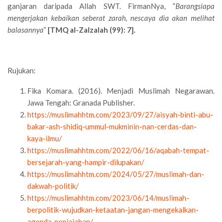
ganjaran daripada Allah SWT. FirmanNya, “
Barangsiapa
mengerjakan kebaikan seberat zarah, n
e
scaya dia akan melihat
balasannya
”
[TMQ al-Zalzalah (99): 7].
Rujukan:
Fika Komara. (2016). Menjadi Muslimah Negarawan.
Jawa Tengah: Granada Publisher.
https://muslimahhtm.com/2023/09/27/aisyah-binti-abu-
bakar-ash-shidiq-ummul-mukminin-nan-cerdas-dan-
kaya-ilmu/
https://muslimahhtm.com/2022/06/16/aqabah-tempat-
bersejarah-yang-hampir-dilupakan/
https://muslimahhtm.com/2024/05/27/muslimah-dan-
dakwah-politik/
https://muslimahhtm.com/2023/06/14/muslimah-
berpolitik-wujudkan-ketaatan-jangan-mengekalkan-
agenda-penjajahan/