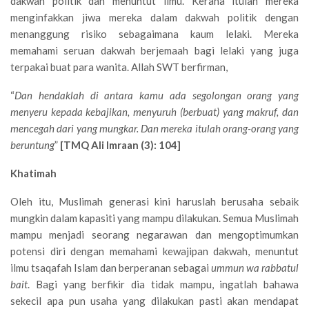
dakwah politik dan menuntut ilmu. Kerana itulah mereka
menginfakkan jiwa mereka dalam dakwah politik dengan
menanggung risiko sebagaimana kaum lelaki. Mereka
memahami seruan dakwah berjemaah bagi lelaki yang juga
terpakai buat para wanita. Allah SWT berfirman,
“
Dan hendaklah di antara kamu ada segolongan orang yang
menyeru kepada kebajikan, menyuruh (berbuat) yang makruf, dan
mencegah dari yang mungkar. Dan mereka itulah orang-orang yang
beruntung
”
[TMQ Ali Imraan (3): 104]
Khatimah
Oleh itu, Muslimah generasi kini haruslah berusaha sebaik
mungkin dalam kapasiti yang mampu dilakukan. Semua Muslimah
mampu menjadi seorang negarawan dan mengoptimumkan
potensi diri dengan memahami kewajipan dakwah, menuntut
ilmu tsaqafah Islam dan berperanan sebagai
ummun wa rabbatul
bait
. Bagi yang berfikir dia tidak mampu, ingatlah bahawa
sekecil apa pun usaha yang dilakukan pasti akan mendapat