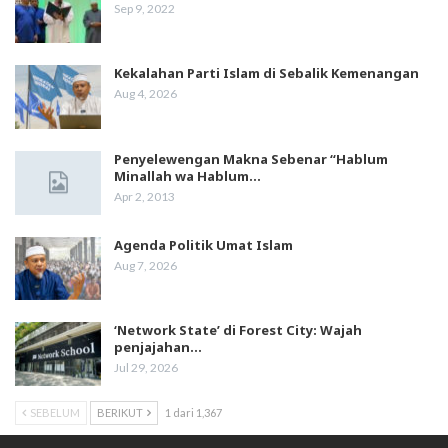
Sep 9, 2022
Kekalahan Parti Islam di Sebalik Kemenangan
Aug 4, 2026
Penyelewengan Makna Sebenar “Hablum
Minallah wa Hablum…
Apr 2, 2013
Agenda Politik Umat Islam
Aug 7, 2026
‘Network State’ di Forest City: Wajah
penjajahan…
Jul 29, 2026
SEBELUM
BERIKUT
1 dari 1,367