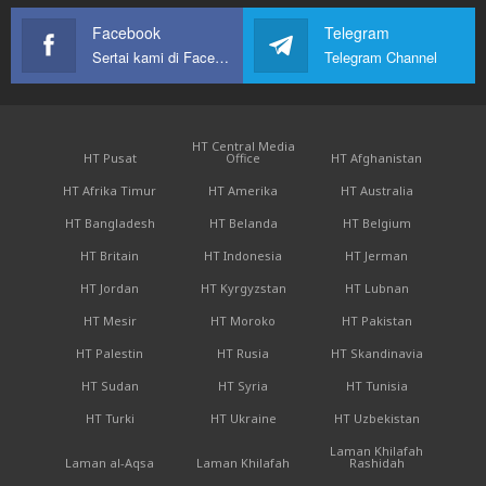
Facebook
Telegram
Sertai kami di Facebook
Telegram Channel
HT Central Media
HT Pusat
Office
HT Afghanistan
HT Afrika Timur
HT Amerika
HT Australia
HT Bangladesh
HT Belanda
HT Belgium
HT Britain
HT Indonesia
HT Jerman
HT Jordan
HT Kyrgyzstan
HT Lubnan
HT Mesir
HT Moroko
HT Pakistan
HT Palestin
HT Rusia
HT Skandinavia
HT Sudan
HT Syria
HT Tunisia
HT Turki
HT Ukraine
HT Uzbekistan
Laman Khilafah
Laman al-Aqsa
Laman Khilafah
Rashidah