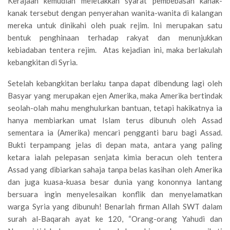
Kerajaan kemudian meletakkan syarat pembebasan kanak-
kanak tersebut dengan penyerahan wanita-wanita di kalangan
mereka untuk dinikahi oleh puak rejim. Ini merupakan satu
bentuk penghinaan terhadap rakyat dan menunjukkan
kebiadaban tentera rejim. Atas kejadian ini, maka berlakulah
kebangkitan di Syria.
Setelah kebangkitan berlaku tanpa dapat dibendung lagi oleh
Basyar yang merupakan ejen Amerika, maka Amerika bertindak
seolah-olah mahu menghulurkan bantuan, tetapi hakikatnya ia
hanya membiarkan umat Islam terus dibunuh oleh Assad
sementara ia (Amerika) mencari pengganti baru bagi Assad.
Bukti terpampang jelas di depan mata, antara yang paling
ketara ialah pelepasan senjata kimia beracun oleh tentera
Assad yang dibiarkan sahaja tanpa belas kasihan oleh Amerika
dan juga kuasa-kuasa besar dunia yang kononnya lantang
bersuara ingin menyelesaikan konflik dan menyelamatkan
warga Syria yang dibunuh! Benarlah firman Allah SWT dalam
surah al-Baqarah ayat ke 120, “Orang-orang Yahudi dan