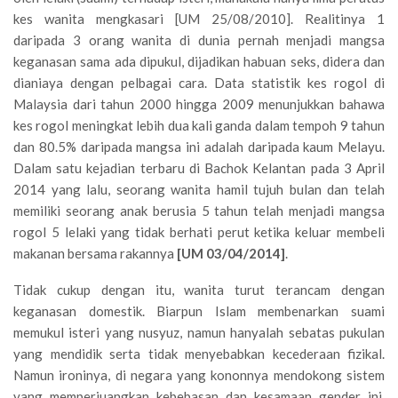
kes wanita mengkasari [UM 25/08/2010]. Realitinya 1
daripada 3 orang wanita di dunia pernah menjadi mangsa
keganasan sama ada dipukul, dijadikan habuan seks, didera dan
dianiaya dengan pelbagai cara. Data statistik kes rogol di
Malaysia dari tahun 2000 hingga 2009 menunjukkan bahawa
kes rogol meningkat lebih dua kali ganda dalam tempoh 9 tahun
dan 80.5% daripada mangsa ini adalah daripada kaum Melayu.
Dalam satu kejadian terbaru di Bachok Kelantan pada 3 April
2014 yang lalu, seorang wanita hamil tujuh bulan dan telah
memiliki seorang anak berusia 5 tahun telah menjadi mangsa
rogol 5 lelaki yang tidak berhati perut ketika keluar membeli
makanan bersama rakannya
[UM 03/04/2014]
.
Tidak cukup dengan itu, wanita turut terancam dengan
keganasan domestik. Biarpun Islam membenarkan suami
memukul isteri yang nusyuz, namun hanyalah sebatas pukulan
yang mendidik serta tidak menyebabkan kecederaan fizikal.
Namun ironinya, di negara yang kononnya mendokong sistem
yang memperjuangkan kebebasan dan kesamaan gender ini,