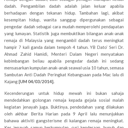
dadah. Pengambilan dadah adalah jalan keluar apabila
berhadapan dengan tekanan hidup. Tambahan lagi, akibat
kesempitan hidup, wanita sanggup dipergunakan sebagai
pengedar dadah sebagai cara mudah memperolehi pendapatan
yang lumayan. Statistik juga membuktikan bilangan anak-anak
remaja di Malaysia yang mengambil dadah terus meningkat
hampir 7 kali ganda dalam tempoh 4 tahun. YB Dato’ Seri Dr.
Ahmad Zahid Hamidi, Menteri Dalam Negeri menyatakan
kebimbangan beliau apabila pengedar dadah ini sedang
mensasarkan kumpulan anak-anak seawal usia 10 tahun, semasa
Sambutan Anti Dadah Peringkat Kebangsaan pada Mac lalu di
Kajang
[UM 04/03/2014].
Kecenderungan untuk hidup mewah ini bukan sahaja
mendedahkan golongan remaja kepada gejala sosial malah
kegiatan jenayah juga. Buktinya, pendedahan yang dilakukan
oleh akhbar Berita Harian pada 9 April lalu menunjukkan
bahawa aktiviti gangsterisme di kalangan remaja meningkat.
Kes jenayah samun berkumpulan, curi kenderaan, bunuh dan