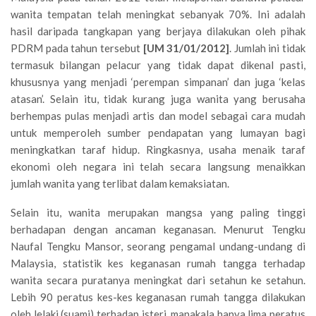
wanita tempatan telah meningkat sebanyak 70%. Ini adalah
hasil daripada tangkapan yang berjaya dilakukan oleh pihak
PDRM pada tahun tersebut
[UM 31/01/2012]
. Jumlah ini tidak
termasuk bilangan pelacur yang tidak dapat dikenal pasti,
khususnya yang menjadi ‘perempan simpanan’ dan juga ‘kelas
atasan’. Selain itu, tidak kurang juga wanita yang berusaha
berhempas pulas menjadi artis dan model sebagai cara mudah
untuk memperoleh sumber pendapatan yang lumayan bagi
meningkatkan taraf hidup. Ringkasnya, usaha menaik taraf
ekonomi oleh negara ini telah secara langsung menaikkan
jumlah wanita yang terlibat dalam kemaksiatan.
Selain itu, wanita merupakan mangsa yang paling tinggi
berhadapan dengan ancaman keganasan. Menurut Tengku
Naufal Tengku Mansor, seorang pengamal undang-undang di
Malaysia, statistik kes keganasan rumah tangga terhadap
wanita secara puratanya meningkat dari setahun ke setahun.
Lebih 90 peratus kes-kes keganasan rumah tangga dilakukan
oleh lelaki (suami) terhadap isteri, manakala hanya lima peratus