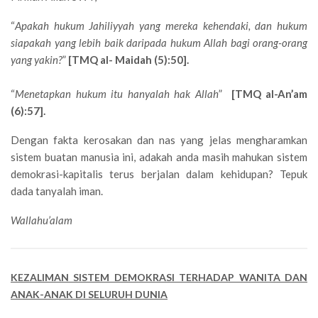
“
Apakah hukum Jahiliyyah yang mereka kehendaki, dan hukum
siapakah yang lebih baik daripada hukum Allah bagi orang-orang
yang yakin?
”
[TMQ al- Maidah (5):50].
“
Menetapkan hukum itu hanyalah hak Allah
”
[TMQ al-An’am
(6):57].
Dengan fakta kerosakan dan nas yang jelas mengharamkan
sistem buatan manusia ini, adakah anda masih mahukan sistem
demokrasi-kapitalis terus berjalan dalam kehidupan? Tepuk
dada tanyalah iman.
Wallahu’alam
KEZALIMAN SISTEM DEMOKRASI TERHADAP WANITA DAN
ANAK-ANAK DI SELURUH DUNIA