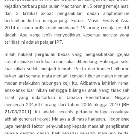
kejadian terbaru pada bulan Mac tahun ini, 5 orang remaja mati
dan 3 kritikal akibat pengambilan dadah amphetamine
berlebihan ketika mengunjungi Future Music Festival Asia
2014 di mana polis telah mendapati 19 orang remaja positif
dadah. Apa yang lebih menyedihkan, kesemua mereka yang
terlibat ini adalah pelajar IPT.
Inilah hakikat pergaulan bebas yang mengakibatkan gejala
sosial semakin berleluasa dan sukar dibendung. Hubungan seks
luar nikah sudah menjadi lumrah. Pesta dan konsert hiburan
bukan lagi semata-mata menjadi tempat hiburan malah menjadi
medan melakukan hubungan keji itu. Akibatnya lahirlah ramai
anak-anak luar nikah sehingga bilangan anak yang tidak sah
taraf yang didaftarkan di Jabatan Pendaftaran Negara
mencecah 234,647 orang dari tahun 2006 hingga 2010
[BH
21/03/2011]
. Ini adalah secebis petanda betapa rosaknya
akhlak generasi rakyat Malaysia di masa hadapan. Hedonisme
juga menjadi faktor penyumbang kepada masalah penglibatan
remaja dengan dadah, baik sebagai penagih mahupun keldai