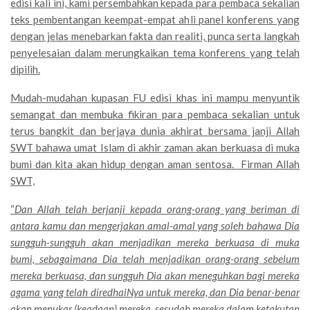
edisi kali ini, kami persembahkan kepada para pembaca sekalian
teks pembentangan keempat-empat ahli panel konferens yang
dengan jelas menebarkan fakta dan realiti, punca serta langkah
penyelesaian dalam merungkaikan tema konferens yang telah
dipilih.
Mudah-mudahan kupasan FU edisi khas ini mampu menyuntik
semangat dan membuka fikiran para pembaca sekalian untuk
terus bangkit dan berjaya dunia akhirat bersama janji Allah
SWT bahawa umat Islam di akhir zaman akan berkuasa di muka
bumi dan kita akan hidup dengan aman sentosa. Firman Allah
SWT,
“
Dan Allah telah berjanji kepada orang-orang yang beriman di
antara kamu dan mengerjakan amal-amal yang soleh bahawa Dia
sungguh-sungguh akan menjadikan mereka berkuasa di muka
bumi, sebagaimana Dia telah menjadikan orang-orang sebelum
mereka berkuasa, dan sungguh Dia akan meneguhkan bagi mereka
agama yang telah diredhaiNya untuk mereka, dan Dia benar-benar
akan menukar (keadaan) mereka, sesudah mereka dalam ketakutan