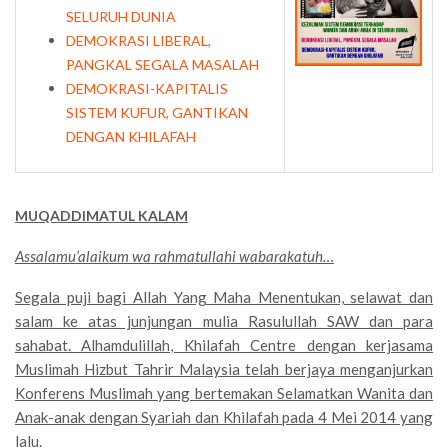
SELURUH DUNIA
DEMOKRASI LIBERAL,
PANGKAL SEGALA MASALAH
DEMOKRASI-KAPITALIS
SISTEM KUFUR, GANTIKAN
DENGAN KHILAFAH
MUQADDIMATUL KALAM
Assalamu’alaikum wa rahmatullahi wabarakatuh…
Segala puji bagi Allah Yang Maha Menentukan, selawat dan
salam ke atas junjungan mulia Rasulullah SAW dan para
sahabat. Alhamdulillah, Khilafah Centre dengan kerjasama
Muslimah Hizbut Tahrir Malaysia telah berjaya menganjurkan
Konferens Muslimah yang bertemakan Selamatkan Wanita dan
Anak-anak dengan Syariah dan Khilafah pada 4 Mei 2014 yang
lalu.