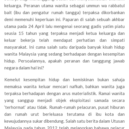
keluarga. Peranan utama wanita sebagai ummun wa rabbatul
bait (ibu dan pengatur rumah tangga) terpaksa dikorbankan
demi memenuhi keperluan ini. Paparan di salah sebuah akhbar
utama pada 24 April lalu mengenai seorang gadis yatim piatu
seusia 15 tahun yang terpaksa menjadi ketua keluarga dan
keluar bekerja telah mendapat perhatian dan simpati
masyarakat. Ini cuma salah satu daripada banyak kisah hidup
wanita Malaysia yang sedang berhadapan dengan kesempitan
hidup. Persoalannya, apakah peranan dan tanggung jawab
negara dalam hal ini?
Kemelut kesempitan hidup dan kemiskinan bukan sahaja
memaksa wanita keluar mencari nafkah, bahkan wanita juga
terpaksa berhadapan dengan arus materialistik. Ramai wanita
yang sanggup menjadi objek eksploitasi samada secara
‘terhormat’ atau tidak. Rumah-rumah pelacuran, pusat hiburan
dan rumah urut berleluasa terutama di ibu kota dan
kewujudannya sukar dibendung. Salah satu berita dalam Utusan
Malaysia pada tahun 2012 telah melaporkan bahawa pelacur