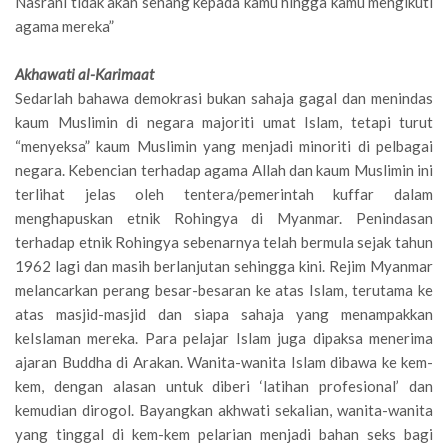
Nasrani tidak akan senang kepada kamu hingga kamu mengikuti
agama mereka”
Akhawati al-Karimaat
Sedarlah bahawa demokrasi bukan sahaja gagal dan menindas
kaum Muslimin di negara majoriti umat Islam, tetapi turut
“menyeksa” kaum Muslimin yang menjadi minoriti di pelbagai
negara. Kebencian terhadap agama Allah dan kaum Muslimin ini
terlihat jelas oleh tentera/pemerintah kuffar dalam
menghapuskan etnik Rohingya di Myanmar. Penindasan
terhadap etnik Rohingya sebenarnya telah bermula sejak tahun
1962 lagi dan masih berlanjutan sehingga kini. Rejim Myanmar
melancarkan perang besar-besaran ke atas Islam, terutama ke
atas masjid-masjid dan siapa sahaja yang menampakkan
keIslaman mereka. Para pelajar Islam juga dipaksa menerima
ajaran Buddha di Arakan. Wanita-wanita Islam dibawa ke kem-
kem, dengan alasan untuk diberi ‘latihan profesional’ dan
kemudian dirogol. Bayangkan akhwati sekalian, wanita-wanita
yang tinggal di kem-kem pelarian menjadi bahan seks bagi