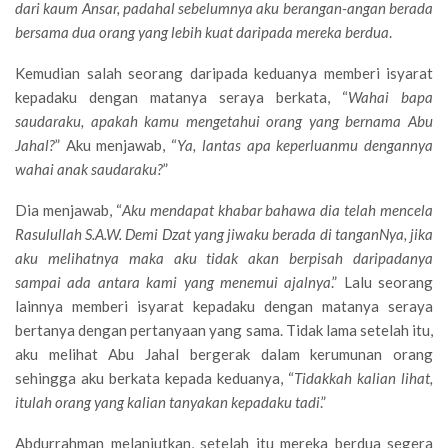
dari kaum Ansar, padahal sebelumnya aku berangan-angan berada
bersama dua orang yang lebih kuat daripada mereka berdua
.
Kemudian salah seorang daripada keduanya memberi isyarat
kepadaku dengan matanya seraya berkata, “
Wahai bapa
saudaraku, apakah kamu mengetahui orang yang bernama Abu
Jahal?
” Aku menjawab, “
Ya, lantas apa keperluanmu dengannya
wahai anak saudaraku?
”
Dia menjawab, “
Aku mendapat khabar bahawa dia telah mencela
Rasulullah S.A.W. Demi Dzat yang jiwaku berada di tanganNya, jika
aku melihatnya maka aku tidak akan berpisah daripadanya
sampai ada antara kami yang menemui ajalnya
.” Lalu seorang
lainnya memberi isyarat kepadaku dengan matanya seraya
bertanya dengan pertanyaan yang sama. Tidak lama setelah itu,
aku melihat Abu Jahal bergerak dalam kerumunan orang
sehingga aku berkata kepada keduanya, “
Tidakkah kalian lihat,
itulah orang yang kalian tanyakan kepadaku tadi
.”
Abdurrahman melanjutkan, setelah itu mereka berdua segera