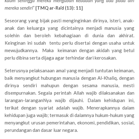
kaum sehingga mereka mengubah keadaan yang ada pada diri
mereka sendiri
”
[TMQ ar-Ra’d (13): 11]
Seseorang yang bijak pasti menginginkan dirinya, isteri, anak-
anak dan keluarga yang dicintainya menjadi manusia yang
solehin dan beroleh kebahagiaan di dunia dan akhirat.
Keinginan ini sudah tentu perlu disertai dengan usaha untuk
mewujudkannya. Maka keimanan dengan akidah yang betul
perlu dibina serta dijaga agar terhindar dari kerosakan.
Seterusnya pelaksanaan amal yang menjadi tuntutan keimanan,
baik menyangkut hubungan manusia dengan Al-Khaliq, dengan
dirinya sendiri mahupun dengan sesama manusia, mesti
disempurnakan. Segala perintah Allah wajib dilaksanakan dan
larangan-laranganNya wajib dijauhi. Dalam kehidupan ini,
terikat dengan syariat adalah wajib. Menerapkannya dalam
kehidupan juga wajib; termasuk di dalamnya hukum-hukum yang
menyangkut urusan pemerintahan, ekonomi, pendidikan, sosial,
perundangan dan dasar luar negara.