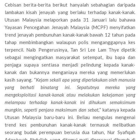
Cebisan berita-berita berikut hanyalah sebahagian daripada
lambakan kisah jenayah yang berlaku terhadap kanak-kanak.
Utusan Malaysia melaporkan pada 31 Januari lalu bahawa
Yayasan Pencegahan Jenayah Malaysia (MCPF) menyifatkan
trend jenayah pembunuhan kanak-kanak bawah 12 tahun pada
tahap membimbangkan walaupun polis menganggapnya kes
terpencil. Naib Pengerusinya, Tan Sri Lee Lam Thye dipetik
sebagai mengingatkan masyarakat setempat, ibu bapa dan
penjaga supaya sentiasa menjadi pelindung kepada kanak-
kanak dan bukannya menganiaya mereka yang memerlukan
kasih sayang. “
Kejam sekali apa yang diperlakukan oleh manusia
yang berhati binatang ini. Sepatutnya mereka yang
mengeksploitasi kanak-kanak atau melakukan kekejaman yang
melampau terhadap kanak-kanak ini dihukum semaksimum
mungkin, seperti penjara maksimum dan sebat,
” katanya kepada
Utusan Malaysia baru-baru ini. Beliau mengulas mengenai
trend kes pembunuhan kanak-kanak termasuk melibatkan
seorang budak perempuan berusia dua tahun, Nur Syafiqah
Adawiyyah Abdullah, yang ditemui mati dipercayai dibunuh di