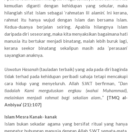
kemudian diganti dengan kehidupan yang sekular, maka
hilanglah sifat Islam sebagai ‘rahmatan lil alamin’. Ini kerana,
rahmat itu hanya wujud dengan Islam dan bersama Islam.
Kedua-duanya berjalan seiring. Apabila hilangnya Islam
daripada diri seseorang, maka kita menyaksikan bagaimana hati
manusia itu bertukar menjadi binatang, malah lebih buruk lagi,
kerana seekor binatang sekalipun masih ada ‘perasaan’
sayangkan anaknya.
Uswatun Hasanah
(tauladan terbaik) yang ada pada diri baginda
tidak terhad pada kehidupan peribadi sahaja tetapi mencakupi
cara hidup yang menyeluruh. Allah S.W.T berfirman, “
Dan
tiadalah Kami mengutuskan engkau (wahai Muhammad),
melainkan menjadi rahmat bagi sekalian alam..
”
[TMQ al-
Anbiyaa’ (21):107]
Islam Mesra Kanak- kanak
Islam bukan sekadar agama yang bersifat ritual yang hanya
mengatur hubungan manusia dengan Allah S.W.T semata-mata.