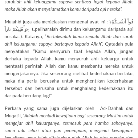
suruhlah ahli keluargamu supaya sentiasa ingat kepada Allah,
maka Allah akan menyelamatkan kamu daripada api neraka
”.
Mujahid juga ada menjelaskan mengenai ayat ini : ﴿قُواْ أَنفُسَكُمْ
وَأَهْلِيكُمْ نَاراً﴾ (..peliharalah dirimu dan keluargamu daripada api
neraka..). Katanya, “
Bertakwalah kamu kepada Allah dan suruh
ahli keluargamu supaya bertaqwa kepada Allah
”. Qatadah pula
menyatakan “Kamu menyuruh taat kepada Allah, jangan
derhaka kepada Allah, kamu menyuruh ahli keluarga untuk
mentaati perintah Allah dan kamu membantu mereka untuk
mengerjakannya. Jika seseorang melihat kederhakaan berlaku,
maka dia perlu berusaha untuk menghentikan kederhakaan
tersebut dan berusaha untuk menghalang kederhakaan itu
daripada berulang lagi”.
Perkara yang sama juga dijelaskan oleh Ad-Dahhak dan
Muqatil, “
Adalah menjadi kewajipan bagi seseorang Muslim untuk
mengajar ahli keluarganya, termasuk para hamba sahayanya,
sama ada lelaki atau pun perempuan, mengenai kewajipan-
kewajipan yang telah ditetapkan oleh Allah ke atas mereka dan