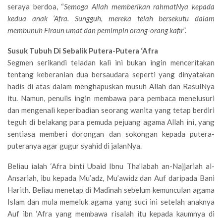
seraya berdoa, “
Semoga Allah memberikan rahmatNya kepada
kedua anak ‘Afra. Sungguh, mereka telah bersekutu dalam
membunuh Firaun umat dan pemimpin orang-orang kafir
”.
Susuk Tubuh Di Sebalik Putera-Putera ‘Afra
Segmen serikandi teladan kali ini bukan ingin menceritakan
tentang keberanian dua bersaudara seperti yang dinyatakan
hadis di atas dalam menghapuskan musuh Allah dan RasulNya
itu. Namun, penulis ingin membawa para pembaca menelusuri
dan mengenali keperibadian seorang wanita yang tetap berdiri
teguh di belakang para pemuda pejuang agama Allah ini, yang
sentiasa memberi dorongan dan sokongan kepada putera-
puteranya agar gugur syahid di jalanNya.
Beliau ialah ‘Afra binti Ubaid Ibnu Tha’labah an-Najjariah al-
Ansariah, ibu kepada Mu’adz, Mu’awidz dan Auf daripada Bani
Harith. Beliau menetap di Madinah sebelum kemunculan agama
Islam dan mula memeluk agama yang suci ini setelah anaknya
Auf ibn ‘Afra yang membawa risalah itu kepada kaumnya di