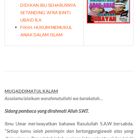
DIDIKAN IBU SEHARUSNYA
SETANDING ‘AFRA BINTI
UBAID R.A
FIKIH: HUKUM MEMUKUL
ANAK DALAM ISLAM
MUQADDIMATUL KALAM
Assalamu’alaikum warahmatullahi wa barakatuh…
Sidang pembaca yang dirahmati Allah S.W.T.
Ibnu Umar meriwayatkan bahawa Rasulullah S.A.W bersabda.
“
Setiap kamu ialah pemimpin dan bertanggungjawab atas yang