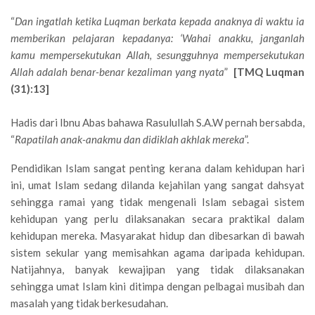
“
Dan ingatlah ketika Luqman berkata kepada anaknya di waktu ia
memberikan pelajaran kepadanya: ‘Wahai anakku, janganlah
kamu mempersekutukan Allah, sesungguhnya mempersekutukan
Allah adalah benar-benar kezaliman yang nyata
”
[TMQ Luqman
(31):13]
Hadis dari Ibnu Abas bahawa Rasulullah S.A.W pernah bersabda,
“
Rapatilah anak-anakmu dan didiklah akhlak mereka
”.
Pendidikan Islam sangat penting kerana dalam kehidupan hari
ini, umat Islam sedang dilanda kejahilan yang sangat dahsyat
sehingga ramai yang tidak mengenali Islam sebagai sistem
kehidupan yang perlu dilaksanakan secara praktikal dalam
kehidupan mereka. Masyarakat hidup dan dibesarkan di bawah
sistem sekular yang memisahkan agama daripada kehidupan.
Natijahnya, banyak kewajipan yang tidak dilaksanakan
sehingga umat Islam kini ditimpa dengan pelbagai musibah dan
masalah yang tidak berkesudahan.