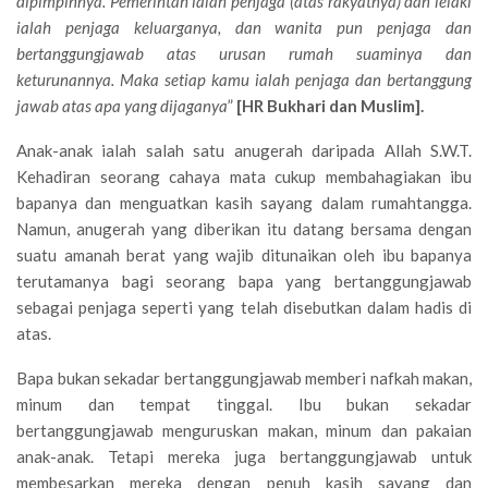
dipimpinnya. Pemerintah ialah penjaga (atas rakyatnya) dan lelaki
ialah penjaga keluarganya, dan wanita pun penjaga dan
bertanggungjawab atas urusan rumah suaminya dan
keturunannya. Maka setiap kamu ialah penjaga dan bertanggung
jawab atas apa yang dijaganya
”
[HR Bukhari dan Muslim].
Anak-anak ialah salah satu anugerah daripada Allah S.W.T.
Kehadiran seorang cahaya mata cukup membahagiakan ibu
bapanya dan menguatkan kasih sayang dalam rumahtangga.
Namun, anugerah yang diberikan itu datang bersama dengan
suatu amanah berat yang wajib ditunaikan oleh ibu bapanya
terutamanya bagi seorang bapa yang bertanggungjawab
sebagai penjaga seperti yang telah disebutkan dalam hadis di
atas.
Bapa bukan sekadar bertanggungjawab memberi nafkah makan,
minum dan tempat tinggal. Ibu bukan sekadar
bertanggungjawab menguruskan makan, minum dan pakaian
anak-anak. Tetapi mereka juga bertanggungjawab untuk
membesarkan mereka dengan penuh kasih sayang dan