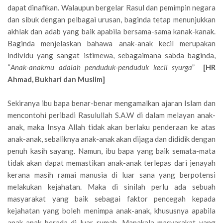
dapat dinafikan. Walaupun bergelar Rasul dan pemimpin negara
dan sibuk dengan pelbagai urusan, baginda tetap menunjukkan
akhlak dan adab yang baik apabila bersama-sama kanak-kanak.
Baginda menjelaskan bahawa anak-anak kecil merupakan
individu yang sangat istimewa, sebagaimana sabda baginda,
“
Anak-anakmu adalah penduduk-penduduk kecil syurga
”
[HR
Ahmad, Bukhari dan Muslim]
Sekiranya ibu bapa benar-benar mengamalkan ajaran Islam dan
mencontohi peribadi Rasulullah S.A.W di dalam melayan anak-
anak, maka Insya Allah tidak akan berlaku penderaan ke atas
anak-anak, sebaliknya anak-anak akan dijaga dan dididik dengan
penuh kasih sayang. Namun, ibu bapa yang baik semata-mata
tidak akan dapat memastikan anak-anak terlepas dari jenayah
kerana masih ramai manusia di luar sana yang berpotensi
melakukan kejahatan. Maka di sinilah perlu ada sebuah
masyarakat yang baik sebagai faktor pencegah kepada
kejahatan yang boleh menimpa anak-anak, khususnya apabila
anak-anak berada di luar rumah. Manakala masyarakat yang