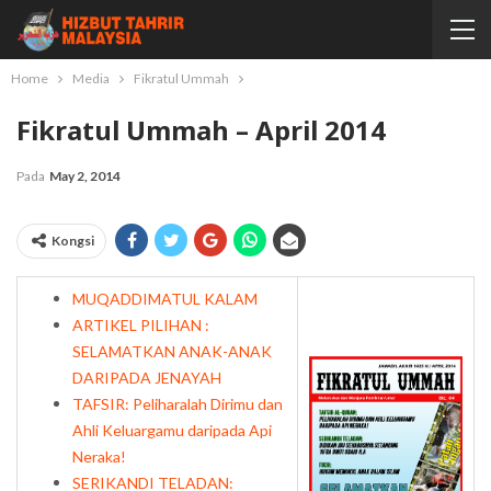
Home
Media
Fikratul Ummah
Fikratul Ummah – April 2014
Pada
May 2, 2014
Kongsi
MUQADDIMATUL KALAM
ARTIKEL PILIHAN :
SELAMATKAN ANAK-ANAK
DARIPADA JENAYAH
TAFSIR: Peliharalah Dirimu dan
Ahli Keluargamu daripada Api
Neraka!
SERIKANDI TELADAN: