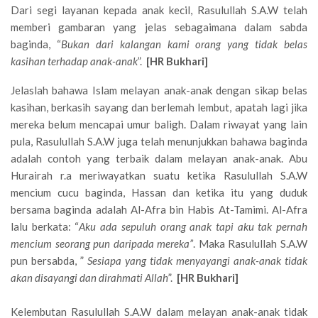
Dari segi layanan kepada anak kecil, Rasulullah S.A.W telah
memberi gambaran yang jelas sebagaimana dalam sabda
baginda, “
Bukan dari kalangan kami orang yang tidak belas
kasihan terhadap anak-anak
”.
[HR Bukhari]
Jelaslah bahawa Islam melayan anak-anak dengan sikap belas
kasihan, berkasih sayang dan berlemah lembut, apatah lagi jika
mereka belum mencapai umur baligh. Dalam riwayat yang lain
pula, Rasulullah S.A.W juga telah menunjukkan bahawa baginda
adalah contoh yang terbaik dalam melayan anak-anak. Abu
Hurairah r.a meriwayatkan suatu ketika Rasulullah S.A.W
mencium cucu baginda, Hassan dan ketika itu yang duduk
bersama baginda adalah Al-Afra bin Habis At-Tamimi. Al-Afra
lalu berkata: “
Aku ada sepuluh orang anak tapi aku tak pernah
mencium seorang pun daripada mereka”
. Maka Rasulullah S.A.W
pun bersabda, ”
Sesiapa yang tidak menyayangi anak-anak tidak
akan disayangi dan dirahmati Allah
”.
[HR Bukhari]
Kelembutan Rasulullah S.A.W dalam melayan anak-anak tidak