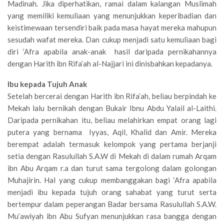
Madinah. Jika diperhatikan, ramai dalam kalangan Muslimah
yang memiliki kemuliaan yang menunjukkan keperibadian dan
keistimewaan tersendiri baik pada masa hayat mereka mahupun
sesudah wafat mereka. Dan cukup menjadi satu kemuliaan bagi
diri ‘Afra apabila anak-anak hasil daripada pernikahannya
dengan Harith ibn Rifa’ah al-Najjari ini dinisbahkan kepadanya.
Ibu kepada Tujuh Anak
Setelah bercerai dengan Harith ibn Rifa’ah, beliau berpindah ke
Mekah lalu bernikah dengan Bukair Ibnu Abdu Yalail al-Laithi.
Daripada pernikahan itu, beliau melahirkan empat orang lagi
putera yang bernama Iyyas, Aqil, Khalid dan Amir. Mereka
berempat adalah termasuk kelompok yang pertama berjanji
setia dengan Rasulullah S.A.W di Mekah di dalam rumah Arqam
ibn Abu Arqam r.a dan turut sama tergolong dalam golongan
Muhajirin. Hal yang cukup membanggakan bagi ‘Afra apabila
menjadi ibu kepada tujuh orang sahabat yang turut serta
bertempur dalam peperangan Badar bersama Rasulullah S.A.W.
Mu’awiyah ibn Abu Sufyan menunjukkan rasa bangga dengan