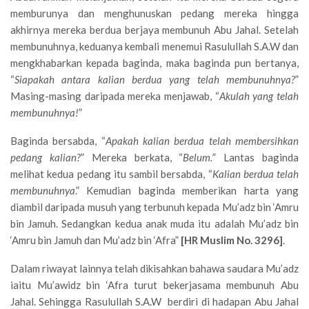
memburunya dan menghunuskan pedang mereka hingga
akhirnya mereka berdua berjaya membunuh Abu Jahal. Setelah
membunuhnya, keduanya kembali menemui Rasulullah S.A.W dan
mengkhabarkan kepada baginda, maka baginda pun bertanya,
“
Siapakah antara kalian berdua yang telah membunuhnya?
”
Masing-masing daripada mereka menjawab, “
Akulah yang telah
membunuhnya!
”
Baginda bersabda, “
Apakah kalian berdua telah membersihkan
pedang kalian?
” Mereka berkata, “
Belum.
” Lantas baginda
melihat kedua pedang itu sambil bersabda, “
Kalian berdua telah
membunuhnya
.” Kemudian baginda memberikan harta yang
diambil daripada musuh yang terbunuh kepada Mu’adz bin ‘Amru
bin Jamuh. Sedangkan kedua anak muda itu adalah Mu’adz bin
‘Amru bin Jamuh dan Mu’adz bin ‘Afra”
[HR Muslim No. 3296]
.
Dalam riwayat lainnya telah dikisahkan bahawa saudara Mu’adz
iaitu Mu’awidz bin ‘Afra turut bekerjasama membunuh Abu
Jahal. Sehingga Rasulullah S.A.W berdiri di hadapan Abu Jahal