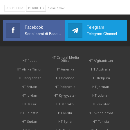
SEBELUM
BERIKUT
1 dari 1,367
Facebook
Telegram
Sertai kami di Facebook
Telegram Channel
HT Central Media
HT Pusat
Office
HT Afghanistan
HT Afrika Timur
HT Amerika
HT Australia
HT Bangladesh
HT Belanda
HT Belgium
HT Britain
HT Indonesia
HT Jerman
HT Jordan
HT Kyrgyzstan
HT Lubnan
HT Mesir
HT Moroko
HT Pakistan
HT Palestin
HT Rusia
HT Skandinavia
HT Sudan
HT Syria
HT Tunisia