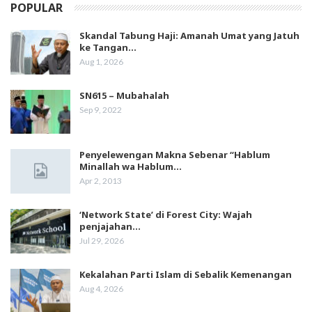
POPULAR
Skandal Tabung Haji: Amanah Umat yang Jatuh
ke Tangan…
Aug 1, 2026
SN615 – Mubahalah
Sep 9, 2022
Penyelewengan Makna Sebenar “Hablum
Minallah wa Hablum…
Apr 2, 2013
‘Network State’ di Forest City: Wajah
penjajahan…
Jul 29, 2026
Kekalahan Parti Islam di Sebalik Kemenangan
Aug 4, 2026