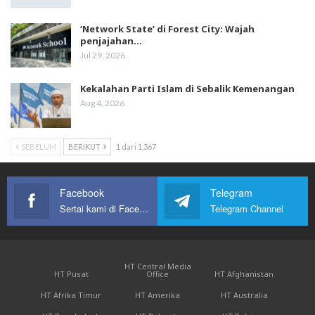
‘Network State’ di Forest City: Wajah
penjajahan…
Jul 29, 2026
Kekalahan Parti Islam di Sebalik Kemenangan
Aug 4, 2026
SEBELUM
BERIKUT
1 dari 1,367
Facebook
Telegram
Sertai kami di Facebook
Telegram Channel
HT Central Media
HT Pusat
Office
HT Afghanistan
HT Afrika Timur
HT Amerika
HT Australia