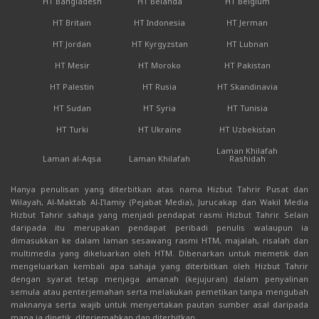
HT Bangladesh
HT Belanda
HT Belgium
HT Britain
HT Indonesia
HT Jerman
HT Jordan
HT Kyrgyzstan
HT Lubnan
HT Mesir
HT Moroko
HT Pakistan
HT Palestin
HT Rusia
HT Skandinavia
HT Sudan
HT Syria
HT Tunisia
HT Turki
HT Ukraine
HT Uzbekistan
Laman Khilafah
Laman al-Aqsa
Laman Khilafah
Rashidah
Hanya penulisan yang diterbitkan atas nama Hizbut Tahrir Pusat dan
Wilayah, Al-Maktab Al-I'lamiy (Pejabat Media), Jurucakap dan Wakil Media
Hizbut Tahrir sahaja yang menjadi pendapat rasmi Hizbut Tahrir. Selain
daripada itu merupakan pendapat peribadi penulis walaupun ia
dimasukkan ke dalam laman sesawang rasmi HTM, majalah, risalah dan
multimedia yang dikeluarkan oleh HTM. Dibenarkan untuk memetik dan
mengeluarkan kembali apa sahaja yang diterbitkan oleh Hizbut Tahrir
dengan syarat tetap menjaga amanah (kejujuran) dalam penyalinan
semula atau penterjemahan serta melakukan pemetikan tanpa mengubah
maknanya serta wajib untuk menyertakan pautan sumber asal daripada
mana ia dipetik, diterjemahkan dan diterbitkan.