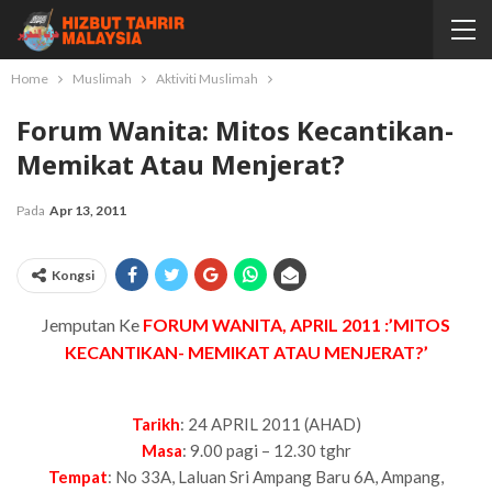
Home
Muslimah
Aktiviti Muslimah
Forum Wanita: Mitos Kecantikan-
Memikat Atau Menjerat?
Pada
Apr 13, 2011
Kongsi
Jemputan Ke
FORUM WANITA, APRIL 2011 :’MITOS
KECANTIKAN- MEMIKAT ATAU MENJERAT?’
Tarikh
: 24 APRIL 2011 (AHAD)
Masa
: 9.00 pagi – 12.30 tghr
Tempat
: No 33A, Laluan Sri Ampang Baru 6A, Ampang,