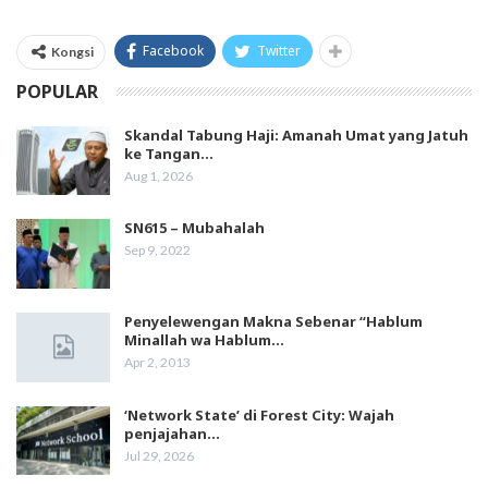
Facebook
Twitter
Kongsi
POPULAR
Skandal Tabung Haji: Amanah Umat yang Jatuh
ke Tangan…
Aug 1, 2026
SN615 – Mubahalah
Sep 9, 2022
Penyelewengan Makna Sebenar “Hablum
Minallah wa Hablum…
Apr 2, 2013
‘Network State’ di Forest City: Wajah
penjajahan…
Jul 29, 2026