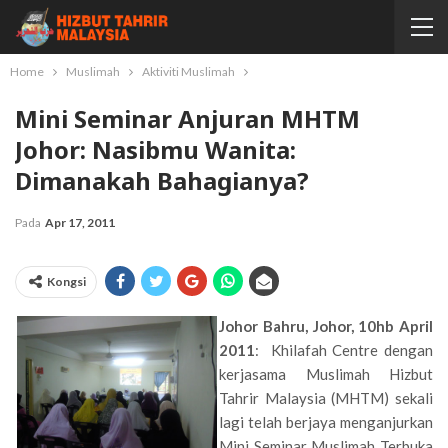
Home
Muslimah
Aktiviti Muslimah
Mini Seminar Anjuran MHTM
Johor: Nasibmu Wanita:
Dimanakah Bahagianya?
Pada
Apr 17, 2011
Kongsi
Johor Bahru, Johor, 1
0hb April
2011
: Khilafah Centre dengan
kerjasama Muslimah Hizbut
Tahrir Malaysia (MHTM) sekali
lagi telah berjaya menganjurkan
Mini Seminar Muslimah Terbuka