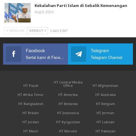
Kekalahan Parti Islam di Sebalik Kemenangan
Aug 4, 2026
SEBELUM
BERIKUT
1 dari 1,367
Facebook
Telegram
Sertai kami di Facebook
Telegram Channel
HT Central Media
HT Pusat
Office
HT Afghanistan
HT Afrika Timur
HT Amerika
HT Australia
HT Bangladesh
HT Belanda
HT Belgium
HT Britain
HT Indonesia
HT Jerman
HT Jordan
HT Kyrgyzstan
HT Lubnan
HT Mesir
HT Moroko
HT Pakistan