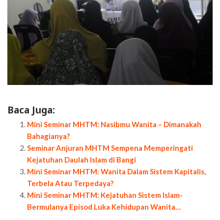
Baca Juga:
Mini Seminar MHTM: Nasibmu Wanita – Dimanakah
Bahagianya?
Seminar Anjuran MHTM Sempena Memperingati
Kejatuhan Daulah Islam di Bangi
Mini Seminar MHTM: Wanita Dalam Sistem Kapitalis,
Terbela Atau Terpedaya?
Mini Seminar MHTM: Kejatuhan Sistem Islam-
Bermulanya Episod Luka Kehidupan Wanita…