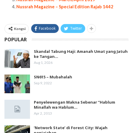
Nussrah Magazine – Special Edition Rajab 1442
Facebook
Twitter
Kongsi
POPULAR
Skandal Tabung Haji: Amanah Umat yang Jatuh
ke Tangan…
Aug 1, 2026
SN615 – Mubahalah
Sep 9, 2022
Penyelewengan Makna Sebenar “Hablum
Minallah wa Hablum…
Apr 2, 2013
‘Network State’ di Forest City: Wajah
penjajahan…