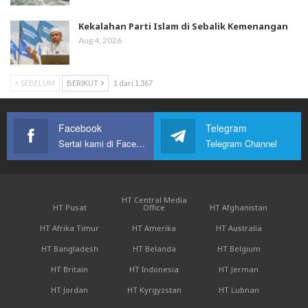
Kekalahan Parti Islam di Sebalik Kemenangan
Aug 4, 2026
SEBELUM
BERIKUT
1 dari 1,367
Facebook
Telegram
Sertai kami di Facebook
Telegram Channel
HT Central Media
HT Pusat
Office
HT Afghanistan
HT Afrika Timur
HT Amerika
HT Australia
HT Bangladesh
HT Belanda
HT Belgium
HT Britain
HT Indonesia
HT Jerman
HT Jordan
HT Kyrgyzstan
HT Lubnan