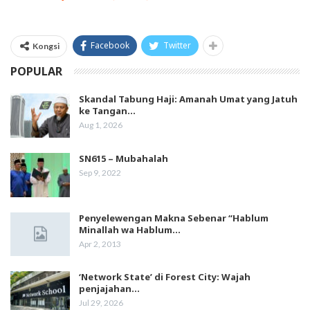
Facebook
Twitter
Kongsi
POPULAR
Skandal Tabung Haji: Amanah Umat yang Jatuh
ke Tangan…
Aug 1, 2026
SN615 – Mubahalah
Sep 9, 2022
Penyelewengan Makna Sebenar “Hablum
Minallah wa Hablum…
Apr 2, 2013
‘Network State’ di Forest City: Wajah
penjajahan…
Jul 29, 2026