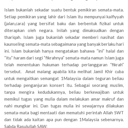
Islam bukanlah sekadar suatu bentuk pemikiran semata-mata.
Setiap pemikiran yang lahir dari Islam itu mempunyai kaifiyyah
(jalan,cara) yang bersifat baku dan berbentuk fizikal untuk
diterapkan oleh negara. Inilah yang dimaksudkan dengan
thariqah. Islam juga bukanlah sekadar memberi nasihat dan
kaunseling semata-mata sebagaimana yang banyak berlaku hari
ini. Islam bukanlah hanya mengatakan bahawa “ini” halal dan
“itu” haram dari segi “fikrahnya” semata-mata namun Islam juga
telah menentukan hukuman terhadap perlanggaran ”fikrah”
tersebut. Amat malang apabila kita melihat Jamil Khir cuba
untuk mengaitkan semangat 1Malaysia dalam teguran beliau
terhadap penganjuran konsert itu. Sebagai seorang muslim,
tanpa mengira kedudukannya, beliau berkewajiban untuk
memikul tugas yang mulia dalam melakukan amar makruf dan
nahi mungkar ini. Dan tugas mulia ini sewajarnya dilakukan
semata-mata bagi mentaati dan mematuhi perintah Allah SWT
dan tidak ada kaitan apa pun dengan 1Malaysia sebenarnya.
Sabda Rasulullah SAW: