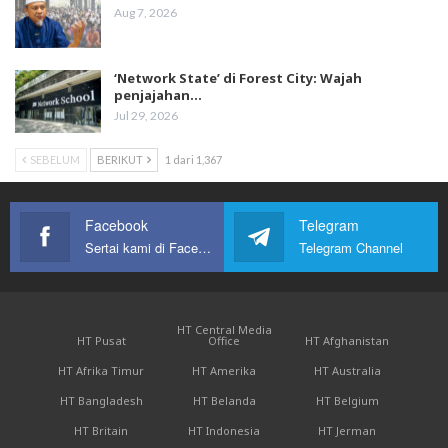
Aug 7, 2026
‘Network State’ di Forest City: Wajah
penjajahan…
Jul 29, 2026
SEBELUM
BERIKUT
1 dari 1,367
Facebook
Telegram
Sertai kami di Facebook
Telegram Channel
HT Central Media
HT Pusat
Office
HT Afghanistan
HT Afrika Timur
HT Amerika
HT Australia
HT Bangladesh
HT Belanda
HT Belgium
HT Britain
HT Indonesia
HT Jerman