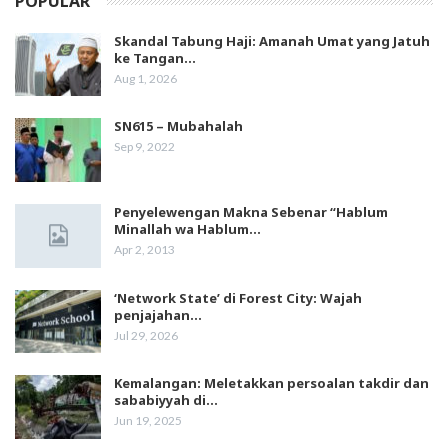
POPULAR
Skandal Tabung Haji: Amanah Umat yang Jatuh
ke Tangan…
Aug 1, 2026
SN615 – Mubahalah
Sep 9, 2022
Penyelewengan Makna Sebenar “Hablum
Minallah wa Hablum…
Apr 2, 2013
‘Network State’ di Forest City: Wajah
penjajahan…
Jul 29, 2026
Kemalangan: Meletakkan persoalan takdir dan
sababiyyah di…
Jun 19, 2025