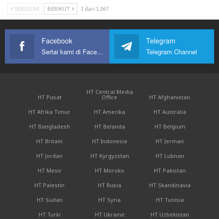
SEBELUM
BERIKUT
1 dari 1,367
Facebook
Telegram
Sertai kami di Facebook
Telegram Channel
HT Central Media
HT Pusat
Office
HT Afghanistan
HT Afrika Timur
HT Amerika
HT Australia
HT Bangladesh
HT Belanda
HT Belgium
HT Britain
HT Indonesia
HT Jerman
HT Jordan
HT Kyrgyzstan
HT Lubnan
HT Mesir
HT Moroko
HT Pakistan
HT Palestin
HT Rusia
HT Skandinavia
HT Sudan
HT Syria
HT Tunisia
HT Turki
HT Ukraine
HT Uzbekistan