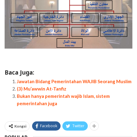
Baca Juga:
Jawatan Bidang Pemerintahan WAJIB Seorang Muslim
(3) Mu’awwin At-Tanfiz
Bukan hanya pemerintah wajib Islam, sistem
pemerintahan juga
Facebook
Twitter
Kongsi