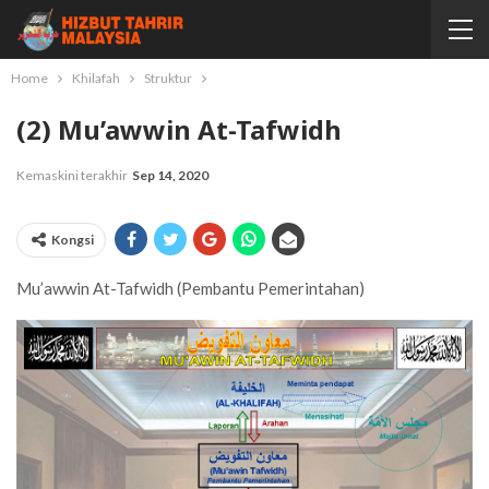
Home
Khilafah
Struktur
(2) Mu’awwin At-Tafwidh
Kemaskini terakhir
Sep 14, 2020
Kongsi
Mu’awwin At-Tafwidh (Pembantu Pemerintahan)