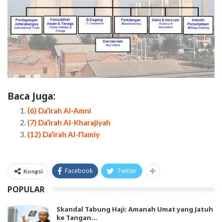
Baca Juga:
(6) Da’irah Al-Amni
(7) Da’irah Al-Kharajiyah
(12) Da’irah Al-I’lamiy
Facebook
Twitter
Kongsi
POPULAR
Skandal Tabung Haji: Amanah Umat yang Jatuh
ke Tangan…