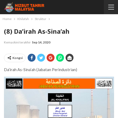
Home
Khilafah
Struktur
(8) Da’irah As-Sina’ah
Kemaskini terakhir
Sep 14, 2020
Kongsi
Da’irah As-Sina’ah (Jabatan Perindustrian)