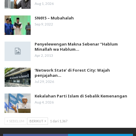
Aug 1, 2026
SN615 – Mubahalah
Sep 9, 2022
Penyelewengan Makna Sebenar “Hablum
Minallah wa Hablum…
Apr 2, 2013
‘Network State’ di Forest City: Wajah
penjajahan…
Jul 29, 2026
Kekalahan Parti Islam di Sebalik Kemenangan
Aug 4, 2026
SEBELUM
BERIKUT
1 dari 1,367