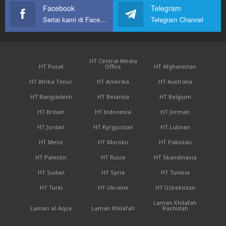
Facebook
Telegram
Sertai kami di Facebook
Telegram Channel
HT Central Media
HT Pusat
Office
HT Afghanistan
HT Afrika Timur
HT Amerika
HT Australia
HT Bangladesh
HT Belanda
HT Belgium
HT Britain
HT Indonesia
HT Jerman
HT Jordan
HT Kyrgyzstan
HT Lubnan
HT Mesir
HT Moroko
HT Pakistan
HT Palestin
HT Rusia
HT Skandinavia
HT Sudan
HT Syria
HT Tunisia
HT Turki
HT Ukraine
HT Uzbekistan
Laman Khilafah
Laman al-Aqsa
Laman Khilafah
Rashidah