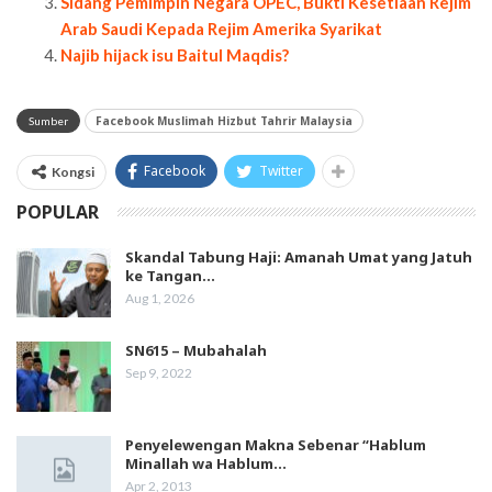
Sidang Pemimpin Negara OPEC, Bukti Kesetiaan Rejim
Arab Saudi Kepada Rejim Amerika Syarikat
Najib hijack isu Baitul Maqdis?
Facebook Muslimah Hizbut Tahrir Malaysia
Sumber
Facebook
Twitter
Kongsi
POPULAR
Skandal Tabung Haji: Amanah Umat yang Jatuh
ke Tangan…
Aug 1, 2026
SN615 – Mubahalah
Sep 9, 2022
Penyelewengan Makna Sebenar “Hablum
Minallah wa Hablum…
Apr 2, 2013