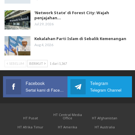
‘Network State’ di Forest City: Wajah
penjajahan…
Jul 29, 2026
Kekalahan Parti Islam di Sebalik Kemenangan
Aug 4, 2026
SEBELUM
BERIKUT
1 dari 1,367
Facebook
Telegram
Sertai kami di Facebook
Telegram Channel
HT Central Media
HT Pusat
Office
HT Afghanistan
HT Afrika Timur
HT Amerika
HT Australia