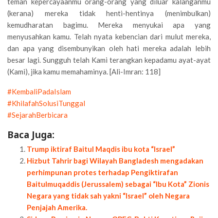
teman kepercayaanmu orang-orang yang diluar kalanganmu
(kerana) mereka tidak henti-hentinya (menimbulkan)
kemudharatan bagimu. Mereka menyukai apa yang
menyusahkan kamu. Telah nyata kebencian dari mulut mereka,
dan apa yang disembunyikan oleh hati mereka adalah lebih
besar lagi. Sungguh telah Kami terangkan kepadamu ayat-ayat
(Kami), jika kamu memahaminya. [Ali-Imran: 118]
#KembaliPadaIslam
#KhilafahSolusiTunggal
#SejarahBerbicara
Baca Juga:
Trump iktiraf Baitul Maqdis ibu kota “Israel”
Hizbut Tahrir bagi Wilayah Bangladesh mengadakan
perhimpunan protes terhadap Pengiktirafan
Baitulmuqaddis (Jerussalem) sebagai “Ibu Kota” Zionis
Negara yang tidak sah yakni “Israel” oleh Negara
Penjajah Amerika.