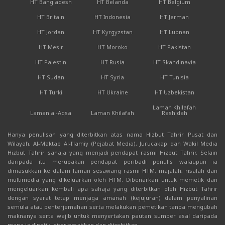
HT Bangladesh
HT Belanda
HT Belgium
HT Britain
HT Indonesia
HT Jerman
HT Jordan
HT Kyrgyzstan
HT Lubnan
HT Mesir
HT Moroko
HT Pakistan
HT Palestin
HT Rusia
HT Skandinavia
HT Sudan
HT Syria
HT Tunisia
HT Turki
HT Ukraine
HT Uzbekistan
Laman Khilafah
Laman al-Aqsa
Laman Khilafah
Rashidah
Hanya penulisan yang diterbitkan atas nama Hizbut Tahrir Pusat dan
Wilayah, Al-Maktab Al-I'lamiy (Pejabat Media), Jurucakap dan Wakil Media
Hizbut Tahrir sahaja yang menjadi pendapat rasmi Hizbut Tahrir. Selain
daripada itu merupakan pendapat peribadi penulis walaupun ia
dimasukkan ke dalam laman sesawang rasmi HTM, majalah, risalah dan
multimedia yang dikeluarkan oleh HTM. Dibenarkan untuk memetik dan
mengeluarkan kembali apa sahaja yang diterbitkan oleh Hizbut Tahrir
dengan syarat tetap menjaga amanah (kejujuran) dalam penyalinan
semula atau penterjemahan serta melakukan pemetikan tanpa mengubah
maknanya serta wajib untuk menyertakan pautan sumber asal daripada
mana ia dipetik, diterjemahkan dan diterbitkan.