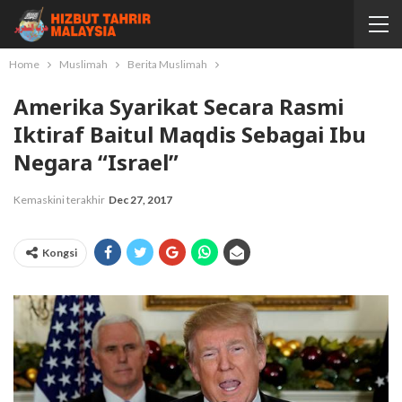
Home
Muslimah
Berita Muslimah
Amerika Syarikat Secara Rasmi
Iktiraf Baitul Maqdis Sebagai Ibu
Negara “Israel”
Kemaskini terakhir
Dec 27, 2017
Kongsi