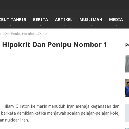
ZBUT TAHRIR
BERITA
ARTIKEL
MUSLIMAH
MEDIA
rit Dan Penipu Nombor 1 Dunia
 Hipokrit Dan Penipu Nombor 1
P
 Hillary Clinton kelmarin menuduh Iran menaja keganasan dan
 berkata demikian ketika menjawab soalan pelajar-pelajar kolej
n nuklear Iran.