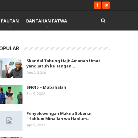
PAUTAN
BANTAHAN FATWA
OPULAR
Skandal Tabung Haji: Amanah Umat
yang Jatuh ke Tangan…
Aug 1, 2026
SN615 – Mubahalah
Sep 9, 2022
Penyelewengan Makna Sebenar
“Hablum Minallah wa Hablum…
Apr 2, 2013