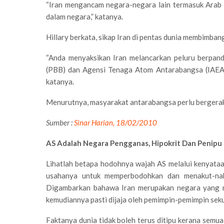
“Iran mengancam negara-negara lain termasuk Arab
dalam negara,” katanya.
Hillary berkata, sikap Iran di pentas dunia membimba
“Anda menyaksikan Iran melancarkan peluru berpan
(PBB) dan Agensi Tenaga Atom Antarabangsa (IAEA)
katanya.
Menurutnya, masyarakat antarabangsa perlu bergerak 
Sumber :
Sinar Harian, 18/02/2010
AS Adalah Negara Pengganas, Hipokrit Dan Penipu
Lihatlah betapa hodohnya wajah AS melalui kenyataa
usahanya untuk memperbodohkan dan menakut-naku
Digambarkan bahawa Iran merupakan negara yang m
kemudiannya pasti dijaja oleh pemimpin-pemimpin seku
Faktanya dunia tidak boleh terus ditipu kerana sem