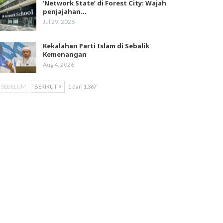
‘Network State’ di Forest City: Wajah
penjajahan…
Jul 29, 2026
Kekalahan Parti Islam di Sebalik
Kemenangan
Aug 4, 2026
SEBELUM
BERIKUT
1 dari 1,367