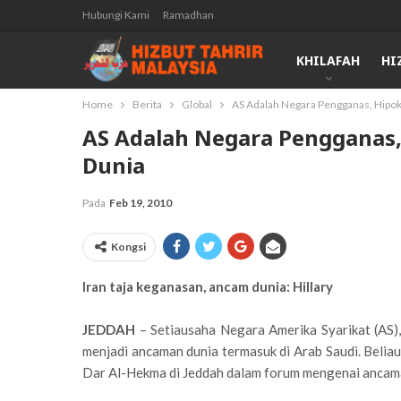
Hubungi Kami
Ramadhan
KHILAFAH
HI
Home
Berita
Global
AS Adalah Negara Pengganas, Hipok
AS Adalah Negara Pengganas,
Dunia
Pada
Feb 19, 2010
Kongsi
Iran taja keganasan, ancam dunia: Hillary
JEDDAH
– Setiausaha Negara Amerika Syarikat (AS),
menjadi ancaman dunia termasuk di Arab Saudi. Beliau
Dar Al-Hekma di Jeddah dalam forum mengenai ancama