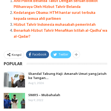
Ahli Politik Belanda Takut Dengan Seruan Boikot
Pilihanraya Oleh Hizbut Tahrir Belanda
Kedatangan Obama: HTM hantar surat terbuka
kepada semua ahli parlimen
Hizbut Tahrir Indonesia muhasabah pemerintah
Benarkah Hizbut Tahrir Menafikan Istilah al-Qadha’ wa
al-Qadar?
Facebook
Twitter
Kongsi
POPULAR
Skandal Tabung Haji: Amanah Umat yang Jatuh
ke Tangan…
Aug 1, 2026
SN615 – Mubahalah
Sep 9, 2022