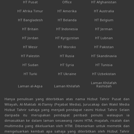
HT Pusat
Office
HT Afghanistan
HT Afrika Timur
HT Amerika
HT Australia
HT Bangladesh
HT Belanda
HT Belgium
HT Britain
HT Indonesia
HT Jerman
HT Jordan
HT Kyrgyzstan
HT Lubnan
HT Mesir
HT Moroko
HT Pakistan
HT Palestin
HT Rusia
HT Skandinavia
HT Sudan
HT Syria
HT Tunisia
HT Turki
HT Ukraine
HT Uzbekistan
Laman Khilafah
Laman al-Aqsa
Laman Khilafah
Rashidah
Hanya penulisan yang diterbitkan atas nama Hizbut Tahrir Pusat dan
Wilayah, Al-Maktab Al-I'lamiy (Pejabat Media), Jurucakap dan Wakil Media
Hizbut Tahrir sahaja yang menjadi pendapat rasmi Hizbut Tahrir. Selain
daripada itu merupakan pendapat peribadi penulis walaupun ia
dimasukkan ke dalam laman sesawang rasmi HTM, majalah, risalah dan
multimedia yang dikeluarkan oleh HTM. Dibenarkan untuk memetik dan
mengeluarkan kembali apa sahaja yang diterbitkan oleh Hizbut Tahrir