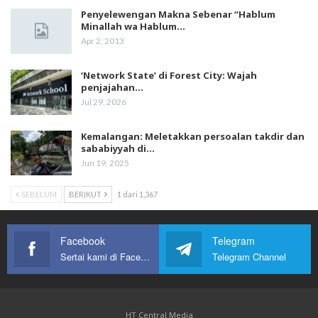
Penyelewengan Makna Sebenar “Hablum
Minallah wa Hablum…
Apr 2, 2013
‘Network State’ di Forest City: Wajah
penjajahan…
Jul 29, 2026
Kemalangan: Meletakkan persoalan takdir dan
sababiyyah di…
Jun 19, 2025
SEBELUM
BERIKUT
1 dari 1,367
Facebook
Telegram
Sertai kami di Facebook
Telegram Channel
HT Central Media