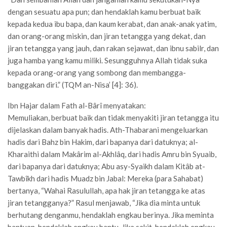
dengan sesuatu apa pun; dan hendaklah kamu berbuat baik
kepada kedua ibu bapa, dan kaum kerabat, dan anak-anak yatim,
dan orang-orang miskin, dan jiran tetangga yang dekat, dan
jiran tetangga yang jauh, dan rakan sejawat, dan ibnu sabilr, dan
juga hamba yang kamu miliki. Sesungguhnya Allah tidak suka
kepada orang-orang yang sombong dan membangga-
banggakan diri.” (TQM an-Nisa’ [4]: 36).
Ibn Hajar dalam Fath al-Bârî menyatakan:
Memuliakan, berbuat baik dan tidak menyakiti jiran tetangga itu
dijelaskan dalam banyak hadis. Ath-Thabarani mengeluarkan
hadis dari Bahz bin Hakim, dari bapanya dari datuknya; al-
Kharaithi dalam Makârim al-Akhlâq, dari hadis Amru bin Syuaib,
dari bapanya dari datuknya; Abu asy-Syaikh dalam Kitâb at-
Tawbîkh dari hadis Muadz bin Jabal: Mereka (para Sahabat)
bertanya, “Wahai Rasulullah, apa hak jiran tetangga ke atas
jiran tetangganya?” Rasul menjawab, “Jika dia minta untuk
berhutang denganmu, hendaklah engkau berinya. Jika meminta