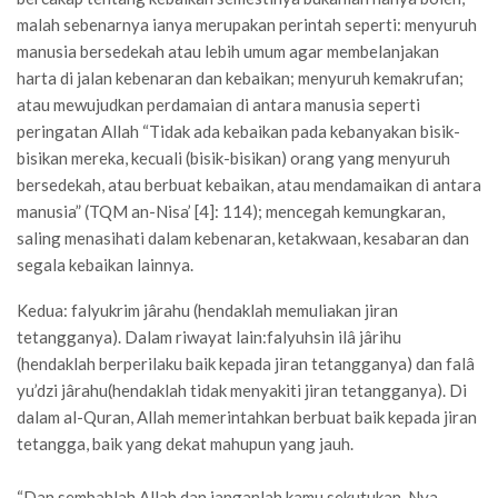
malah sebenarnya ianya merupakan perintah seperti: menyuruh
manusia bersedekah atau lebih umum agar membelanjakan
harta di jalan kebenaran dan kebaikan; menyuruh kemakrufan;
atau mewujudkan perdamaian di antara manusia seperti
peringatan Allah “Tidak ada kebaikan pada kebanyakan bisik-
bisikan mereka, kecuali (bisik-bisikan) orang yang menyuruh
bersedekah, atau berbuat kebaikan, atau mendamaikan di antara
manusia” (TQM an-Nisa’ [4]: 114); mencegah kemungkaran,
saling menasihati dalam kebenaran, ketakwaan, kesabaran dan
segala kebaikan lainnya.
Kedua: falyukrim jârahu (hendaklah memuliakan jiran
tetangganya). Dalam riwayat lain:falyuhsin ilâ jârihu
(hendaklah berperilaku baik kepada jiran tetangganya) dan falâ
yu’dzi jârahu(hendaklah tidak menyakiti jiran tetangganya). Di
dalam al-Quran, Allah memerintahkan berbuat baik kepada jiran
tetangga, baik yang dekat mahupun yang jauh.
“Dan sembahlah Allah dan janganlah kamu sekutukan-Nya