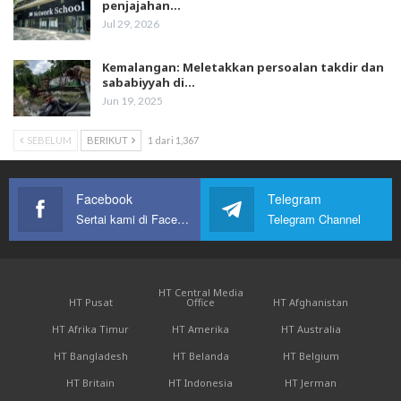
penjajahan…
Jul 29, 2026
Kemalangan: Meletakkan persoalan takdir dan
sababiyyah di…
Jun 19, 2025
SEBELUM
BERIKUT
1 dari 1,367
Facebook
Telegram
Sertai kami di Facebook
Telegram Channel
HT Central Media
HT Pusat
Office
HT Afghanistan
HT Afrika Timur
HT Amerika
HT Australia
HT Bangladesh
HT Belanda
HT Belgium
HT Britain
HT Indonesia
HT Jerman