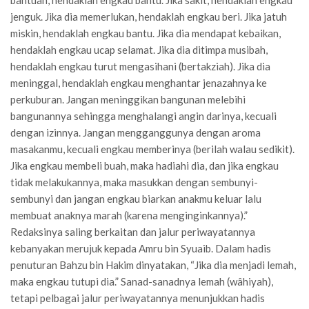
bantuan, hendaklah engkau bantu. Jika sakit, hendaklah engkau
jenguk. Jika dia memerlukan, hendaklah engkau beri. Jika jatuh
miskin, hendaklah engkau bantu. Jika dia mendapat kebaikan,
hendaklah engkau ucap selamat. Jika dia ditimpa musibah,
hendaklah engkau turut mengasihani (bertakziah). Jika dia
meninggal, hendaklah engkau menghantar jenazahnya ke
perkuburan. Jangan meninggikan bangunan melebihi
bangunannya sehingga menghalangi angin darinya, kecuali
dengan izinnya. Jangan mengganggunya dengan aroma
masakanmu, kecuali engkau memberinya (berilah walau sedikit).
Jika engkau membeli buah, maka hadiahi dia, dan jika engkau
tidak melakukannya, maka masukkan dengan sembunyi-
sembunyi dan jangan engkau biarkan anakmu keluar lalu
membuat anaknya marah (karena menginginkannya).”
Redaksinya saling berkaitan dan jalur periwayatannya
kebanyakan merujuk kepada Amru bin Syuaib. Dalam hadis
penuturan Bahzu bin Hakim dinyatakan, “Jika dia menjadi lemah,
maka engkau tutupi dia.” Sanad-sanadnya lemah (wâhiyah),
tetapi pelbagai jalur periwayatannya menunjukkan hadis