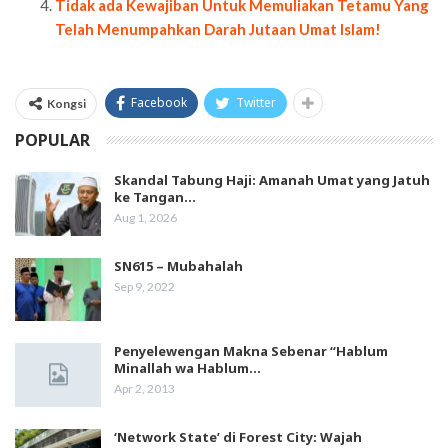
Tidak ada Kewajiban Untuk Memuliakan Tetamu Yang
Telah Menumpahkan Darah Jutaan Umat Islam!
Facebook
Twitter
Kongsi
POPULAR
Skandal Tabung Haji: Amanah Umat yang Jatuh
ke Tangan…
Aug 1, 2026
SN615 – Mubahalah
Sep 9, 2022
Penyelewengan Makna Sebenar “Hablum
Minallah wa Hablum…
Apr 2, 2013
‘Network State’ di Forest City: Wajah