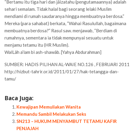
“Bertamu itu tiga hari dan jâizatahu (pengutamaannya) adalah
sehari semalam. Tidak halal bagi seorang lelaki Muslim
mendiami di rumah saudaranya hingga membuatnya berdosa.”
Mereka (para sahabat) berkata, “Wahai Rasulullah, bagaimana
membuatnya berdosa?” Rasul saw. menjawab, “Berdiam di
rumahnya, sementara ia tidak mempunyai sesuatu untuk
menjamu tetamu itu (HR Muslim).
WalLâh a’lam bi ash-shawâb. [Yahya Abdurahman]
SUMBER: HADIS PILIHAN AL-WAIE NO.126 , FEBRUARI 2011
http://hizbut-tahrir.or.id/2011/01/27/hak-tetangga-dan-
tamu/
Baca Juga:
Kewajipan Memuliakan Wanita
Memandu Sambil Melakukan Seks
SN213 – HUKUM MENYAMBUT TETAMU KAFIR
PENJAJAH