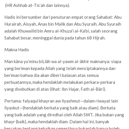
(HR Ashhab at-Tis’ah dan lainnya).
Hadis ini bersumber dari penuturan empat orang Sahabat: Abu
Hurairah, Aisyah, Anas bin Malik dan Abu Syuraih. Abu Syuraih
adalah Khuwailid bin Amru al-Khuza’i al-Ka’bi, salah seorang
Sahabat besar, meninggal dunia pada tahun 68 Hijrah.
Makna Hadis
Man kâna yu’minu biLlâh wa al-yawm al-âkhir maknanya: siapa
yang beriman kepada Allah yang telah menciptakannya dan
beriman bahwa dia akan diberi balasan atas semua
perbuatannya, maka hendaklah melakukan perkara-perkara
yang disebutkan di atas (lihat: Ibn Hajar, Fath al-Bârî).
Pertama: falyaqul khayran aw liyashmut—dalam riwayat lain
liyaskut—(hendaklah berkata yang baik atau diam). Berkata
yang baik adalah yang diredhai oleh Allah SWT. Jika bukan yang
khayr (baik), maka hendaklah diam. Dalam hal ini, banyak
bercakap tentang kebaikan semestinya bukanlah hanya boleh,