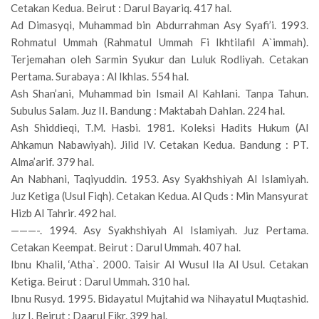
Cetakan Kedua. Beirut : Darul Bayariq. 417 hal.
Ad Dimasyqi, Muhammad bin Abdurrahman Asy Syafi’i. 1993.
Rohmatul Ummah (Rahmatul Ummah Fi Ikhtilafil A`immah).
Terjemahan oleh Sarmin Syukur dan Luluk Rodliyah. Cetakan
Pertama. Surabaya : Al Ikhlas. 554 hal.
Ash Shan’ani, Muhammad bin Ismail Al Kahlani. Tanpa Tahun.
Subulus Salam. Juz II. Bandung : Maktabah Dahlan. 224 hal.
Ash Shiddieqi, T.M. Hasbi. 1981. Koleksi Hadits Hukum (Al
Ahkamun Nabawiyah). Jilid IV. Cetakan Kedua. Bandung : PT.
Alma’arif. 379 hal.
An Nabhani, Taqiyuddin. 1953. Asy Syakhshiyah Al Islamiyah.
Juz Ketiga (Usul Fiqh). Cetakan Kedua. Al Quds : Min Mansyurat
Hizb Al Tahrir. 492 hal.
———-. 1994. Asy Syakhshiyah Al Islamiyah. Juz Pertama.
Cetakan Keempat. Beirut : Darul Ummah. 407 hal.
Ibnu Khalil, ‘Atha`. 2000. Taisir Al Wusul Ila Al Usul. Cetakan
Ketiga. Beirut : Darul Ummah. 310 hal.
Ibnu Rusyd. 1995. Bidayatul Mujtahid wa Nihayatul Muqtashid.
Juz I. Beirut : Daarul Fikr. 399 hal.