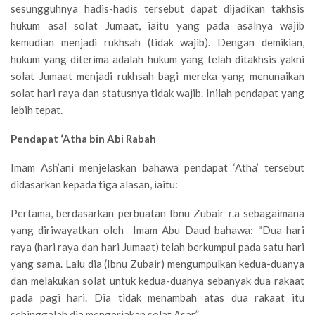
sesungguhnya hadis-hadis tersebut dapat dijadikan takhsis
hukum asal solat Jumaat, iaitu yang pada asalnya wajib
kemudian menjadi rukhsah (tidak wajib). Dengan demikian,
hukum yang diterima adalah hukum yang telah ditakhsis yakni
solat Jumaat menjadi rukhsah bagi mereka yang menunaikan
solat hari raya dan statusnya tidak wajib. Inilah pendapat yang
lebih tepat.
Pendapat ‘Atha bin Abi Rabah
Imam Ash’ani menjelaskan bahawa pendapat ‘Atha’ tersebut
didasarkan kepada tiga alasan, iaitu:
Pertama, berdasarkan perbuatan Ibnu Zubair r.a sebagaimana
yang diriwayatkan oleh Imam Abu Daud bahawa: “Dua hari
raya (hari raya dan hari Jumaat) telah berkumpul pada satu hari
yang sama. Lalu dia (Ibnu Zubair) mengumpulkan kedua-duanya
dan melakukan solat untuk kedua-duanya sebanyak dua rakaat
pada pagi hari. Dia tidak menambah atas dua rakaat itu
sehinggalah dia mengerjakan solat Asar”.