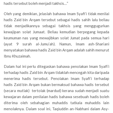
hadis tersebut boleh menjadi takhsis…”
Oleh yang demikian, jelaslah bahawa Imam Syafi’i tidak menilai
hadis Zaid bin Arqam tersebut sebagai hadis sahih lalu beliau
tidak menjadikannya sebagai takhsis yang menggugurkan
kewajipan solat Jumaat. Beliau kemudian berpegang kepada
keumuman nas yang mewajibkan solat Jumat pada semua hari
(ayat 9 surah al-Jumu’ah). Namun, Imam ash-Shan’ani
menyatakan bahawa hadis Zaid bin Arqam adalah sahih menurut
Ibnu Khuzaimah.
Dalam hal ini perlu ditegaskan bahawa penolakan Imam Syafi’i
terhadap hadis Zaid bin Arqam tidaklah mencegah kita daripada
menerima hadis tersebut. Penolakan Imam Syafi’i terhadap
hadis Zaid bin Arqam bukan bermaksud bahawa hadis tersebut
(secara mutlak) tertolak (mardud) kerana sudah menjadi suatu
kewajaran dalam penilaian hadis bahawa sesebuah hadis boleh
diterima oleh sebahagian muhaddis tatkala muhaddis lain
menolaknya. Dalam soal ini, Taqiuddin an-Nabhani dalam Asy-