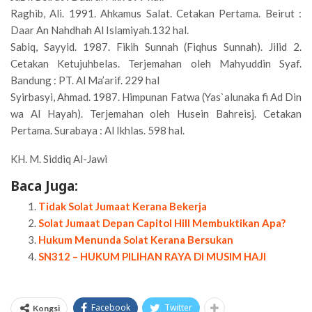
Raghib, Ali. 1991. Ahkamus Salat. Cetakan Pertama. Beirut :
Daar An Nahdhah Al Islamiyah.132 hal.
Sabiq, Sayyid. 1987. Fikih Sunnah (Fiqhus Sunnah). Jilid 2.
Cetakan Ketujuhbelas. Terjemahan oleh Mahyuddin Syaf.
Bandung : PT. Al Ma’arif. 229 hal
Syirbasyi, Ahmad. 1987. Himpunan Fatwa (Yas`alunaka fi Ad Din
wa Al Hayah). Terjemahan oleh Husein Bahreisj. Cetakan
Pertama. Surabaya : Al Ikhlas. 598 hal.
KH. M. Siddiq Al-Jawi
Baca Juga:
Tidak Solat Jumaat Kerana Bekerja
Solat Jumaat Depan Capitol Hill Membuktikan Apa?
Hukum Menunda Solat Kerana Bersukan
SN312 – HUKUM PILIHAN RAYA DI MUSIM HAJI
Facebook
Twitter
Kongsi