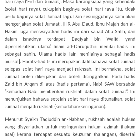
hari raya (‘Eid dan Jumaat). Maka barangsiapa yang kehendaki
(solat hari raya), cukuplah baginya solat hari raya itu, tidak
perlu baginya solat Jumaat lagi. Dan sesungguhnya kami akan
mengerjakan solat Jumaat”. [HR Abu Daud, Ibnu Majah dan al-
Hakim juga meriwayatkan hadis ini dari sanad Abu Salih, dan
dalam isnadnya terdapat Baqiyah bin Walid, yand
diperselisihkan ulama’. Imam ad-Daruquthni menilai hadis ini
sebagai sahih. Ulama hadis lain menilainya sebagai hadis
mursal]. Hadits-hadits ini merupakan dalil bahawa solat Jumaat
selepas solat hari raya menjadi rukhsah. Ini bermakna, solat
Jumaat boleh dikerjakan dan boleh ditinggalkan. Pada hadis
Zaid bin Arqam di atas (hadis pertama), Nabi SAW bersabda
“kemudian Nabi memberikan rukhsah dalam solat Jumaat”. Ini
menunjukkan bahawa setelah solat hari raya ditunaikan, solat
Jumaat menjadi rukhsah (kemudahan/keringanan).
Menurut Syeikh Taqiuddin an-Nabhani, rukhsah adalah hukum
yang disyariatkan untuk meringankan hukum azimah (hukum
asal) kerana terdapat sesuatu keuzuran (halangan), disertai