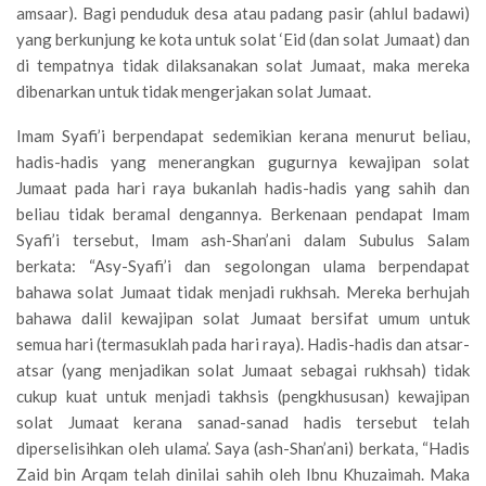
amsaar). Bagi penduduk desa atau padang pasir (ahlul badawi)
yang berkunjung ke kota untuk solat ‘Eid (dan solat Jumaat) dan
di tempatnya tidak dilaksanakan solat Jumaat, maka mereka
dibenarkan untuk tidak mengerjakan solat Jumaat.
Imam Syafi’i berpendapat sedemikian kerana menurut beliau,
hadis-hadis yang menerangkan gugurnya kewajipan solat
Jumaat pada hari raya bukanlah hadis-hadis yang sahih dan
beliau tidak beramal dengannya. Berkenaan pendapat Imam
Syafi’i tersebut, Imam ash-Shan’ani dalam Subulus Salam
berkata: “Asy-Syafi’i dan segolongan ulama berpendapat
bahawa solat Jumaat tidak menjadi rukhsah. Mereka berhujah
bahawa dalil kewajipan solat Jumaat bersifat umum untuk
semua hari (termasuklah pada hari raya). Hadis-hadis dan atsar-
atsar (yang menjadikan solat Jumaat sebagai rukhsah) tidak
cukup kuat untuk menjadi takhsis (pengkhususan) kewajipan
solat Jumaat kerana sanad-sanad hadis tersebut telah
diperselisihkan oleh ulama’. Saya (ash-Shan’ani) berkata, “Hadis
Zaid bin Arqam telah dinilai sahih oleh Ibnu Khuzaimah. Maka