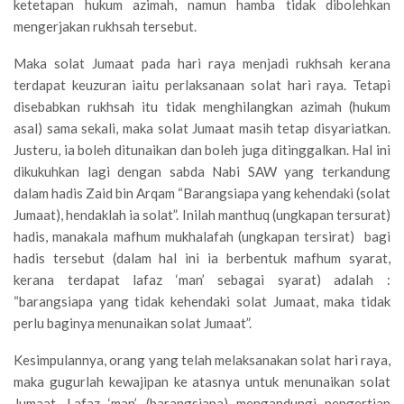
ketetapan hukum azimah, namun hamba tidak dibolehkan
mengerjakan rukhsah tersebut.
Maka solat Jumaat pada hari raya menjadi rukhsah kerana
terdapat keuzuran iaitu perlaksanaan solat hari raya. Tetapi
disebabkan rukhsah itu tidak menghilangkan azimah (hukum
asal) sama sekali, maka solat Jumaat masih tetap disyariatkan.
Justeru, ia boleh ditunaikan dan boleh juga ditinggalkan. Hal ini
dikukuhkan lagi dengan sabda Nabi SAW yang terkandung
dalam hadis Zaid bin Arqam “Barangsiapa yang kehendaki (solat
Jumaat), hendaklah ia solat”. Inilah manthuq (ungkapan tersurat)
hadis, manakala mafhum mukhalafah (ungkapan tersirat) bagi
hadis tersebut (dalam hal ini ia berbentuk mafhum syarat,
kerana terdapat lafaz ‘man’ sebagai syarat) adalah :
“barangsiapa yang tidak kehendaki solat Jumaat, maka tidak
perlu baginya menunaikan solat Jumaat”.
Kesimpulannya, orang yang telah melaksanakan solat hari raya,
maka gugurlah kewajipan ke atasnya untuk menunaikan solat
Jumaat. Lafaz ‘man’ (barangsiapa) mengandungi pengertian