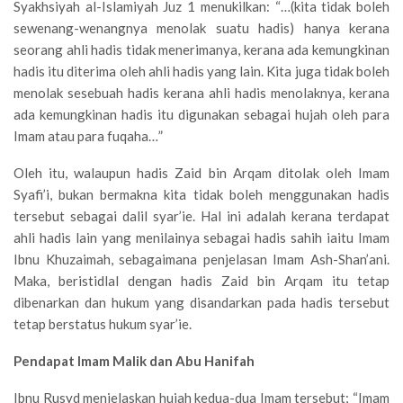
Syakhsiyah al-Islamiyah Juz 1 menukilkan: “…(kita tidak boleh
sewenang-wenangnya menolak suatu hadis) hanya kerana
seorang ahli hadis tidak menerimanya, kerana ada kemungkinan
hadis itu diterima oleh ahli hadis yang lain. Kita juga tidak boleh
menolak sesebuah hadis kerana ahli hadis menolaknya, kerana
ada kemungkinan hadis itu digunakan sebagai hujah oleh para
Imam atau para fuqaha…”
Oleh itu, walaupun hadis Zaid bin Arqam ditolak oleh Imam
Syafi’i, bukan bermakna kita tidak boleh menggunakan hadis
tersebut sebagai dalil syar’ie. Hal ini adalah kerana terdapat
ahli hadis lain yang menilainya sebagai hadis sahih iaitu Imam
Ibnu Khuzaimah, sebagaimana penjelasan Imam Ash-Shan’ani.
Maka, beristidlal dengan hadis Zaid bin Arqam itu tetap
dibenarkan dan hukum yang disandarkan pada hadis tersebut
tetap berstatus hukum syar’ie.
Pendapat Imam Malik dan Abu Hanifah
Ibnu Rusyd menjelaskan hujah kedua-dua Imam tersebut; “Imam