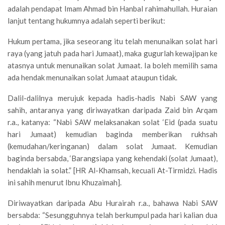
adalah pendapat Imam Ahmad bin Hanbal rahimahullah. Huraian
lanjut tentang hukumnya adalah seperti berikut:
Hukum pertama, jika seseorang itu telah menunaikan solat hari
raya (yang jatuh pada hari Jumaat), maka gugurlah kewajipan ke
atasnya untuk menunaikan solat Jumaat. Ia boleh memilih sama
ada hendak menunaikan solat Jumaat ataupun tidak.
Dalil-dalilnya merujuk kepada hadis-hadis Nabi SAW yang
sahih, antaranya yang diriwayatkan daripada Zaid bin Arqam
r.a., katanya: “Nabi SAW melaksanakan solat ‘Eid (pada suatu
hari Jumaat) kemudian baginda memberikan rukhsah
(kemudahan/keringanan) dalam solat Jumaat. Kemudian
baginda bersabda, ‘Barangsiapa yang kehendaki (solat Jumaat),
hendaklah ia solat.” [HR Al-Khamsah, kecuali At-Tirmidzi. Hadis
ini sahih menurut Ibnu Khuzaimah].
Diriwayatkan daripada Abu Hurairah r.a., bahawa Nabi SAW
bersabda: “Sesungguhnya telah berkumpul pada hari kalian dua