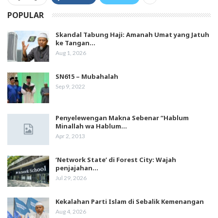
POPULAR
Skandal Tabung Haji: Amanah Umat yang Jatuh
ke Tangan…
Aug 1, 2026
SN615 – Mubahalah
Sep 9, 2022
Penyelewengan Makna Sebenar “Hablum
Minallah wa Hablum…
Apr 2, 2013
‘Network State’ di Forest City: Wajah
penjajahan…
Jul 29, 2026
Kekalahan Parti Islam di Sebalik Kemenangan
Aug 4, 2026