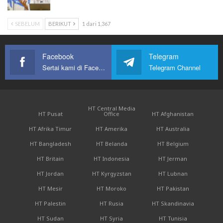
SEBELUM
BERIKUT
1 dari 1,367
Facebook
Telegram
Sertai kami di Facebook
Telegram Channel
HT Central Media
HT Pusat
Office
HT Afghanistan
HT Afrika Timur
HT Amerika
HT Australia
HT Bangladesh
HT Belanda
HT Belgium
HT Britain
HT Indonesia
HT Jerman
HT Jordan
HT Kyrgyzstan
HT Lubnan
HT Mesir
HT Moroko
HT Pakistan
HT Palestin
HT Rusia
HT Skandinavia
HT Sudan
HT Syria
HT Tunisia