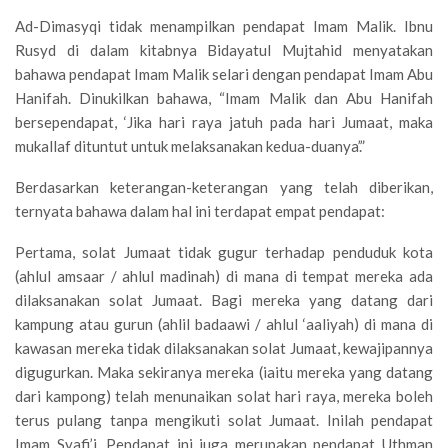
Ad-Dimasyqi tidak menampilkan pendapat Imam Malik. Ibnu
Rusyd di dalam kitabnya Bidayatul Mujtahid menyatakan
bahawa pendapat Imam Malik selari dengan pendapat Imam Abu
Hanifah. Dinukilkan bahawa, “Imam Malik dan Abu Hanifah
bersependapat, ‘Jika hari raya jatuh pada hari Jumaat, maka
mukallaf dituntut untuk melaksanakan kedua-duanya’.”
Berdasarkan keterangan-keterangan yang telah diberikan,
ternyata bahawa dalam hal ini terdapat empat pendapat:
Pertama, solat Jumaat tidak gugur terhadap penduduk kota
(ahlul amsaar / ahlul madinah) di mana di tempat mereka ada
dilaksanakan solat Jumaat. Bagi mereka yang datang dari
kampung atau gurun (ahlil badaawi / ahlul ‘aaliyah) di mana di
kawasan mereka tidak dilaksanakan solat Jumaat, kewajipannya
digugurkan. Maka sekiranya mereka (iaitu mereka yang datang
dari kampong) telah menunaikan solat hari raya, mereka boleh
terus pulang tanpa mengikuti solat Jumaat. Inilah pendapat
Imam Syafi’i. Pendapat ini juga merupakan pendapat Uthman