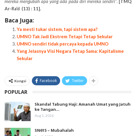
mereka mengubah apa yang ada pada diri mereka sendiri”
.
[TMQ
Ar-Ra’d (13) : 11].
Baca Juga:
Ya mesti tukar sistem, tapi sistem apa?
UMNO Tak Jadi Ekstrem Tetapi Tetap Sekular
UMNO sendiri tidak percaya kepada UMNO
Yang Jelasnya Visi Negara Tetap Sama: Kapitalisme
Sekular
Facebook
Twitter
Kongsi
POPULAR
Skandal Tabung Haji: Amanah Umat yang Jatuh
ke Tangan…
Aug 1, 2026
SN615 – Mubahalah