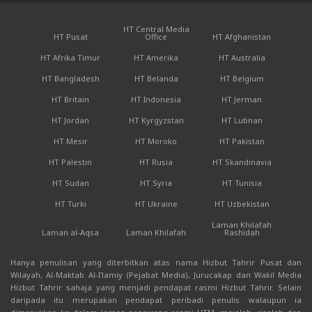
HT Central Media
HT Pusat
Office
HT Afghanistan
HT Afrika Timur
HT Amerika
HT Australia
HT Bangladesh
HT Belanda
HT Belgium
HT Britain
HT Indonesia
HT Jerman
HT Jordan
HT Kyrgyzstan
HT Lubnan
HT Mesir
HT Moroko
HT Pakistan
HT Palestin
HT Rusia
HT Skandinavia
HT Sudan
HT Syria
HT Tunisia
HT Turki
HT Ukraine
HT Uzbekistan
Laman Khilafah
Laman al-Aqsa
Laman Khilafah
Rashidah
Hanya penulisan yang diterbitkan atas nama Hizbut Tahrir Pusat dan
Wilayah, Al-Maktab Al-I'lamiy (Pejabat Media), Jurucakap dan Wakil Media
Hizbut Tahrir sahaja yang menjadi pendapat rasmi Hizbut Tahrir. Selain
daripada itu merupakan pendapat peribadi penulis walaupun ia