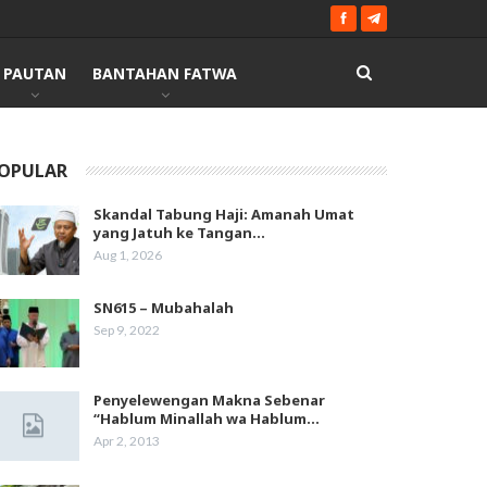
PAUTAN
BANTAHAN FATWA
OPULAR
Skandal Tabung Haji: Amanah Umat
yang Jatuh ke Tangan…
Aug 1, 2026
SN615 – Mubahalah
Sep 9, 2022
Penyelewengan Makna Sebenar
“Hablum Minallah wa Hablum…
Apr 2, 2013