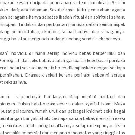
rupakan kesan daripada penerapan sistem demokrasi. Sistem
skan daripada fahaman Sekularisme, iaitu pemisahan agama
pan beragama hanya sebatas ibadah ritual dan spiritual sahaja.
idupan. Tindakan dan perbuatan manusia dalam semua aspek
idang pemerintahan, ekonomi, sosial budaya dan sebagainya.
menggubal atau mengubah undang-undang sendiri sebebasnya.
an) individu, di mana setiap individu bebas berperilaku dan
Pornografi dan seks bebas adalah gambaran kebebasan perilaku
eral, naluri seksual manusia boleh dilampiaskan dengan sesiapa
pernikahan. Dramatik sekali kerana perilaku sebegini serupa
t seksualnya.
ijamin sepenuhnya. Pandangan hidup menilai manfaat dan
hidupan. Bukan halal-haram seperti dalam syariat Islam. Maka
-pusat pelacuran, rumah urut dan pelbagai khidmat seks bagai
euntungan banyak pihak. Sesiapa sahaja bebas mencari rezeki
 demokrasi telah meng’halal’kannya selagi mempunyai lesen
ual semakin komersial dan menjana pendapatan yang tinggi atas