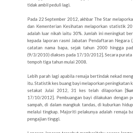
tidak ambil peduli lagi.
Pada 22 September 2012, akhbar The Star melaporkan 
dan Kementerian Kesihatan melaporkan statistik 20
adalah luar nikah iaitu 30%. Jumlah ini meningkat 
kepada laporan rasmi Jabatan Pendaftaran Negara (JP
catatan nama bapa, sejak tahun 2000 hingga pada
(9/3/2010) diakses pada 17/10/2012]. Secara purata 6 
tempoh tiga tahun mulai 2008.
Lebih parah lagi apabila remaja bertindak nekad m
itu. Statistik kes buang bayi melaporkan peningkatan k
setakat Julai 2012, 31 kes telah dilaporkan [
Su
17/10/2012]. Pembuangan bayi dilakukan dengan pe
sampah, di dalam mangkuk tandas, di kuburkan hidu
melalui tingkap. Majoriti pelakunya adalah remaja b
pengajian tinggi.