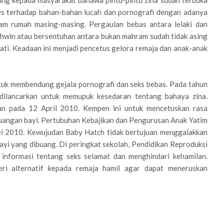
ung kepada masyarakat bahawa pintu-pintu zina sudah terbuka
es terhadap bahan-bahan lucah dan pornografi dengan adanya
am rumah masing-masing. Pergaulan bebas antara lelaki dan
ahwin atau bersentuhan antara bukan mahram sudah tidak asing
ati. Keadaan ini menjadi pencetus gelora remaja dan anak-anak
ntuk membendung gejala pornografi dan seks bebas. Pada tahun
dilancarkan untuk memupuk kesedaran tentang bahaya zina.
rkan pada 12 April 2010. Kempen ini untuk mencetuskan rasa
uangan bayi. Pertubuhan Kebajikan dan Pengurusan Anak Yatim
 2010. Kewujudan Baby Hatch tidak bertujuan menggalakkan
ayi yang dibuang. Di peringkat sekolah, Pendidikan Reproduksi
informasi tentang seks selamat dan menghindari kehamilan.
ri alternatif kepada remaja hamil agar dapat meneruskan