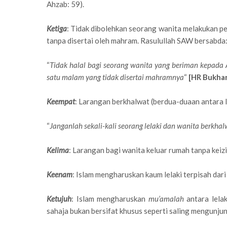
Ahzab: 59).
Ketiga
: Tidak dibolehkan seorang wanita melakukan pe
tanpa disertai oleh mahram. Rasulullah SAW bersabda
“
Tidak halal bagi seorang wanita yang beriman kepada A
satu malam yang tidak disertai mahramnya
“
[HR Bukhari
Keempat
: Larangan berkhalwat (berdua-duaan antara 
“
Janganlah sekali-kali seorang lelaki dan wanita berkhal
Kelima
: Larangan bagi wanita keluar rumah tanpa keiz
Keenam
: Islam mengharuskan kaum lelaki terpisah dari
Ketujuh
: Islam mengharuskan
mu’amalah
antara lela
sahaja bukan bersifat khusus seperti saling mengunjung