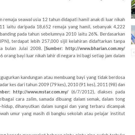
remaja seawal usia 12 tahun didapati hamil anak di luar nikah
11 iaitu daripada 18,652 remaja yang hamil, sebanyak 4,222
berbanding pada tahun sebelumnya 2010 iaitu 26%. Berdasarkan
N), terdapat lebih 257,000 sijil kelahiran didaftarkan tanpa
 bulan Julai 2008. [
Sumber: http://www.bharian.com.my/
orang bayi luar nikah lahir di negara ini bagi setiap jam dalam
enggugurkan kandungan atau membuang bayi yang tidak berdosa
adar kes dari tahun 2009 (79 kes), 2010 (91 kes), 2011 (98) dan
mber: http://www.mstar.com.my/
(6/7/2012), diakses pada
lbagai cara zalim, samada dibuang dalam semak, dalam tong
p-hidup, dihanyutkan dalam sungai dan yang terbaru dicampak
awah umur yang masih di bangku sekolah atau pelajar institut