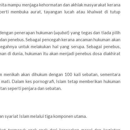
anita mampu menjaga kehormatan dan akhlak masyarakat kerana
erti membuka aurat, tayangan lucah atau khalwat di tutup
i dengan penerapan hukuman (
uqubat
) yang tegas dan tiada pilih
h dan penebus. Sebagai pencegah kerana ancaman hukuman akan
egahnya untuk melakukan hal yang serupa. Sebagai penebus,
uman di dunia, hukuman itu akan menjadi penebus dosa diakhirat
m menikah akan dihukum dengan 100 kali sebatan, sementara
 mati. Dalam kes pornografi, Islam tetap memberikan hukuman
an seperti penjara dan sebatan.
an syariat Islam melalui tiga komponen utama.