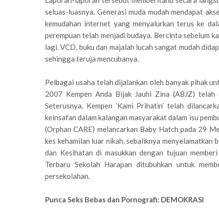
Laporan-laporan tersebut memberitahu secara langs
seluas-luasnya. Generasi muda mudah mendapat aks
kemudahan internet yang menyalurkan terus ke dal
perempuan telah menjadi budaya. Bercinta sebelum k
lagi. VCD, buku dan majalah lucah sangat mudah didap
sehingga teruja mencubanya.
Pelbagai usaha telah dijalankan oleh banyak pihak u
2007 Kempen Anda Bijak Jauhi Zina (ABJZ) telah 
Seterusnya, Kempen ‘Kami Prihatin’ telah dilanca
keinsafan dalam kalangan masyarakat dalam isu pemb
(Orphan CARE) melancarkan Baby Hatch pada 29 Mei
kes kehamilan luar nikah, sebaliknya menyelamatkan b
dan Kesihatan di masukkan dengan tujuan memberi 
Terbaru Sekolah Harapan ditubuhkan untuk membe
persekolahan.
Punca Seks Bebas dan Pornografi: DEMOKRASI