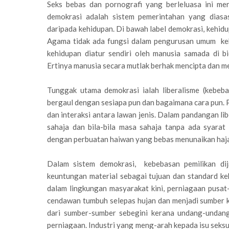
Seks bebas dan pornografi yang berleluasa ini me
demokrasi adalah sistem pemerintahan yang diasa
daripada kehidupan. Di bawah label demokrasi, kehidu
Agama tidak ada fungsi dalam pengurusan umum keh
kehidupan diatur sendiri oleh manusia samada di b
Ertinya manusia secara mutlak berhak mencipta dan 
Tunggak utama demokrasi ialah liberalisme (kebebas
bergaul dengan sesiapa pun dan bagaimana cara pun. 
dan interaksi antara lawan jenis. Dalam pandangan lib
sahaja dan bila-bila masa sahaja tanpa ada syarat 
dengan perbuatan haiwan yang bebas menunaikan haja
Dalam sistem demokrasi, kebebasan pemilikan d
keuntungan material sebagai tujuan dan standard ke
dalam lingkungan masyarakat kini, perniagaan pusat
cendawan tumbuh selepas hujan dan menjadi sumber k
dari sumber-sumber sebegini kerana undang-undang
perniagaan. Industri yang meng-arah kepada isu seks