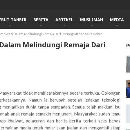
ZBUT TAHRIR
BERITA
ARTIKEL
MUSLIMAH
MEDIA
mokrasi Dalam Melindungi Remaja Dari Pornografi dan Seks Bebas
Dalam Melindungi Remaja Dari
P
. Masyarakat tidak membicarakannya secara terbuka. Golongan
rkatakannya. Namun ia berubah setelah ledakan teknologi
ng menjadikan dunia tanpa sempadan. Semua telah maklum, isu
l anak-anak remaja semakin menjunam. Masyarakat sudah jemu
ap khalwat, pelacuran dan berita-berita terkait seks bebas
ermainan media untuk melariskan jualan dan mengambil sikap