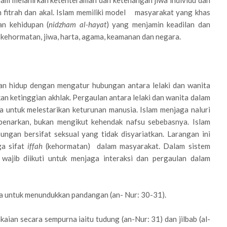
slam melahirkan ketenteraman dan ketenangan jiwa individu dan
 fitrah dan akal. Islam memiliki model masyarakat yang khas
an kehidupan (
nidzham al-hayat
) yang menjamin keadilan dan
 kehormatan, jiwa, harta, agama, keamanan dan negara.
an hidup dengan mengatur hubungan antara lelaki dan wanita
n ketinggian akhlak. Pergaulan antara lelaki dan wanita dalam
 untuk melestarikan keturunan manusia. Islam menjaga naluri
ibenarkan, bukan mengikut kehendak nafsu sebebasnya. Islam
ngan bersifat seksual yang tidak disyariatkan. Larangan ini
ga sifat
iffah
(kehormatan) dalam masyarakat. Dalam sistem
wajib diikuti untuk menjaga interaksi dan pergaulan dalam
ta untuk menundukkan pandangan (an- Nur: 30-31).
aian secara sempurna iaitu tudung (an-Nur: 31) dan jilbab (al-