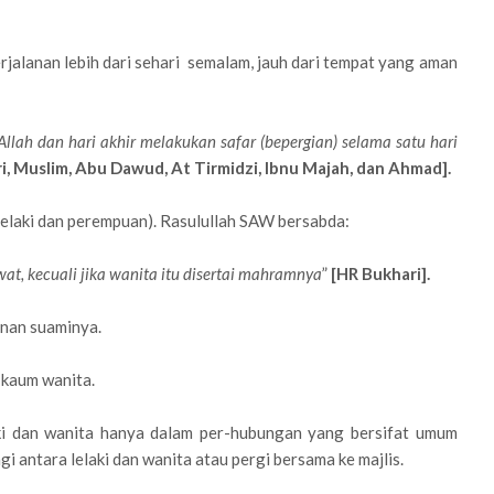
rjalanan lebih dari sehari semalam, jauh dari tempat yang aman
:
llah dan hari akhir melakukan safar (bepergian) selama satu hari
, Muslim, Abu Dawud, At Tirmidzi, Ibnu Majah, dan Ahmad].
lelaki dan perempuan). Rasulullah SAW bersabda:
wat, kecuali jika wanita itu disertai mahramnya
”
[HR Bukhari].
inan suaminya.
 kaum wanita.
ki dan wanita hanya dalam per-hubungan yang bersifat umum
i antara lelaki dan wanita atau pergi bersama ke majlis.