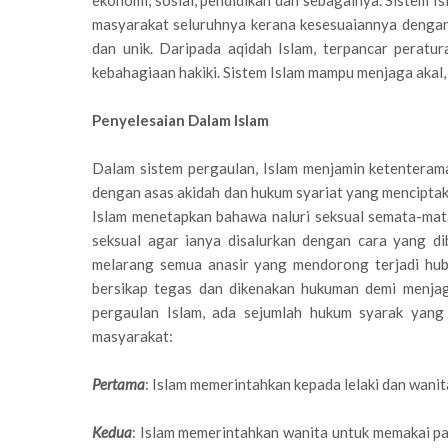
ekonomi, sosial, pendidikan dan sebagainya. Sistem I
masyarakat seluruhnya kerana kesesuaiannya dengan
dan unik. Daripada aqidah Islam, terpancar peratur
kebahagiaan hakiki. Sistem Islam mampu menjaga akal,
Penyelesaian Dalam Islam
Dalam sistem pergaulan, Islam menjamin ketenteram
dengan asas akidah dan hukum syariat yang menciptaka
Islam menetapkan bahawa naluri seksual semata-mata
seksual agar ianya disalurkan dengan cara yang d
melarang semua anasir yang mendorong terjadi hubu
bersikap tegas dan dikenakan hukuman demi menja
pergaulan Islam, ada sejumlah hukum syarak yang 
masyarakat:
Pertama
: Islam memerintahkan kepada lelaki dan wani
Kedua
: Islam memerintahkan wanita untuk memakai pak