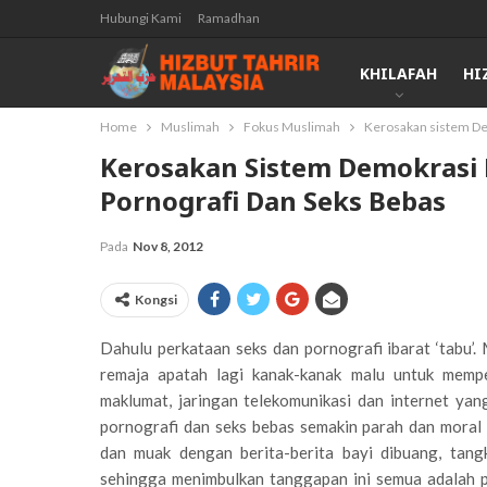
Hubungi Kami
Ramadhan
KHILAFAH
HI
Home
Muslimah
Fokus Muslimah
Kerosakan sistem De
Kerosakan Sistem Demokrasi 
Pornografi Dan Seks Bebas
Pada
Nov 8, 2012
Kongsi
Dahulu perkataan seks dan pornografi ibarat ‘tabu’
remaja apatah lagi kanak-kanak malu untuk mempe
maklumat, jaringan telekomunikasi dan internet ya
pornografi dan seks bebas semakin parah dan mora
dan muak dengan berita-berita bayi dibuang, tangk
sehingga menimbulkan tanggapan ini semua adalah p