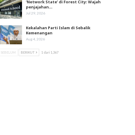
‘Network State’ di Forest City: Wajah
penjajahan…
Jul 29, 2026
Kekalahan Parti Islam di Sebalik
Kemenangan
Aug 4, 2026
SEBELUM
BERIKUT
1 dari 1,367