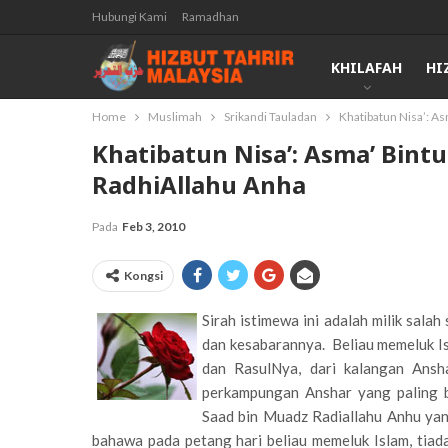
Hubungi Kami
Ramadhan
KHILAFAH
HI
Home
Muslimah
Srikandi Tauladan
Khatibatun Nisa’: As
Khatibatun Nisa’: Asma’ Bintu
RadhiAllahu Anha
Pada
Feb 3, 2010
Kongsi
Sirah istimewa ini adalah milik sala
dan kesabarannya. Beliau memeluk Is
dan RasulNya, dari kalangan Ansh
perkampungan Anshar yang paling b
Saad bin Muadz Radiallahu Anhu ya
bahawa pada petang hari beliau memeluk Islam, tiad