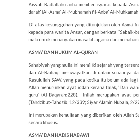
Aisyah Radiallahu anha member isyarat kepada Asma
darah’ (Al-Asma’ Al-Mubhamah fil-Anba’ Al-Muhkamah, 
Di atas kesungguhan yang ditunjukkan oleh Asma’ i
kepada para wanita Ansar, dengan berkata, “Sebaik-ba
malu untuk menanyakan masalah agama dan memaham
ASMA’ DAN HUKUM AL-QURAN
Sahabiyah yang mulia ini memiliki sejarah yang tersend
dan Al-Baihaqi meriwayatkan di dalam sunannya dar
Rasulullah SAW, yang pada ketika itu belum ada lagi 
Allah menurunkan ayat iddah kerana talak, ‘Dan wan
quru’ (Al-Baqarah:228). Inilah merupakan ayat pe
(Tahdzibut-Tahdzib, 12/339; Siyar Alamin Nubala, 2/2
Ini merupakan kemuliaan yang diberikan oleh Allah 
secara khusus.
ASMA’ DAN HADIS NABAWI