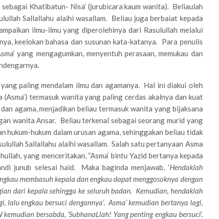
sebagai Khatibatun- Nisa’ (jurubicara kaum wanita). Beliaulah
ullah Sallallahu alaihi wasallam. Beliau juga berbaiat kepada
mpaikan ilmu-ilmu yang diperolehinya dari Rasulullah melalui
ya, keelokan bahasa dan susunan kata-katanya. Para penulis
n Asma’ yang mengagumkan, menyentuh perasaan, memukau dan
ndengarnya.
 yang paling mendalam ilmu dan agamanya. Hal ini diakui oleh
 (Asma’) termasuk wanita yang paling cerdas akalnya dan kuat
al dan agama, menjadikan beliau termasuk wanita yang bijaksana
gan wanita Ansar. Beliau terkenal sebagai seorang murid yang
n hukum-hukum dalam urusan agama, sehinggakan beliau tidak
lullah Sallallahu alaihi wasallam. Salah satu pertanyaan Asma
hullah, yang menceritakan, “Asma’ bintu Yazid bertanya kepada
andi junub selesai haid. Maka baginda menjawab, ‘
Hendaklah
u engkau membasuh kepala dan engkau dapat menggosoknya dengan
gian dari kepala sehingga ke seluruh badan. Kemudian, hendaklah
, lalu engkau bersuci dengannya’. Asma’ kemudian bertanya lagi,
W kemudian bersabda, ‘SubhanaLlah! Yang penting engkau bersuci
’.