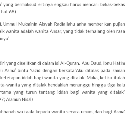
’ yang bermaksud ‘ertinya engkau harus mencari bekas-bekas
hal. 68)
ni, Ummul Mukminin Aisyah Radiallahu anha memberikan pujian
ik wanita adalah wanita Ansar, yang tidak terhalang oleh rasa
inya”
iri yang diselitkan di dalam isi Al-Quran. Abu Daud, Ibnu Hatim
i Asma’ bintu Yazid dengan berkata,”Aku ditalak pada zaman
ketetapan iddah bagi wanita yang ditalak. Maka, ketika itulah
ita-wanita yang ditalak hendaklah menunggu hingga tiga kalu
rtama yang turun tentang iddah bagi wanita yang ditalak”
97; Alamun Nisa’)
Subhanah wa taala kepada wanita secara umum, dan bagi Asma’