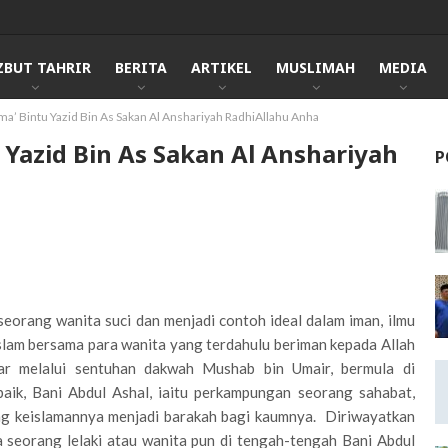
ZBUT TAHRIR
BERITA
ARTIKEL
MUSLIMAH
MEDIA
ma’ Bintu Yazid Bin As Sakan Al Anshariyah RadhiAllahu Anha
 Yazid Bin As Sakan Al Anshariyah
P
h seorang wanita suci dan menjadi contoh ideal dalam iman, ilmu
lam bersama para wanita yang terdahulu beriman kepada Allah
ar melalui sentuhan dakwah Mushab bin Umair, bermula di
aik, Bani Abdul Ashal, iaitu perkampungan seorang sahabat,
ng keislamannya menjadi barakah bagi kaumnya. Diriwayatkan
a seorang lelaki atau wanita pun di tengah-tengah Bani Abdul