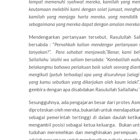
tempat memenuhi syahwat mereka, kamilah yang men
keutamaan melebihi kami dengan solat jumaat, menghan
kamilah yang menjaga harta mereka, yang mendidik
sebagaimana yang mereka dapat dengan amalan mereka
Mendengarkan pertanyaan tersebut, Rasulullah Sal
bersabda : “
Pernahkah kalian mendengar pertanyaan s
tanyakan?”. Para sahabat menjawab,“Benar, kami be
Sallallahu ‘alaihi wa sallam bersabda: “Kembalilah wa
belakangmu bahawa perlakuan baik salah seorang dian
mengikuti (patuh terhadap) apa yang disuruhnya (selagi
yang kamu sebutkan yang dikerjakan oleh kaum lelaki
”
gembira dengan apa disabdakan Rasulullah Sallallahu ‘a
Sesungguhnya, ada pengajaran besar dari protes Asma’
diproteskan oleh mereka, bukanlah untuk mendapatkan
sebagai pemerintah tertinggi di dalam daulah keti
mengambil posisi sebagai ketua keluarga. Bukan un
tuduhan meremehkan dan menghinakan perempuan. 
adalah persamaan untuk mendapatkan pahala, meraih 