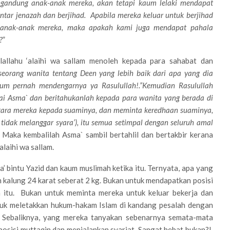
gandung anak-anak mereka, akan tetapi kaum lelaki mendapat
tar jenazah dan berjihad. Apabila mereka keluar untuk berjihad
 anak-anak mereka, maka apakah kami juga mendapat pahala
?
”
lallahu ‘alaihi wa sallam menoleh kepada para sahabat dan
eorang wanita tentang Deen yang lebih baik dari apa yang dia
lum pernah mendengarnya ya Rasulullah!.”Kemudian Rasulullah
hai Asma` dan beritahukanlah kepada para wanita yang berada di
tara mereka kepada suaminya, dan meminta keredhaan suaminya,
 tidak melanggar syara’), itu semua setimpal dengan seluruh amal
. Maka kembalilah Asma` sambil bertahlil dan bertakbir kerana
laihi wa sallam.
 bintu Yazid dan kaum muslimah ketika itu. Ternyata, apa yang
 kalung 24 karat seberat 2 kg. Bukan untuk mendapatkan posisi
ka itu. Bukan untuk meminta mereka untuk keluar bekerja dan
tuk meletakkan hukum-hakam Islam di kandang pesalah dengan
Sebaliknya, yang mereka tanyakan sebenarnya semata-mata
posisi muttaqin dan menjalankan syariat Sangat hebat bukan?!