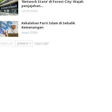
‘Network State’ di Forest City: Wajah
penjajahan…
Jul 29, 2026
Kekalahan Parti Islam di Sebalik
Kemenangan
Aug 4, 2026
SEBELUM
BERIKUT
1 dari 1,367