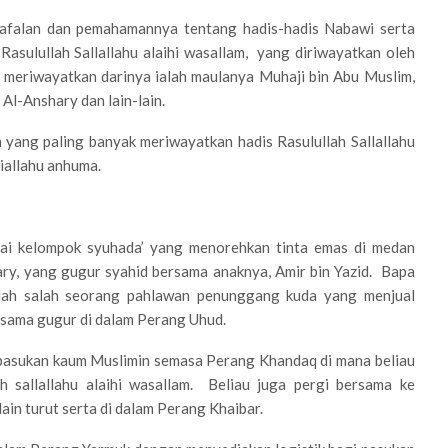
 hafalan dan pemahamannya tentang hadis-hadis Nabawi serta
asulullah Sallallahu alaihi wasallam, yang diriwayatkan oleh
 meriwayatkan darinya ialah maulanya Muhaji bin Abu Muslim,
Al-Anshary dan lain-lain.
 yang paling banyak meriwayatkan hadis Rasulullah Sallallahu
iallahu anhuma.
gai kelompok syuhada’ yang menorehkan tinta emas di medan
ary, yang gugur syahid bersama anaknya, Amir bin Yazid. Bapa
alah salah seorang pahlawan penunggang kuda yang menjual
t sama gugur di dalam Perang Uhud.
 pasukan kaum Muslimin semasa Perang Khandaq di mana beliau
 sallallahu alaihi wasallam. Beliau juga pergi bersama ke
ain turut serta di dalam Perang Khaibar.