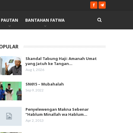
PAUTAN
BANTAHAN FATWA
OPULAR
Skandal Tabung Haji: Amanah Umat
yang Jatuh ke Tangan…
Aug 1, 2026
SN615 – Mubahalah
Sep 9, 2022
Penyelewengan Makna Sebenar
“Hablum Minallah wa Hablum…
Apr 2, 2013