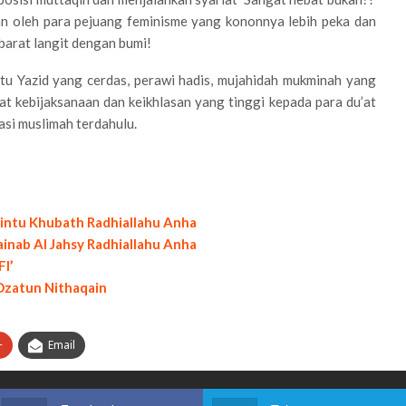
n oleh para pejuang feminisme yang kononnya lebih peka dan
barat langit dengan bumi!
tu Yazid yang cerdas, perawi hadis, mujahidah mukminah yang
t kebijaksanaan dan keikhlasan yang tinggi kepada para du’at
si muslimah terdahulu.
intu Khubath Radhiallahu Anha
ainab Al Jahsy Radhiallahu Anha
I’
 Dzatun Nithaqain
+
Email