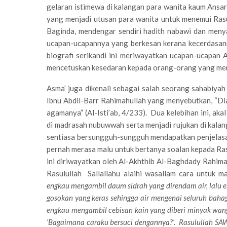
gelaran istimewa di kalangan para wanita kaum Ansar 
yang menjadi utusan para wanita untuk menemui Rasul
Baginda, mendengar sendiri hadith nabawi dan menya
ucapan-ucapannya yang berkesan kerana kecerdasann
biografi serikandi ini meriwayatkan ucapan-ucapa
mencetuskan kesedaran kepada orang-orang yang me
Asma’ juga dikenali sebagai salah seorang sahabiyah
Ibnu Abdil-Barr Rahimahullah yang menyebutkan, “Dia
agamanya” (Al-Isti’ab, 4/233). Dua kelebihan ini, ak
di madrasah nubuwwah serta menjadi rujukan di kalan
sentiasa bersungguh-sungguh mendapatkan penjelasa
pernah merasa malu untuk bertanya soalan kepada Rasu
ini diriwayatkan oleh Al-Akhthib Al-Baghdady Rahima
Rasulullah Sallallahu alaihi wasallam cara untuk m
engkau mengambil daum sidrah yang direndam air, lal
gosokan yang keras sehingga air mengenai seluruh baha
engkau mengambil cebisan kain yang diberi minyak wangi
‘Bagaimana caraku bersuci dengannya?’. Rasulullah SA