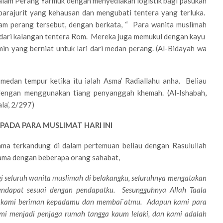
dalam Perang Yarmuk dengan menyediakan logistik bagi pasukan
parajurit yang kehausan dan mengubati tentera yang terluka.
lam perang tersebut, dengan berkata, “ Para wanita muslimah
h dari kalangan tentera Rom. Mereka juga memukul dengan kayu
in yang berniat untuk lari dari medan perang. (Al-Bidayah wa
medan tempur ketika itu ialah Asma’ Radiallahu anha. Beliau
engan menggunakan tiang penyanggah khemah. (Al-Ishabah,
la’, 2/297)
PADA PARA MUSLIMAT HARI INI
tama terkandung di dalam pertemuan beliau dengan Rasulullah
rsama dengan beberapa orang sahabat,
i seluruh wanita muslimah di belakangku, seluruhnya mengatakan
endapat sesuai dengan pendapatku. Sesungguhnya Allah Taala
an kami beriman kepadamu dan membai`atmu. Adapun kami para
ami menjadi penjaga rumah tangga kaum lelaki, dan kami adalah