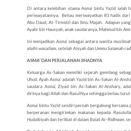
Di antara kelebihan utama Asma’ bintu Yazid ialah
periwayatannya. Beliau meriwayatkan 81 hadis dari R
Abu Daud, At-Tirmidzi dan Ibnu Majah. Adapun yang
Ayahr bin Hausyab, anak saudaranya, Mahmud bin Amr 
Ini menjadikan Asma’ sebagai antara wanita muslimah
alaihi wasallam, setelah Aisyah dan Ummu Salamah rad
ASMA’ DAN PERJALANAN JIHADNYA
Keluarga As-Sakan memiliki sejarah gemilang seba
Uhud. Ayah Asma’ adalah Yazid bin As-Sakan Al-Ansh
saudara Asma’, Ziyad bin As-Sakan Al-Anshary, ad
dirinya bagi Allah dan RasulNya sehingga beliau turu
Asma’ bintu Yazid sendiri pernah bergabung bersama
berperanan mengirimkan makanan kepada Rasulullah
Hudaibiyah dan terlibat di dalam Baiat Ar-Ridhwan, sel