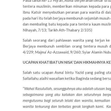
Pada tahun ke-13 Hijrah, Asma’ berperanan besar di 
tentera muslimin, memberikan minuman kepada para 
Ibnu Katsir menyebutkan peranan para wanita di da
pada hari itu telah berjaya membunuh sejumlah musu
dan membaling batu kepada para tentera kaum muslim
Nihayah, 7/13; Tarikh Ath-Thabary 2/335)
Salah seorang dari pahlawan wanita yang terjun ke 
Berjaya membunuh sembilan orang tentera musuh d
4/229; Majma’ Az-Azzawaid, 9/260; Syiar Alamin Nuba
UCAPAN KHATIBATUN NISA’ DAN HIKMAHNYA KE
Salah satu ucapan Asma’ bintu Yazid yang paling u
Sallallahu alaihi wasallam ketika Baginda sedang be
“
Wahai Rasulullah, sesungguhnya aku adalah utusan bag
sebagaimana yang aku katakan dan seluruhnya berp
mengutusmu bagi seluruh lelaki dan wanita, kemudi
wanita terkurung dan terbatas gerak langkah kami. K