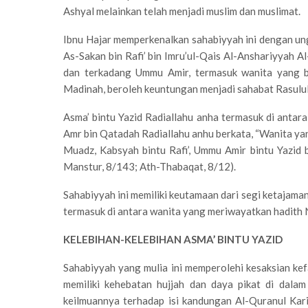
Ashyal melainkan telah menjadi muslim dan muslimat.
Ibnu Hajar memperkenalkan sahabiyyah ini dengan ung
As-Sakan bin Rafi’ bin Imru’ul-Qais Al-Anshariyyah 
dan terkadang Ummu Amir, termasuk wanita yang be
Madinah, beroleh keuntungan menjadi sahabat Rasulu
Asma’ bintu Yazid Radiallahu anha termasuk di antar
Amr bin Qatadah Radiallahu anhu berkata, “Wanita yan
Muadz, Kabsyah bintu Rafi’, Ummu Amir bintu Yazid 
Manstur, 8/143; Ath-Thabaqat, 8/12).
Sahabiyyah ini memiliki keutamaan dari segi ketajama
termasuk di antara wanita yang meriwayatkan hadith 
KELEBIHAN-KELEBIHAN ASMA’ BINTU YAZID
Sahabiyyah yang mulia ini memperolehi kesaksian kef
memiliki kehebatan hujjah dan daya pikat di dala
keilmuannya terhadap isi kandungan Al-Quranul Kar