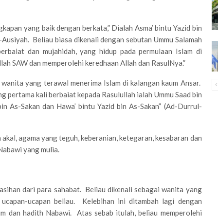
kapan yang baik dengan berkata,” Dialah Asma’ bintu Yazid bin
Al-Ausiyah. Beliau biasa dikenali dengan sebutan Ummu Salamah
rbaiat dan mujahidah, yang hidup pada permulaan Islam di
llah SAW dan memperolehi keredhaan Allah dan RasulNya.”
a wanita yang terawal menerima Islam di kalangan kaum Ansar.
g pertama kali berbaiat kepada Rasulullah ialah Ummu Saad bin
bin As-Sakan dan Hawa’ bintu Yazid bin As-Sakan” (Ad-Durrul-
n akal, agama yang teguh, keberanian, ketegaran, kesabaran dan
Nabawi yang mulia.
asihan dari para sahabat. Beliau dikenali sebagai wanita yang
m ucapan-ucapan beliau. Kelebihan ini ditambah lagi dengan
im dan hadith Nabawi. Atas sebab itulah, beliau memperolehi