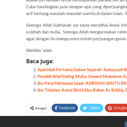
Cuba bandingkan pula dengan apa yang diperjuangka
arif tentang masalah-masalah wanita di dalam Islam. I
Semoga Allah Subhanah wa taala meredhai Asma’ bin
solehah dan mulia. Semoga Allah mengurniakan rahma
agar dengan itu mampu mencontohi perjuangan genera
Wallahu ‘alam
Baca Juga:
Syahidah Pertama Dalam Sejarah: Sumayyah B
Pemilik Wali Paling Mulia: Ummul Mukminin Z
Ibu Para Pahlawan Islam :KABSYAH BINTU RAF
Ibu Teladan Asma’ Binti Abu Bakar As Siddiq;
Facebook
Twitter
Google
Kongsi