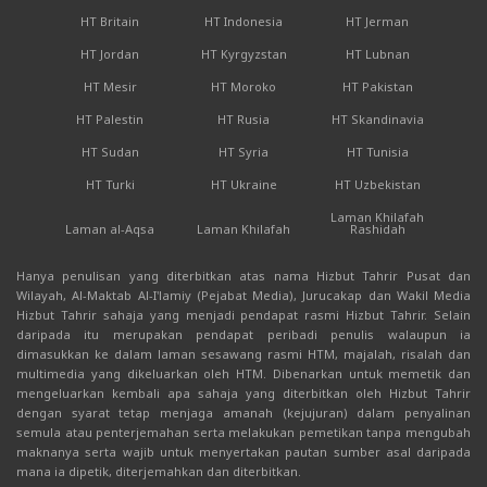
HT Britain
HT Indonesia
HT Jerman
HT Jordan
HT Kyrgyzstan
HT Lubnan
HT Mesir
HT Moroko
HT Pakistan
HT Palestin
HT Rusia
HT Skandinavia
HT Sudan
HT Syria
HT Tunisia
HT Turki
HT Ukraine
HT Uzbekistan
Laman Khilafah
Laman al-Aqsa
Laman Khilafah
Rashidah
Hanya penulisan yang diterbitkan atas nama Hizbut Tahrir Pusat dan
Wilayah, Al-Maktab Al-I'lamiy (Pejabat Media), Jurucakap dan Wakil Media
Hizbut Tahrir sahaja yang menjadi pendapat rasmi Hizbut Tahrir. Selain
daripada itu merupakan pendapat peribadi penulis walaupun ia
dimasukkan ke dalam laman sesawang rasmi HTM, majalah, risalah dan
multimedia yang dikeluarkan oleh HTM. Dibenarkan untuk memetik dan
mengeluarkan kembali apa sahaja yang diterbitkan oleh Hizbut Tahrir
dengan syarat tetap menjaga amanah (kejujuran) dalam penyalinan
semula atau penterjemahan serta melakukan pemetikan tanpa mengubah
maknanya serta wajib untuk menyertakan pautan sumber asal daripada
mana ia dipetik, diterjemahkan dan diterbitkan.