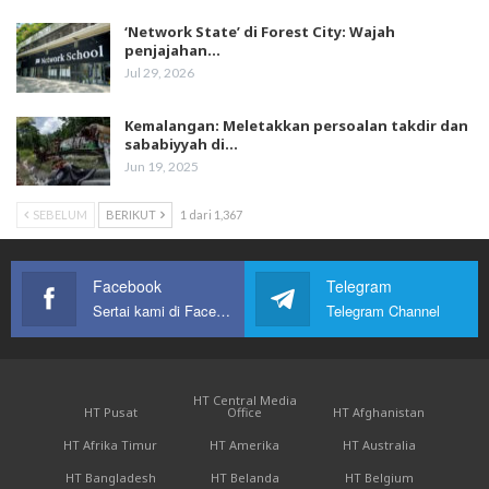
‘Network State’ di Forest City: Wajah
penjajahan…
Jul 29, 2026
Kemalangan: Meletakkan persoalan takdir dan
sababiyyah di…
Jun 19, 2025
SEBELUM
BERIKUT
1 dari 1,367
Facebook
Telegram
Sertai kami di Facebook
Telegram Channel
HT Central Media
HT Pusat
Office
HT Afghanistan
HT Afrika Timur
HT Amerika
HT Australia
HT Bangladesh
HT Belanda
HT Belgium