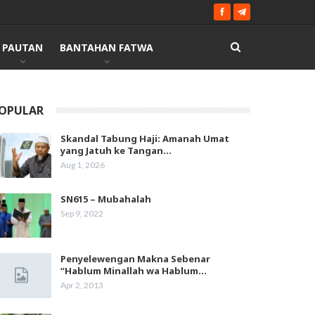
PAUTAN
BANTAHAN FATWA
OPULAR
Skandal Tabung Haji: Amanah Umat
yang Jatuh ke Tangan…
Aug 1, 2026
SN615 – Mubahalah
Sep 9, 2022
Penyelewengan Makna Sebenar
“Hablum Minallah wa Hablum…
Apr 2, 2013