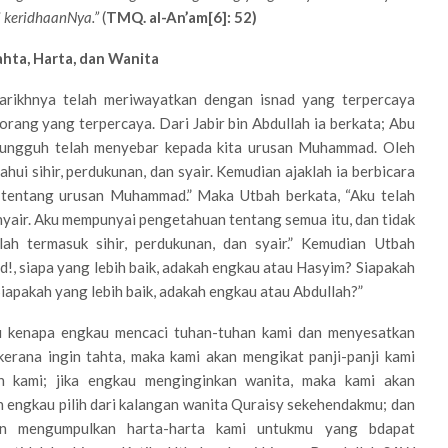
i keridhaanNya.”
(
TMQ. al-An’am[6]: 52)
hta, Harta, dan Wanita
arikhnya telah meriwayatkan dengan isnad yang terpercaya
 orang yang terpercaya. Dari Jabir bin Abdullah ia berkata; Abu
Sungguh telah menyebar kepada kita urusan Muhammad. Oleh
hui sihir, perdukunan, dan syair. Kemudian ajaklah ia berbicara
 tentang urusan Muhammad.” Maka Utbah berkata, “Aku telah
nyair. Aku mempunyai pengetahuan tentang semua itu, dan tidak
h termasuk sihir, perdukunan, dan syair.” Kemudian Utbah
, siapa yang lebih baik, adakah engkau atau Hasyim? Siapakah
Siapakah yang lebih baik, adakah engkau atau Abdullah?”
u kenapa engkau mencaci tuhan-tuhan kami dan menyesatkan
erana ingin tahta, maka kami akan mengikat panji-panji kami
 kami; jika engkau menginginkan wanita, maka kami akan
 engkau pilih dari kalangan wanita Quraisy sekehendakmu; dan
an mengumpulkan harta-harta kami untukmu yang bdapat