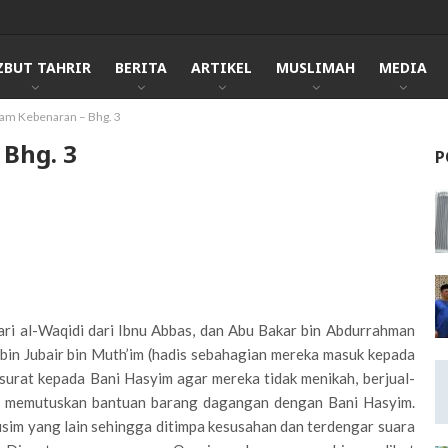
ZBUT TAHRIR
BERITA
ARTIKEL
MUSLIMAH
MEDIA
am Kebenaran – Bhg. 3
 Bhg. 3
P
ari al-Waqidi dari Ibnu Abbas, dan Abu Bakar bin Abdurrahman
 bin Jubair bin Muth’im (hadis sebahagian mereka masuk kepada
surat kepada Bani Hasyim agar mereka tidak menikah, berjual-
ah memutuskan bantuan barang dagangan dengan Bani Hasyim.
musim yang lain sehingga ditimpa kesusahan dan terdengar suara