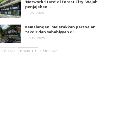
‘Network State’ di Forest City: Wajah
penjajahan…
Jul 29, 2026
Kemalangan: Meletakkan persoalan
takdir dan sababiyyah di…
Jun 19, 2025
SEBELUM
BERIKUT
1 dari 1,367