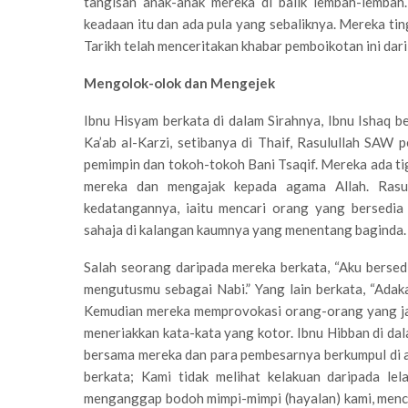
tangisan anak-anak mereka di balik lembah-lembah
keadaan itu dan ada pula yang sebaliknya. Mereka ting
Tarikh telah menceritakan khabar pemboikotan ini dari
Mengolok-olok dan Mengejek
Ibnu Hisyam berkata di dalam Sirahnya, Ibnu Ishaq b
Ka’ab al-Karzi, setibanya di Thaif, Rasulullah SAW
pemimpin dan tokoh-tokoh Bani Tsaqif. Mereka ada t
mereka dan mengajak kepada agama Allah. Rasu
kedatangannya, iaitu mencari orang yang bersedi
sahaja di kalangan kaumnya yang menentang baginda.
Salah seorang daripada mereka berkata, “Aku berse
mengutusmu sebagai Nabi.” Yang lain berkata, “Adaka
Kemudian mereka memprovokasi orang-orang yang ja
meneriakkan kata-kata yang kotor. Ibnu Hibban di dala
bersama mereka dan para pembesarnya berkumpul di a
berkata; Kami tidak melihat kelakuan daripada le
menganggap bodoh mimpi-mimpi (hayalan) kami, menc