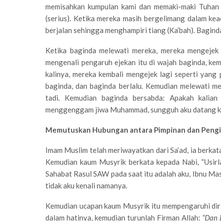
memisahkan kumpulan kami dan memaki-maki Tuhan k
(serius). Ketika mereka masih bergelimang dalam kea
berjalan sehingga menghampiri tiang (Ka’bah). Baginda
Ketika baginda melewati mereka, mereka mengejek 
mengenali pengaruh ejekan itu di wajah baginda, ke
kalinya, mereka kembali mengejek lagi seperti yang 
baginda, dan baginda berlalu. Kemudian melewati me
tadi. Kemudian baginda bersabda: Apakah kalia
menggenggam jiwa Muhammad, sungguh aku datang kep
Memutuskan Hubungan antara Pimpinan dan Peng
Imam Muslim telah meriwayatkan dari Sa’ad, ia berka
Kemudian kaum Musyrik berkata kepada Nabi, “Usirla
Sahabat Rasul SAW pada saat itu adalah aku, Ibnu Mas’u
tidak aku kenali namanya.
Kemudian ucapan kaum Musyrik itu mempengaruhi diri
dalam hatinya, kemudian turunlah Firman Allah:
“Dan 