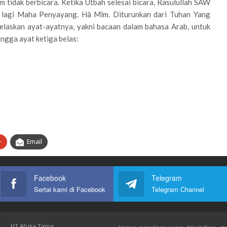
tidak berbicara. Ketika Utbah selesai bicara, Rasulullah SAW
lagi Maha Penyayang. Hâ Mîm. Diturunkan dari Tuhan Yang
laskan ayat-ayatnya, yakni bacaan dalam bahasa Arab, untuk
ingga ayat ketiga belas:
+
Email
Facebook
Telegram
Sertai kami di Facebook
Telegram Channel
HT Afrika Timur