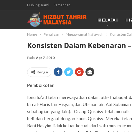
Hubungi Kami
Ramadhan
KHILAFAH
HI
Home
Penulisan
Muqawwimat Nafsiyyah
Konsisten Dal
Konsisten Dalam Kebenaran –
Pada
Apr 7, 2010
Kongsi
Pemboikotan
Ibnu Sa’ad telah meriwayatkan dalam ath-Thabaqat d
bin al-Haris bin Hisyam, dan Utsman bin Abi Sulaiman
sebahagian yang lain): Orang Quraisy telah menulis 
beli dan bergaul dengan kaum Quraisy. Mereka tel
Bani Hasyim tidak keluar kecuali dari satu musim ke 