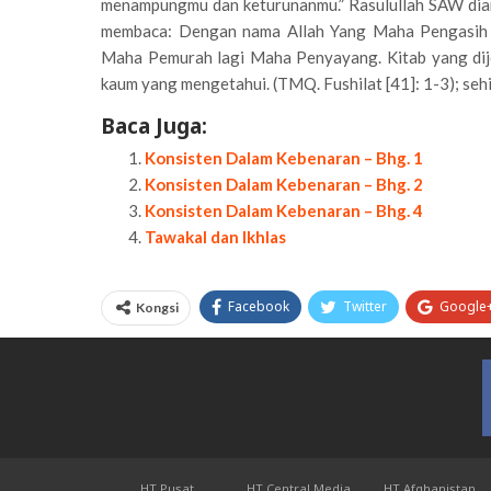
menampungmu dan keturunanmu.” Rasulullah SAW diam 
membaca: Dengan nama Allah Yang Maha Pengasih 
Maha Pemurah lagi Maha Penyayang. Kitab yang dije
kaum yang mengetahui. (TMQ. Fushilat [41]: 1-3); seh
Baca Juga:
Konsisten Dalam Kebenaran – Bhg. 1
Konsisten Dalam Kebenaran – Bhg. 2
Konsisten Dalam Kebenaran – Bhg. 4
Tawakal dan Ikhlas
Facebook
Twitter
Google
Kongsi
HT Pusat
HT Central Media
HT Afghanistan