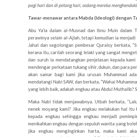
pagi hari dan di petang hari, sedang mereka menghendak
Tawar-menawar antara Mabda (Ideologi) dengan Ta
Abu Ya’la dalam al-Musnad dan Ibnu Muin dalam T
perawinya selain al-Ajlah, tetapi kemudian ia menjadi
Jahal dan segolongan pembesar Quraisy berkata, “
kerana itu, carilah seorang lelaki yang sangat mengeta
dan suruh ia mendatangkan penjelasan kepada kami
mendengar perkataan tukang sihir, dukun, dan para pe
akan samar bagi kami jika urusan Muhammad adala
mendatangi Nabi SAW, dan berkata, “Wahai Muhammad!
yang lebih baik, adakah engkau atau Abdul Muthalib? 
Maka Nabi tidak menjawabnya. Utbah berkata, “Lal
nenek moyang kami? Jika engkau melakukan hal itu k
kepada engkau sehingga engkau menjadi pemimpin
menikahkan engkau dengan sepuluh wanita yang boleh
jika engkau menginginkan harta, maka kami ak