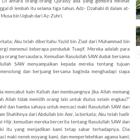
. Di antara orang-orang Quraisy ada yang gembira melihat
gal di lembah itu selama tiga tahun. Adz- Dzahabi di dalam at-
 Musa bin Uqbah dari Az-Zuhri.
erkata; Aku telah diberitahu Yazid bin Ziad dari Muhammad bin
 pergi menemui beberapa penduduk Tsaqif. Mereka adalah para
iga orang bersaudara. Kemudian Rasulullah SAW duduk bersama
lullah SAW menyampaikan kepada mereka tentang tujuan
a menolong dan berjuang bersama baginda menghadapi siapa
dia mencabut kain Ka’bah dan membuangnya jika Allah memang
h Allah tidak memilih orang lain untuk diutus selain engkau?”
hil dan hamba sahaya untuk mencaci maki Rasulullah SAW dan
m Shahihnya dari Abdullah bin Amr, ia berkata; Aku telah hadir
l-Hijr, kemudian mereka bercerita tentang Rasulullah SAW dan
laki itu yang menjadikan kami tetap sabar terhadapnya. Dia
aci maki nenek moyang kami, dan memperlekehkan agama kami,