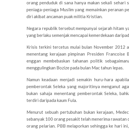
orang penduduk di sana hanya makan sekali sehari s
peniaga-peniaga Muslim yang memainkan peranan pen
diri akibat ancaman puak militia Kristian.
Negara republik tersebut mempunyai sejarah hitam y
yang berlaku semenjak mencapai kemerdekaan daripad
Krisis terkini tercetus mulai bulan November 2012
menentang kerajaan pimpinan Presiden Francoise B
enggan membebaskan tahanan politik sebagaimana 
menggulingkan Bozize pada bulan Mac tahun lepas.
Namun keadaan menjadi semakin huru-hara apabila 
pemberontak Seleka yang majoritinya menganut agama
bukan sahaja menentang pemberontak Seleka, bah
terdiri daripada kaum Fula.
Menurut sebuah pertubuhan bukan kerajaan, Medeci
sebanyak 100 orang pesakit telah menerima rawatan 
orang pelarian. PBB melaporkan sehingga ke hari in