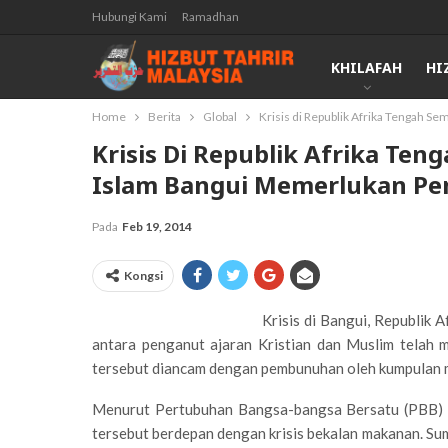
Hubungi Kami
Ramadhan
KHILAFAH
HI
Home
Berita
Global
Krisis di Republik Afrika Tengah 
Krisis Di Republik Afrika Te
Islam Bangui Memerlukan P
Pada
Feb 19, 2014
Kongsi
Krisis di Bangui, Republik 
antara penganut ajaran Kristian dan Muslim telah m
tersebut diancam dengan pembunuhan oleh kumpulan mil
Menurut Pertubuhan Bangsa-bangsa Bersatu (PBB) te
tersebut berdepan dengan krisis bekalan makanan. S