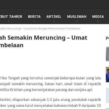
ZBUT TAHRIR
BERITA
ARTIKEL
MUSLIMAH
MEDIA
Semakin Meruncing – Umat Islam Bangui Memerlukan Pembelaan
ngah Semakin Meruncing – Umat
P
embelaan
Afrika Tengah yang tercetus semenjak beberapa bulan yang lalu
enjadi semakin meruncing. Saban hari, umat Islam di republik
itia Kristian yang bersenjatakan parang dan senjata api.
rkini, dilaporkan sebanyak 1.3 juta orang penduduk republik
umber yang sama turut menyatakan bahawa nisbah 9 daripada 10