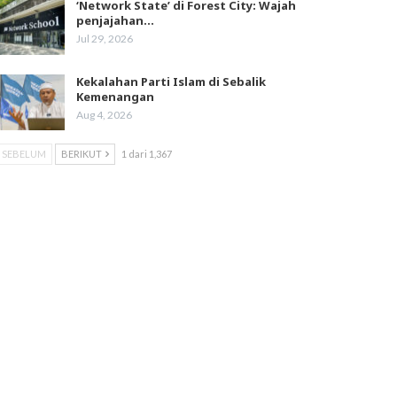
‘Network State’ di Forest City: Wajah
penjajahan…
Jul 29, 2026
Kekalahan Parti Islam di Sebalik
Kemenangan
Aug 4, 2026
SEBELUM
BERIKUT
1 dari 1,367