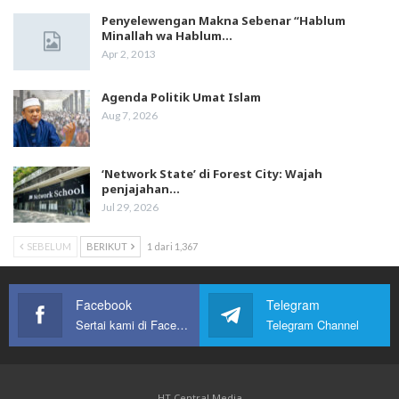
Penyelewengan Makna Sebenar “Hablum
Minallah wa Hablum…
Apr 2, 2013
Agenda Politik Umat Islam
Aug 7, 2026
‘Network State’ di Forest City: Wajah
penjajahan…
Jul 29, 2026
SEBELUM
BERIKUT
1 dari 1,367
Facebook
Telegram
Sertai kami di Facebook
Telegram Channel
HT Central Media