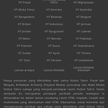
HT Pusat
Office
HT Afghanistan
HT Afrika Timur
HT Amerika
HT Australia
HT Bangladesh
HT Belanda
HT Belgium
HT Britain
HT Indonesia
HT Jerman
HT Jordan
HT Kyrgyzstan
HT Lubnan
HT Mesir
HT Moroko
HT Pakistan
HT Palestin
HT Rusia
HT Skandinavia
HT Sudan
HT Syria
HT Tunisia
HT Turki
HT Ukraine
HT Uzbekistan
Laman Khilafah
Laman al-Aqsa
Laman Khilafah
Rashidah
Hanya penulisan yang diterbitkan atas nama Hizbut Tahrir Pusat dan
Wilayah, Al-Maktab Al-I'lamiy (Pejabat Media), Jurucakap dan Wakil Media
Hizbut Tahrir sahaja yang menjadi pendapat rasmi Hizbut Tahrir. Selain
daripada itu merupakan pendapat peribadi penulis walaupun ia
dimasukkan ke dalam laman sesawang rasmi HTM, majalah, risalah dan
multimedia yang dikeluarkan oleh HTM. Dibenarkan untuk memetik dan
mengeluarkan kembali apa sahaja yang diterbitkan oleh Hizbut Tahrir