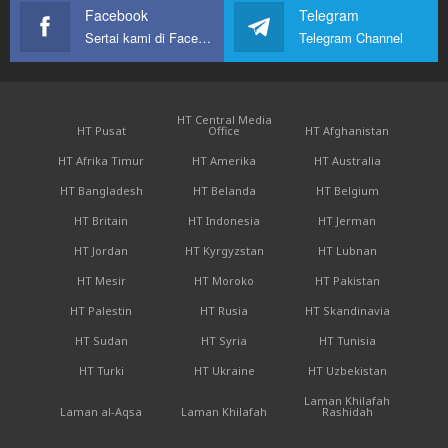
Facebook
Telegram
Sertai kami di Facebook
Telegram Channel
HT Central Media
HT Pusat
Office
HT Afghanistan
HT Afrika Timur
HT Amerika
HT Australia
HT Bangladesh
HT Belanda
HT Belgium
HT Britain
HT Indonesia
HT Jerman
HT Jordan
HT Kyrgyzstan
HT Lubnan
HT Mesir
HT Moroko
HT Pakistan
HT Palestin
HT Rusia
HT Skandinavia
HT Sudan
HT Syria
HT Tunisia
HT Turki
HT Ukraine
HT Uzbekistan
Laman Khilafah
Laman al-Aqsa
Laman Khilafah
Rashidah