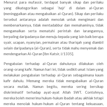
Menurut para mufassir, terdapat banyak sikap dan perilaku
yang dikategorikan sebagai ‘
hajr
’ di dalam al-Quran
(meninggalkan atau mengabaikan al-Quran). Sikap dan perilaku
tersebut antaranya adalah menolak untuk mengimani dan
membenarkannya, tidak mentadabbur dan memahaminya, tidak
mengamalkan serta mematuhi perintah dan larangannya,
berpaling daripadanya dan menuju kepada yang lain baik berupa
syair, ucapan, nyanyian, permainan atau thariqah yang diambil
selain daripadanya (al-Quran), serta tidak mahu menyemak dan
mendengarkan Al-Quran [Ibn Katsir, I/1335].
Pengabaian terhadap al-Quran dahulunya dilakukan oleh
orang-orang kafir. Namun hari ini, tidak sedikit umat Islam yang
melakukan pengabaian terhadap al-Quran sebagaimana kaum
kafir dahulu. Memang mereka tidak mengabaikan al-Quran
secara mutlak. Namun begitu, mereka sering bersikap
diskriminatif terhadap ayat-ayat Allah SWT. Contohnya,
mereka boleh menerima hukum-hukum ibadah atau akhlak tetapi
mereka menolak hukum-hukum al-Quran tentang kekuasaan,