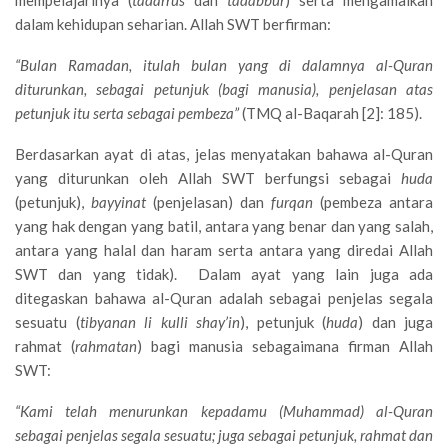
mempelajarinya (
tadarrus
dan
tadabbur
) serta mengamalkan
dalam kehidupan seharian. Allah SWT berfirman:
“Bulan Ramadan, itulah bulan yang di dalamnya al-Quran
diturunkan, sebagai petunjuk (bagi manusia), penjelasan atas
petunjuk itu serta sebagai pembeza”
(TMQ al-Baqarah [2]: 185).
Berdasarkan ayat di atas, jelas menyatakan bahawa al-Quran
yang diturunkan oleh Allah SWT berfungsi sebagai
huda
(petunjuk),
bayyinat
(penjelasan) dan
furqan
(pembeza antara
yang hak dengan yang batil, antara yang benar dan yang salah,
antara yang halal dan haram serta antara yang diredai Allah
SWT dan yang tidak). Dalam ayat yang lain juga ada
ditegaskan bahawa al-Quran adalah sebagai penjelas segala
sesuatu (
tibyanan li kulli shay’in
), petunjuk (
huda
) dan juga
rahmat (
rahmatan
) bagi manusia sebagaimana firman Allah
SWT:
“Kami telah menurunkan kepadamu (Muhammad) al-Quran
sebagai penjelas segala sesuatu; juga sebagai petunjuk, rahmat dan