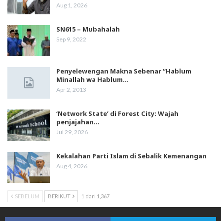
Aug 1, 2026
SN615 – Mubahalah
Sep 9, 2022
Penyelewengan Makna Sebenar “Hablum
Minallah wa Hablum…
Apr 2, 2013
‘Network State’ di Forest City: Wajah
penjajahan…
Jul 29, 2026
Kekalahan Parti Islam di Sebalik Kemenangan
Aug 4, 2026
SEBELUM
BERIKUT
1 dari 1,367