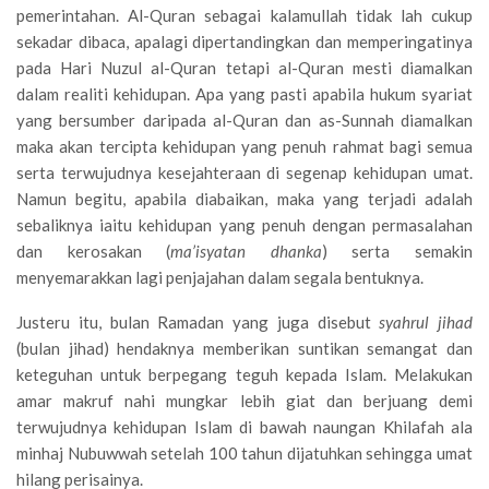
pemerintahan. Al-Quran sebagai kalamullah tidak lah cukup
sekadar dibaca, apalagi dipertandingkan dan memperingatinya
pada Hari Nuzul al-Quran tetapi al-Quran mesti diamalkan
dalam realiti kehidupan. Apa yang pasti apabila hukum syariat
yang bersumber daripada al-Quran dan as-Sunnah diamalkan
maka akan tercipta kehidupan yang penuh rahmat bagi semua
serta terwujudnya kesejahteraan di segenap kehidupan umat.
Namun begitu, apabila diabaikan, maka yang terjadi adalah
sebaliknya iaitu kehidupan yang penuh dengan permasalahan
dan kerosakan (
ma’isyatan dhanka
) serta semakin
menyemarakkan lagi penjajahan dalam segala bentuknya.
Justeru itu, bulan Ramadan yang juga disebut
syahrul jihad
(bulan jihad) hendaknya memberikan suntikan semangat dan
keteguhan untuk berpegang teguh kepada Islam. Melakukan
amar makruf nahi mungkar lebih giat dan berjuang demi
terwujudnya kehidupan Islam di bawah naungan Khilafah ala
minhaj Nubuwwah setelah 100 tahun dijatuhkan sehingga umat
hilang perisainya.