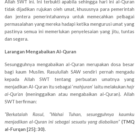
Allah SWT ini. Ini terbukti apabila sehingga hari ini al-Quran
tidak dijadikan rujukan oleh umat, khususnya para pemerintah
dan jentera pemerintahannya untuk memecahkan pelbagai
permasalahan yang mereka hadapi ketika mengurusi umat yang
pastinya semua ini memerlukan penyelesaian yang jitu, tuntas
dan segera.
Larangan Mengabaikan Al-Quran
Sesungguhnya mengabaikan al-Quran merupakan dosa besar
bagi kaum Muslim. Rasulullah SAW sendiri pernah mengadu
kepada Allah SWT tentang perbuatan umatnya yang
menjadikan Al-Quran itu sebagai ‘
mahjuran
’ iaitu melakukan
hajr
al-Qur’an
(meninggalkan atau mengabaikan al-Quran). Allah
SWT berfirman:
“Berkatalah Rasul, “Wahai Tuhan, sesungguhnya kaumku
menjadikan al-Quran ini sebagai sesuatu yang diabaikan”
(TMQ
al-Furqan [25]: 30).