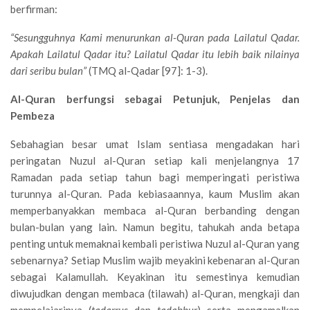
berfirman:
“Sesungguhnya Kami menurunkan al-Quran pada Lailatul Qadar.
Apakah Lailatul Qadar itu? Lailatul Qadar itu lebih baik nilainya
dari seribu bulan”
(TMQ al-Qadar [97]: 1-3).
Al-Quran berfungsi sebagai Petunjuk, Penjelas dan
Pembeza
Sebahagian besar umat Islam sentiasa mengadakan hari
peringatan Nuzul al-Quran setiap kali menjelangnya 17
Ramadan pada setiap tahun bagi memperingati peristiwa
turunnya al-Quran. Pada kebiasaannya, kaum Muslim akan
memperbanyakkan membaca al-Quran berbanding dengan
bulan-bulan yang lain. Namun begitu, tahukah anda betapa
penting untuk memaknai kembali peristiwa Nuzul al-Quran yang
sebenarnya? Setiap Muslim wajib meyakini kebenaran al-Quran
sebagai Kalamullah. Keyakinan itu semestinya kemudian
diwujudkan dengan membaca (tilawah) al-Quran, mengkaji dan