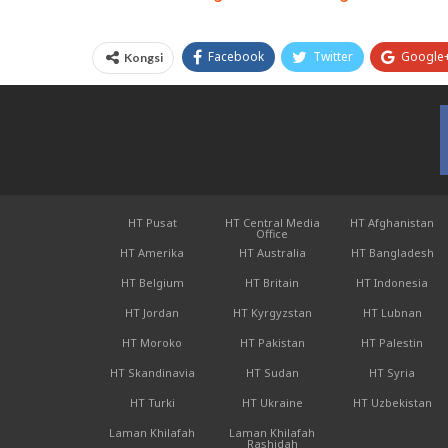
Facebook
Twitter
Google
Kongsi
HT Pusat
HT Central Media
HT Afghanistan
Office
HT Amerika
HT Australia
HT Bangladesh
HT Belgium
HT Britain
HT Indonesia
HT Jordan
HT Kyrgyzstan
HT Lubnan
HT Moroko
HT Pakistan
HT Palestin
HT Skandinavia
HT Sudan
HT Syria
HT Turki
HT Ukraine
HT Uzbekistan
Laman Khilafah
Laman Khilafah
Rashidah