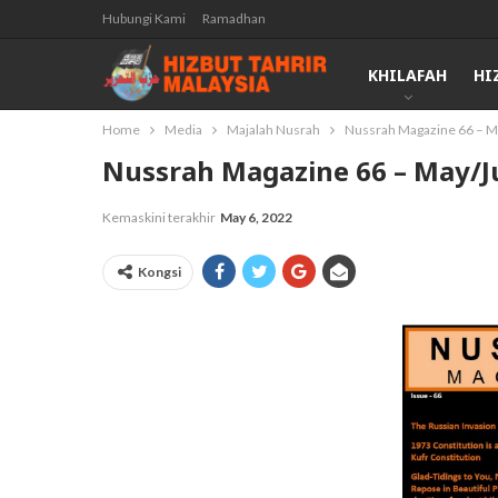
Hubungi Kami
Ramadhan
KHILAFAH
HI
Home
Media
Majalah Nusrah
Nussrah Magazine 66 – M
Nussrah Magazine 66 – May/J
Kemaskini terakhir
May 6, 2022
Kongsi