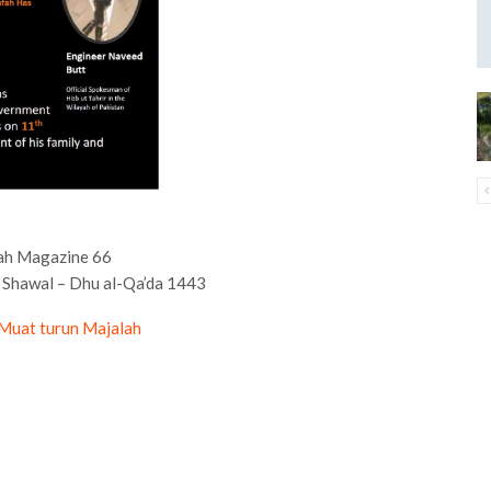
ah Magazine 66
 Shawal – Dhu al-Qa’da 1443
 Muat turun Majalah