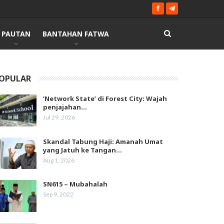
PAUTAN
BANTAHAN FATWA
OPULAR
‘Network State’ di Forest City: Wajah
penjajahan…
Jul 29, 2026
Skandal Tabung Haji: Amanah Umat
yang Jatuh ke Tangan…
Aug 1, 2026
SN615 – Mubahalah
Sep 9, 2022