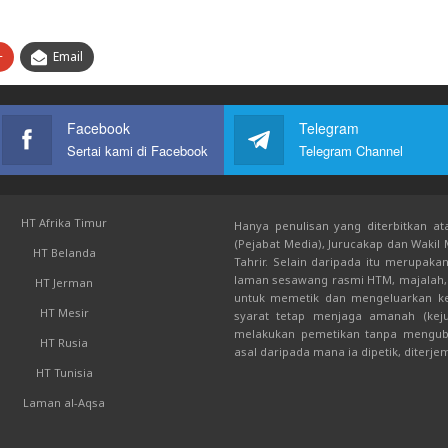
+
Email
Facebook
Telegram
Sertai kami di Facebook
Telegram Channel
HT Afrika Timur
Hanya penulisan yang diterbitkan ata
(Pejabat Media), Jurucakap dan Wakil
HT Belanda
Tahrir. Selain daripada itu merupak
laman sesawang rasmi HTM, majalah, 
HT Jerman
untuk memetik dan mengeluarkan kem
HT Mesir
syarat tetap menjaga amanah (keju
melakukan pemetikan tanpa mengub
HT Rusia
asal daripada mana ia dipetik, diterje
HT Tunisia
Laman al-Aqsa