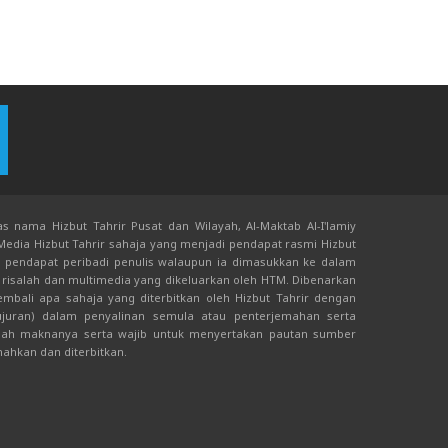
s nama Hizbut Tahrir Pusat dan Wilayah, Al-Maktab Al-I'lamiy
 Media Hizbut Tahrir sahaja yang menjadi pendapat rasmi Hizbut
an pendapat peribadi penulis walaupun ia dimasukkan ke dalam
risalah dan multimedia yang dikeluarkan oleh HTM. Dibenarkan
bali apa sahaja yang diterbitkan oleh Hizbut Tahrir dengan
juran) dalam penyalinan semula atau penterjemahan serta
ah maknanya serta wajib untuk menyertakan pautan sumber
mahkan dan diterbitkan.