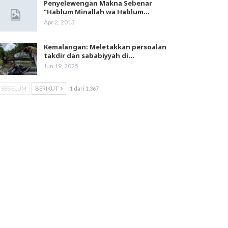
Penyelewengan Makna Sebenar
“Hablum Minallah wa Hablum…
Apr 2, 2013
Kemalangan: Meletakkan persoalan
takdir dan sababiyyah di…
Jun 19, 2025
SEBELUM
BERIKUT
1 dari 1,367