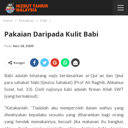
Home
Penulisan
Fiqh
Pakaian Daripada Kulit Babi
Pada
Nov 18, 2009
Kongsi
Babi adalah binatang najis berdasarkan al-Qur`an dan Ijma’
para sahabat Nabi (Ijma’us Sahabat) (Prof Ali Raghib, Ahkamus
Solat, hal. 33). Dalil najisnya babi adalah firman Allah SWT
(yang bermaksud) :
“Katakanlah: ‘Tiadalah aku memperoleh dalam wahyu yang
diwahyukan kepadaku sesuatu yang diharamkan bagi orang
yang hendak memakannya, kecuali jika makanan itu bangkai,