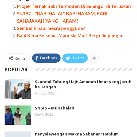
Projek Ternak Babi Termoden Di Selangor di Teruskan
SN387 – “BABI HALAL”, BABI HARAM, BABI
SAHAJAKAH YANG HARAM?
Sembelih babi mesra pengguna?
Babi Kena Selsema, Manusia Mati Bergelimpangan
Facebook
Twitter
Kongsi
POPULAR
Skandal Tabung Haji: Amanah Umat yang Jatuh
ke Tangan…
Aug 1, 2026
SN615 – Mubahalah
Sep 9, 2022
Penyelewengan Makna Sebenar “Hablum