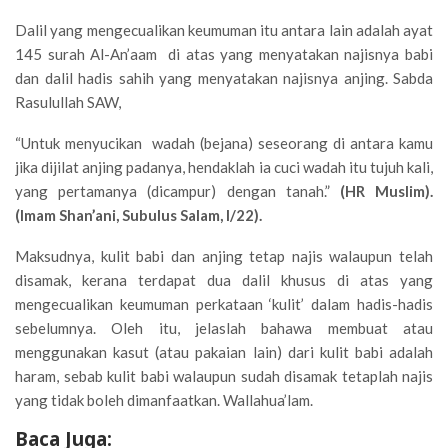
Dalil yang mengecualikan keumuman itu antara lain adalah ayat
145 surah Al-An’aam di atas yang menyatakan najisnya babi
dan dalil hadis sahih yang menyatakan najisnya anjing. Sabda
Rasulullah SAW,
“Untuk menyucikan wadah (bejana) seseorang di antara kamu
jika dijilat anjing padanya, hendaklah ia cuci wadah itu tujuh kali,
yang pertamanya (dicampur) dengan tanah.”
(HR Muslim).
(Imam Shan’ani, Subulus Salam, I/22).
Maksudnya, kulit babi dan anjing tetap najis walaupun telah
disamak, kerana terdapat dua dalil khusus di atas yang
mengecualikan keumuman perkataan ‘kulit’ dalam hadis-hadis
sebelumnya. Oleh itu, jelaslah bahawa membuat atau
menggunakan kasut (atau pakaian lain) dari kulit babi adalah
haram, sebab kulit babi walaupun sudah disamak tetaplah najis
yang tidak boleh dimanfaatkan. Wallahua’lam.
Baca Juga: