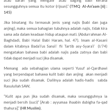
atau darah yang mengalir atau daging babi kerana
sesungguhnya semua itu kotor (rijsun).”
(TMQ Al-An’aam [6] :
145)
Jika binatang itu termasuk jenis yang najis (babi dan juga
anjing), maka semua bahagian tubuhnya adalah najis, tidak kira
sama ada dalam keadaan hidup ataupun mati. (Abdurrahman Al-
Baghdadi, Babi Halal Babi Haram, hal. 47). Imam al-Kasani
dalam kitabnya Bada’i’us Sana’i` fii Tartib asy-Syara’i’ (I/74)
mengatakan bahawa babi adalah najis pada zatnya dan babi
tidak dapat menjadi suci jika disamak.
Memang ada sebahagian ulama seperti Yusuf al-Qardhawi
yang berpendapat bahawa kulit babi dan anjing akan menjadi
suci jika sudah disamak. Dalilnya adalah hadis-hadis sabda
Rasulullah SAW,
“Kulit apa pun jika sudah disamak, maka sesungguhnya ia
menjadi bersih (suci)” [Arab : ayyumaa ihaabin dubigha fa-qad
thahura].”
(HR Muslim).