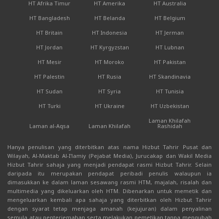
HT Afrika Timur
HT Amerika
HT Australia
HT Bangladesh
HT Belanda
HT Belgium
HT Britain
HT Indonesia
HT Jerman
HT Jordan
HT Kyrgyzstan
HT Lubnan
HT Mesir
HT Moroko
HT Pakistan
HT Palestin
HT Rusia
HT Skandinavia
HT Sudan
HT Syria
HT Tunisia
HT Turki
HT Ukraine
HT Uzbekistan
Laman Khilafah
Laman al-Aqsa
Laman Khilafah
Rashidah
Hanya penulisan yang diterbitkan atas nama Hizbut Tahrir Pusat dan
Wilayah, Al-Maktab Al-I'lamiy (Pejabat Media), Jurucakap dan Wakil Media
Hizbut Tahrir sahaja yang menjadi pendapat rasmi Hizbut Tahrir. Selain
daripada itu merupakan pendapat peribadi penulis walaupun ia
dimasukkan ke dalam laman sesawang rasmi HTM, majalah, risalah dan
multimedia yang dikeluarkan oleh HTM. Dibenarkan untuk memetik dan
mengeluarkan kembali apa sahaja yang diterbitkan oleh Hizbut Tahrir
dengan syarat tetap menjaga amanah (kejujuran) dalam penyalinan
semula atau penterjemahan serta melakukan pemetikan tanpa mengubah