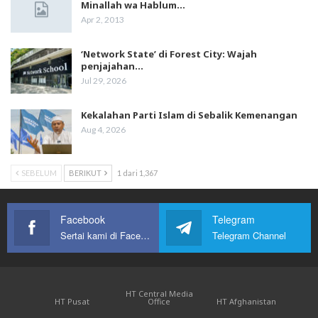
Minallah wa Hablum…
Apr 2, 2013
‘Network State’ di Forest City: Wajah
penjajahan…
Jul 29, 2026
Kekalahan Parti Islam di Sebalik Kemenangan
Aug 4, 2026
SEBELUM
BERIKUT
1 dari 1,367
Facebook
Telegram
Sertai kami di Facebook
Telegram Channel
HT Central Media
HT Pusat
Office
HT Afghanistan