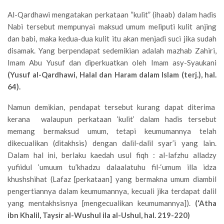
Al-Qardhawi mengatakan perkataan “kulit” (ihaab) dalam hadis
Nabi tersebut mempunyai maksud umum meliputi kulit anjing
dan babi, maka kedua-dua kulit itu akan menjadi suci jika sudah
disamak. Yang berpendapat sedemikian adalah mazhab Zahiri,
Imam Abu Yusuf dan diperkuatkan oleh Imam asy-Syaukani
(Yusuf al-Qardhawi, Halal dan Haram dalam Islam (terj.), hal.
64).
Namun demikian, pendapat tersebut kurang dapat diterima
kerana walaupun perkataan ‘kulit’ dalam hadis tersebut
memang bermaksud umum, tetapi keumumannya telah
dikecualikan (ditakhsis) dengan dalil-dalil syar’i yang lain.
Dalam hal ini, berlaku kaedah usul fiqh : al-lafzhu alladzy
yufiidul ‘umuum tu’khadzu dalaalatuhu fil-‘umum illa idza
khushshihat (Lafaz [perkataan] yang bermakna umum diambil
pengertiannya dalam keumumannya, kecuali jika terdapat dalil
yang mentakhsisnya [mengecualikan keumumannya]).
(‘Atha
ibn Khalil, Taysir al-Wushul ila al-Ushul, hal. 219-220)