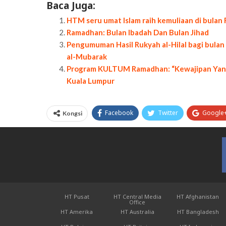
Baca Juga:
HTM seru umat Islam raih kemuliaan di bula
Ramadhan: Bulan Ibadah Dan Bulan Jihad
Pengumuman Hasil Rukyah al-Hilal bagi bulan 
al-Mubarak
Program KULTUM Ramadhan: “Kewajipan Yang D
Kuala Lumpur
Facebook
Twitter
Google
Kongsi
HT Pusat
HT Central Media
HT Afghanistan
Office
HT Amerika
HT Australia
HT Bangladesh