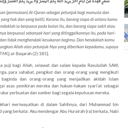
سَفَرٍ فَعِدَّةٌ مِّنْ أَيَّامٍ أُخَرَ يُرِيدُ اللّهُ بِكُمُ الْيُسْرَ وَلاَ يُرِيدُ بِكُمُ الْعُسْرَ وَلِتُ
an (permulaan) Al-Quran sebagai petunjuk bagi manusia dan
yang hak dan yang batil). Kerana itu, barang siapa di antara kamu
hendaklah ia berpuasa pada bulan itu, dan barang siapa sakit atau
nya berpuasa) sebanyak hari yang ditinggalkannya itu, pada hari-
 dan tidak menghendaki kesukaran bagimu. Dan hendaklah kamu
gkan Allah atas petunjuk-Nya yang diberikan kepadamu, supaya
[TMQ al-Baqarah (2):185].
a puji bagi Allah, selawat dan salam kepada Rasulullah SAW,
rga, para sahabat, pengikut dan orang-orang yang mengikuti
n baginda dan orang-orang yang menjadikan akidah Islam
gai asas pemikiran mereka dan hukum-hakam syari’at sebagai
 ukur perbuatan dan sumber bagi segala keputusan mereka.
ukhari meriwayatkan di dalam Sahihnya, dari Muhammad bin
 yang berkata: Aku mendengar Abu Hurairah (ra) berkata, Nabi