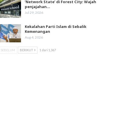
‘Network State’ di Forest City: Wajah
penjajahan…
Jul 29, 2026
Kekalahan Parti Islam di Sebalik
Kemenangan
Aug 4, 2026
SEBELUM
BERIKUT
1 dari 1,367