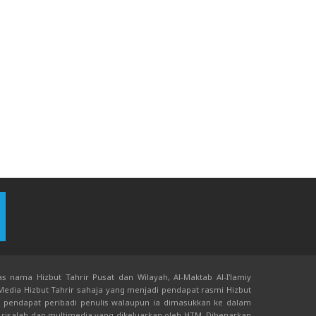
s nama Hizbut Tahrir Pusat dan Wilayah, Al-Maktab Al-I'lamiy
 Media Hizbut Tahrir sahaja yang menjadi pendapat rasmi Hizbut
an pendapat peribadi penulis walaupun ia dimasukkan ke dalam
risalah dan multimedia yang dikeluarkan oleh HTM. Dibenarkan