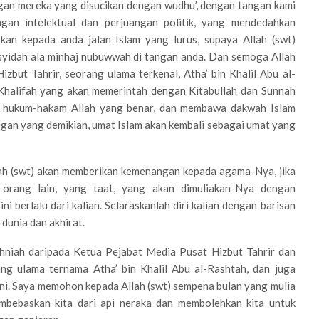
an mereka yang disucikan dengan wudhu’, dengan tangan kami
gan intelektual dan perjuangan politik, yang mendedahkan
kan kepada anda jalan Islam yang lurus, supaya Allah (swt)
yidah ala minhaj nubuwwah di tangan anda. Dan semoga Allah
but Tahrir, seorang ulama terkenal, Atha’ bin Khalil Abu al-
Khalifah yang akan memerintah dengan Kitabullah dan Sunnah
n hukum-hakam Allah yang benar, dan membawa dakwah Islam
gan yang demikian, umat Islam akan kembali sebagai umat yang
lah (swt) akan memberikan kemenangan kepada agama-Nya, jika
n orang lain, yang taat, yang akan dimuliakan-Nya dengan
i berlalu dari kalian. Selaraskanlah diri kalian dengan barisan
dunia dan akhirat.
ahniah daripada Ketua Pejabat Media Pusat Hizbut Tahrir dan
ang ulama ternama Atha’ bin Khalil Abu al-Rashtah, dan juga
ini. Saya memohon kepada Allah (swt) sempena bulan yang mulia
bebaskan kita dari api neraka dan membolehkan kita untuk