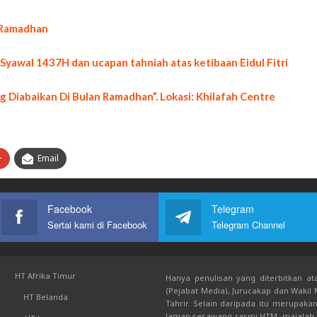
n Ramadhan
Syawal 1437H dan ucapan tahniah atas ketibaan Eidul Fitri
iabaikan Di Bulan Ramadhan”. Lokasi: Khilafah Centre
+
Email
Facebook
Telegram
Sertai kami di Facebook
Telegram Channel
HT Afrika Timur
Hanya penulisan yang diterbitkan ata
(Pejabat Media), Jurucakap dan Wakil
HT Belanda
Tahrir. Selain daripada itu merupak
laman sesawang rasmi HTM, majalah, 