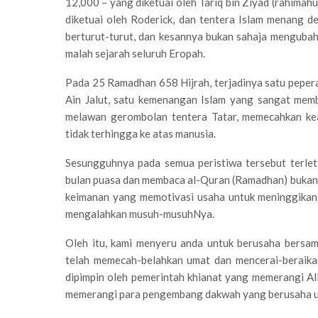
12,000 – yang diketuai oleh Tariq bin Ziyad (rahimah
diketuai oleh Roderick, dan tentera Islam menang d
berturut-turut, dan kesannya bukan sahaja mengubah 
malah sejarah seluruh Eropah.
Pada 25 Ramadhan 658 Hijrah, terjadinya satu pepe
Ain Jalut, satu kemenangan Islam yang sangat memb
melawan gerombolan tentera Tatar, memecahkan ke
tidak terhingga ke atas manusia.
Sesungguhnya pada semua peristiwa tersebut terlet
bulan puasa dan membaca al-Quran (Ramadhan) bukannya
keimanan yang memotivasi usaha untuk meninggikan
mengalahkan musuh-musuhNya.
Oleh itu, kami menyeru anda untuk berusaha bersa
telah memecah-belahkan umat dan mencerai-beraika
dipimpin oleh pemerintah khianat yang memerangi A
memerangi para pengembang dakwah yang berusaha u