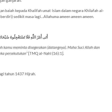
gan ganjaran.
gan baiah kepada Khalifah umat Islam dalam negara Khilafah al-
berdiri) sedikit masa lagi…Allahuma ameen ameen ameen.
أَتَى أَمْرُ اللَّهِ فَلَا تَسْتَعْجِلُوهُ سُبْحَا
lah kamu meminta disegerakan (datangnya). Maha Suci Allah dan
eka persekutukan”
[TMQ al-Nahl (16):1].
gi tahun 1437 Hijrah.