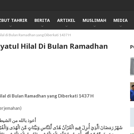
ZBUT TAHRIR
BERITA
ARTIKEL
MUSLIMAH
MEDIA
al di Bulan Ramadhan yang Diberkati 1437 H
tul Hilal Di Bulan Ramadhan
P
al di Bulan Ramadhan yang Diberkati 1437 H
Terjemahan)
أعوذ بالله من الشيط
شَهْرُ رَمَضَانَ الَّذِيَ أُنزِلَ فِيهِ الْقُرْآنُ هُدًى لِّلنَّاسِ وَبَيِّنَاتٍ مِّنَ الْهُدَى وَالْ