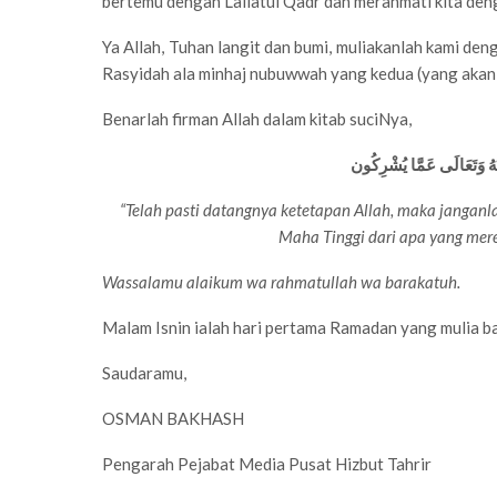
bertemu dengan Lailatul Qadr dan merahmati kita den
Ya Allah, Tuhan langit dan bumi, muliakanlah kami den
Rasyidah ala minhaj nubuwwah yang kedua (yang akan 
Benarlah firman Allah dalam kitab suciNya,
نَهُ وَتَعَالَى عَمَّا يُشْرِكُون
“Telah pasti datangnya ketetapan Allah, maka jangan
Maha Tinggi dari apa yang mer
Wassalamu alaikum wa rahmatullah wa barakatuh.
Malam Isnin ialah hari pertama Ramadan yang mulia ba
Saudaramu,
OSMAN BAKHASH
Pengarah Pejabat Media Pusat Hizbut Tahrir