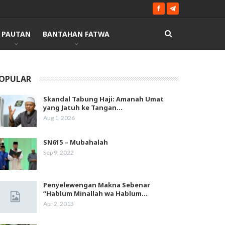
PAUTAN
BANTAHAN FATWA
OPULAR
Skandal Tabung Haji: Amanah Umat
yang Jatuh ke Tangan…
Aug 1, 2026
SN615 – Mubahalah
Sep 9, 2022
Penyelewengan Makna Sebenar
“Hablum Minallah wa Hablum…
Apr 2, 2013