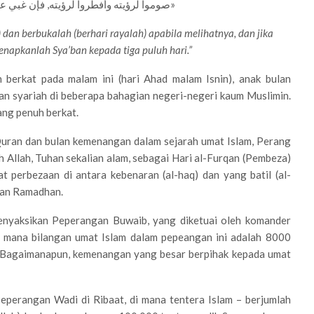
«صوموا لرؤيته وأفطروا لرؤيته, فإن غبي عليكم فأكملوا عدة شعبان ثلاثين»
 dan berbukalah (berhari rayalah) apabila melihatnya, dan jika
napkanlah Sya’ban kepada tiga puluh hari.”
berkat pada malam ini (hari Ahad malam Isnin), anak bulan
an syariah di beberapa bahagian negeri-negeri kaum Muslimin.
ang penuh berkat.
uran dan bulan kemenangan dalam sejarah umat Islam, Perang
 Allah, Tuhan sekalian alam, sebagai Hari al-Furqan (Pembeza)
perbezaan di antara kebenaran (al-haq) dan yang batil (al-
lan Ramadhan.
nyaksikan Peperangan Buwaib, yang diketuai oleh komander
i mana bilangan umat Islam dalam pepeangan ini adalah 8000
. Bagaimanapun, kemenangan yang besar berpihak kepada umat
eperangan Wadi di Ribaat, di mana tentera Islam – berjumlah