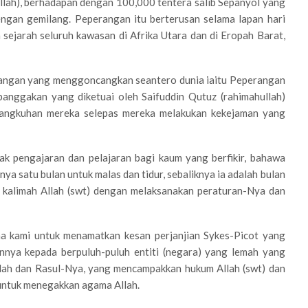
ullah), berhadapan dengan 100,000 tentera salib Sepanyol yang
engan gemilang. Peperangan itu berterusan selama lapan hari
sejarah seluruh kawasan di Afrika Utara dan di Eropah Barat,
rangan yang menggoncangkan seantero dunia iaitu Peperangan
anggakan yang diketuai oleh Saifuddin Qutuz (rahimahullah)
angkuhan mereka selepas mereka melakukan kekejaman yang
ak pengajaran dan pelajaran bagi kaum yang berfikir, bahawa
 satu bulan untuk malas dan tidur, sebaliknya ia adalah bulan
 kalimah Allah (swt) dengan melaksanakan peraturan-Nya dan
ma kami untuk menamatkan kesan perjanjian Sykes-Picot yang
nnya kepada berpuluh-puluh entiti (negara) yang lemah yang
llah dan Rasul-Nya, yang mencampakkan hukum Allah (swt) dan
ntuk menegakkan agama Allah.