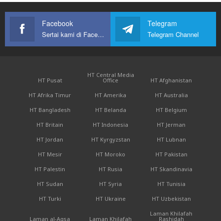
Facebook
Telegram
Sertai kami di Facebook
Telegram Channel
HT Central Media
HT Pusat
Office
HT Afghanistan
HT Afrika Timur
HT Amerika
HT Australia
HT Bangladesh
HT Belanda
HT Belgium
HT Britain
HT Indonesia
HT Jerman
HT Jordan
HT Kyrgyzstan
HT Lubnan
HT Mesir
HT Moroko
HT Pakistan
HT Palestin
HT Rusia
HT Skandinavia
HT Sudan
HT Syria
HT Tunisia
HT Turki
HT Ukraine
HT Uzbekistan
Laman Khilafah
Laman al-Aqsa
Laman Khilafah
Rashidah