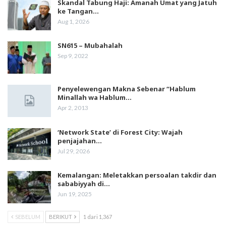
Skandal Tabung Haji: Amanah Umat yang Jatuh
ke Tangan…
Aug 1, 2026
SN615 – Mubahalah
Sep 9, 2022
Penyelewengan Makna Sebenar “Hablum
Minallah wa Hablum…
Apr 2, 2013
‘Network State’ di Forest City: Wajah
penjajahan…
Jul 29, 2026
Kemalangan: Meletakkan persoalan takdir dan
sababiyyah di…
Jun 19, 2025
SEBELUM
BERIKUT
1 dari 1,367