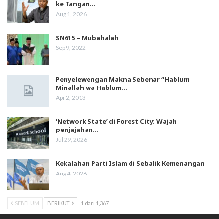
ke Tangan…
Aug 1, 2026
SN615 – Mubahalah
Sep 9, 2022
Penyelewengan Makna Sebenar “Hablum
Minallah wa Hablum…
Apr 2, 2013
‘Network State’ di Forest City: Wajah
penjajahan…
Jul 29, 2026
Kekalahan Parti Islam di Sebalik Kemenangan
Aug 4, 2026
SEBELUM
BERIKUT
1 dari 1,367