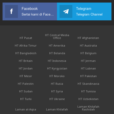
Facebook
Telegram
Sertai kami di Facebook
Telegram Channel
HT Central Media
HT Pusat
Office
HT Afghanistan
HT Afrika Timur
HT Amerika
HT Australia
HT Bangladesh
HT Belanda
HT Belgium
HT Britain
HT Indonesia
HT Jerman
HT Jordan
HT Kyrgyzstan
HT Lubnan
HT Mesir
HT Moroko
HT Pakistan
HT Palestin
HT Rusia
HT Skandinavia
HT Sudan
HT Syria
HT Tunisia
HT Turki
HT Ukraine
HT Uzbekistan
Laman Khilafah
Laman al-Aqsa
Laman Khilafah
Rashidah