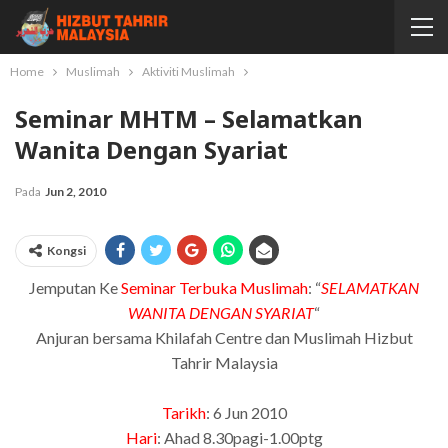
Home
Muslimah
Aktiviti Muslimah
Seminar MHTM – Selamatkan
Wanita Dengan Syariat
Pada
Jun 2, 2010
Kongsi
Jemputan Ke
Seminar Terbuka Muslimah
: “
SELAMATKAN
WANITA DENGAN SYARIAT
“
Anjuran bersama Khilafah Centre dan Muslimah Hizbut
Tahrir Malaysia
Tarikh
: 6 Jun 2010
Hari
: Ahad 8.30pagi-1.00ptg