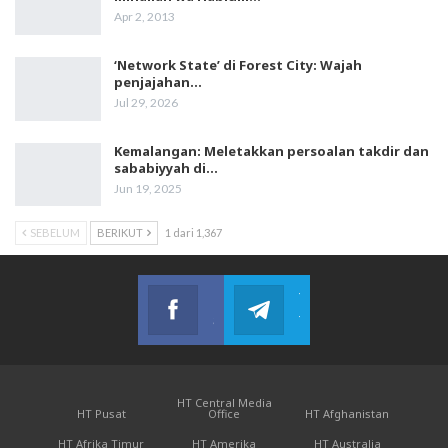
Apr 2, 2013
‘Network State’ di Forest City: Wajah
penjajahan…
Jul 29, 2026
Kemalangan: Meletakkan persoalan takdir dan
sababiyyah di…
Jun 19, 2025
SEBELUM
BERIKUT
1 dari 1,367
Facebook
Telegram
Sertai kami di Facebook
Telegram Channel
HT Central Media
HT Pusat
Office
HT Afghanistan
HT Afrika Timur
HT Amerika
HT Australia