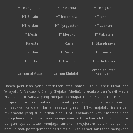
HT Bangladesh
HT Belanda
HT Belgium
HT Britain
HT Indonesia
HT Jerman
HT Jordan
HT Kyrgyzstan
HT Lubnan
HT Mesir
HT Moroko
HT Pakistan
HT Palestin
HT Rusia
HT Skandinavia
HT Sudan
HT Syria
HT Tunisia
HT Turki
HT Ukraine
HT Uzbekistan
Laman Khilafah
Laman al-Aqsa
Laman Khilafah
Rashidah
Hanya penulisan yang diterbitkan atas nama Hizbut Tahrir Pusat dan
Wilayah, Al-Maktab Al-I'lamiy (Pejabat Media), Jurucakap dan Wakil Media
Hizbut Tahrir sahaja yang menjadi pendapat rasmi Hizbut Tahrir. Selain
daripada itu merupakan pendapat peribadi penulis walaupun ia
dimasukkan ke dalam laman sesawang rasmi HTM, majalah, risalah dan
multimedia yang dikeluarkan oleh HTM. Dibenarkan untuk memetik dan
mengeluarkan kembali apa sahaja yang diterbitkan oleh Hizbut Tahrir
dengan syarat tetap menjaga amanah (kejujuran) dalam penyalinan
semula atau penterjemahan serta melakukan pemetikan tanpa mengubah