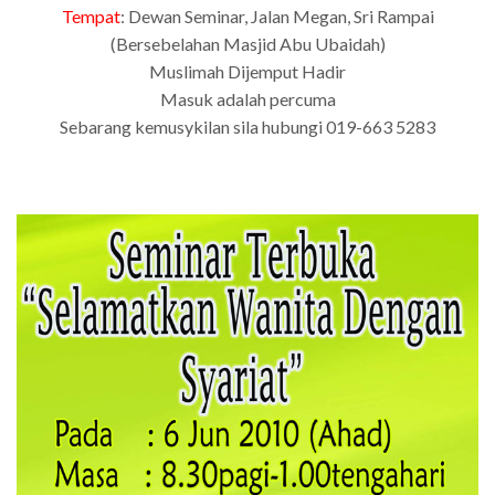
Tempat
: Dewan Seminar, Jalan Megan, Sri Rampai
(Bersebelahan Masjid Abu Ubaidah)
Muslimah Dijemput Hadir
Masuk adalah percuma
Sebarang kemusykilan sila hubungi 019-663 5283