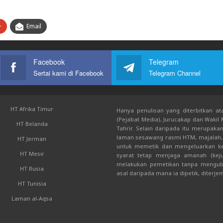
+
Email
Facebook
Telegram
Sertai kami di Facebook
Telegram Channel
HT Afrika Timur
Hanya penulisan yang diterbitkan ata
(Pejabat Media), Jurucakap dan Wakil
HT Belanda
Tahrir. Selain daripada itu merupak
laman sesawang rasmi HTM, majalah, 
HT Jerman
untuk memetik dan mengeluarkan kem
HT Mesir
syarat tetap menjaga amanah (keju
melakukan pemetikan tanpa mengub
HT Rusia
asal daripada mana ia dipetik, diterje
HT Tunisia
Laman al-Aqsa