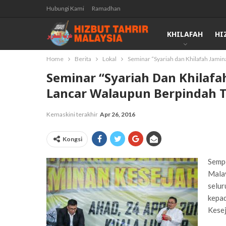
Hubungi Kami
Ramadhan
KHILAFAH
HI
Home
Berita
Lokal
Seminar “Syariah dan Khilafah Jamin
Seminar “Syariah Dan Khilafa
Lancar Walaupun Berpindah 
Kemaskini terakhir
Apr 26, 2016
Kongsi
Semp
Malay
selur
kepa
Kesej