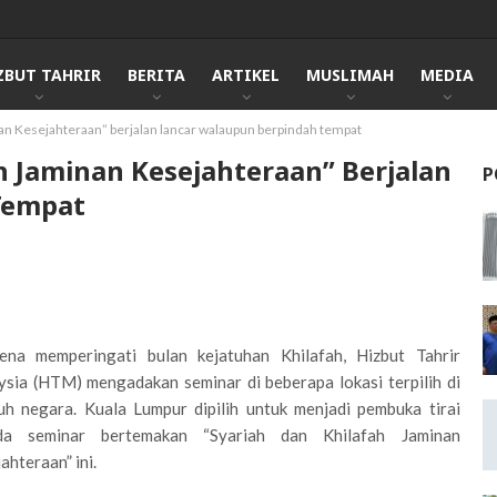
ZBUT TAHRIR
BERITA
ARTIKEL
MUSLIMAH
MEDIA
an Kesejahteraan” berjalan lancar walaupun berpindah tempat
h Jaminan Kesejahteraan” Berjalan
P
Tempat
ena memperingati bulan kejatuhan Khilafah, Hizbut Tahrir
sia (HTM) mengadakan seminar di beberapa lokasi terpilih di
uh negara. Kuala Lumpur dipilih untuk menjadi pembuka tirai
da seminar bertemakan “Syariah dan Khilafah Jaminan
ahteraan” ini.