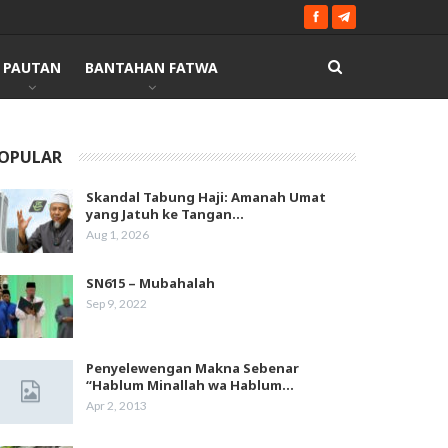
PAUTAN
BANTAHAN FATWA
OPULAR
Skandal Tabung Haji: Amanah Umat
yang Jatuh ke Tangan…
Aug 1, 2026
SN615 – Mubahalah
Sep 9, 2022
Penyelewengan Makna Sebenar
“Hablum Minallah wa Hablum…
Apr 2, 2013