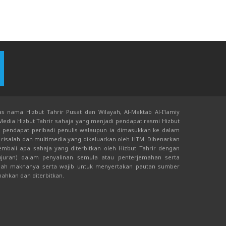
s nama Hizbut Tahrir Pusat dan Wilayah, Al-Maktab Al-I'lamiy
 Media Hizbut Tahrir sahaja yang menjadi pendapat rasmi Hizbut
an pendapat peribadi penulis walaupun ia dimasukkan ke dalam
risalah dan multimedia yang dikeluarkan oleh HTM. Dibenarkan
bali apa sahaja yang diterbitkan oleh Hizbut Tahrir dengan
juran) dalam penyalinan semula atau penterjemahan serta
ah maknanya serta wajib untuk menyertakan pautan sumber
mahkan dan diterbitkan.