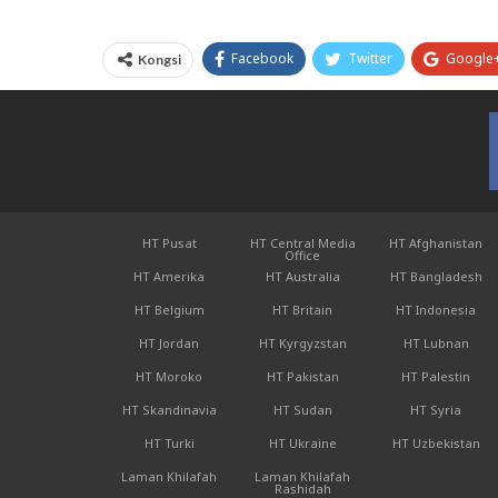
Facebook
Twitter
Google
Kongsi
HT Pusat
HT Central Media
HT Afghanistan
Office
HT Amerika
HT Australia
HT Bangladesh
HT Belgium
HT Britain
HT Indonesia
HT Jordan
HT Kyrgyzstan
HT Lubnan
HT Moroko
HT Pakistan
HT Palestin
HT Skandinavia
HT Sudan
HT Syria
HT Turki
HT Ukraine
HT Uzbekistan
Laman Khilafah
Laman Khilafah
Rashidah