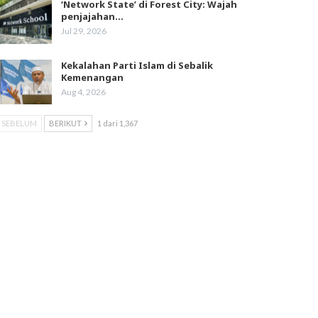
‘Network State’ di Forest City: Wajah
penjajahan…
Jul 29, 2026
Kekalahan Parti Islam di Sebalik
Kemenangan
Aug 4, 2026
SEBELUM
BERIKUT
1 dari 1,367