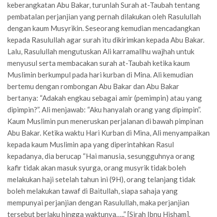
keberangkatan Abu Bakar, turunlah Surah at-Taubah tentang
pembatalan perjanjian yang pernah dilakukan oleh Rasulullah
dengan kaum Musyrikin. Seseorang kemudian mencadangkan
kepada Rasulullah agar surah itu dikirimkan kepada Abu Bakar.
Lalu, Rasulullah mengutuskan Ali karramallhu wajhah untuk
menyusul serta membacakan surah at-Taubah ketika kaum
Muslimin berkumpul pada hari kurban di Mina. Ali kemudian
bertemu dengan rombongan Abu Bakar dan Abu Bakar
bertanya: “Adakah engkau sebagai amir (pemimpin) atau yang
dipimpin?”. Ali menjawab: “Aku hanyalah orang yang dipimpin”.
Kaum Muslimin pun meneruskan perjalanan di bawah pimpinan
Abu Bakar. Ketika waktu Hari Kurban di Mina, Ali menyampaikan
kepada kaum Muslimin apa yang diperintahkan Rasul
kepadanya, dia berucap “Hai manusia, sesungguhnya orang
kafir tidak akan masuk syurga, orang musyrik tidak boleh
melakukan haji setelah tahun ini (9H), orang telanjang tidak
boleh melakukan tawaf di Baitullah, siapa sahaja yang
mempunyai perjanjian dengan Rasulullah, maka perjanjian
tersebut berlaku hingga waktunya…..” [Sirah Ibnu Hisham].