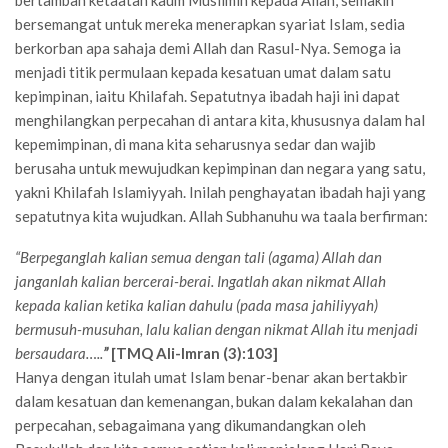
bertambah ketaatan kaum Muslimin kepada Allah, semakin
bersemangat untuk mereka menerapkan syariat Islam, sedia
berkorban apa sahaja demi Allah dan Rasul-Nya. Semoga ia
menjadi titik permulaan kepada kesatuan umat dalam satu
kepimpinan, iaitu Khilafah. Sepatutnya ibadah haji ini dapat
menghilangkan perpecahan di antara kita, khususnya dalam hal
kepemimpinan, di mana kita seharusnya sedar dan wajib
berusaha untuk mewujudkan kepimpinan dan negara yang satu,
yakni Khilafah Islamiyyah. Inilah penghayatan ibadah haji yang
sepatutnya kita wujudkan. Allah Subhanuhu wa taala berfirman:
“Berpeganglah kalian semua dengan tali (agama) Allah dan
janganlah kalian bercerai-berai. Ingatlah akan nikmat Allah
kepada kalian ketika kalian dahulu (pada masa jahiliyyah)
bermusuh-musuhan, lalu kalian dengan nikmat Allah itu menjadi
bersaudara…..
”
[TMQ Ali-Imran (3):103]
Hanya dengan itulah umat Islam benar-benar akan bertakbir
dalam kesatuan dan kemenangan, bukan dalam kekalahan dan
perpecahan, sebagaimana yang dikumandangkan oleh