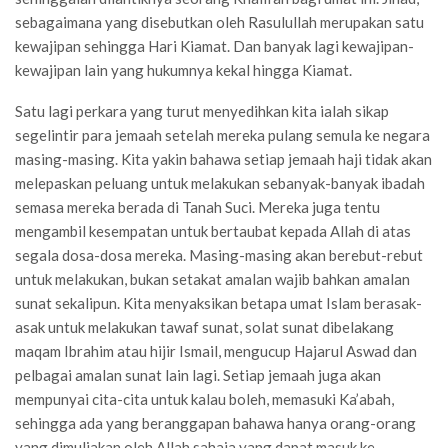
sebagaimana yang disebutkan oleh Rasulullah merupakan satu
kewajipan sehingga Hari Kiamat. Dan banyak lagi kewajipan-
kewajipan lain yang hukumnya kekal hingga Kiamat.
Satu lagi perkara yang turut menyedihkan kita ialah sikap
segelintir para jemaah setelah mereka pulang semula ke negara
masing-masing. Kita yakin bahawa setiap jemaah haji tidak akan
melepaskan peluang untuk melakukan sebanyak-banyak ibadah
semasa mereka berada di Tanah Suci. Mereka juga tentu
mengambil kesempatan untuk bertaubat kepada Allah di atas
segala dosa-dosa mereka. Masing-masing akan berebut-rebut
untuk melakukan, bukan setakat amalan wajib bahkan amalan
sunat sekalipun. Kita menyaksikan betapa umat Islam berasak-
asak untuk melakukan tawaf sunat, solat sunat dibelakang
maqam Ibrahim atau hijir Ismail, mengucup Hajarul Aswad dan
pelbagai amalan sunat lain lagi. Setiap jemaah juga akan
mempunyai cita-cita untuk kalau boleh, memasuki Ka’abah,
sehingga ada yang beranggapan bahawa hanya orang-orang
yang dimuliakan oleh Allah sahaja yang dapat masuk ke