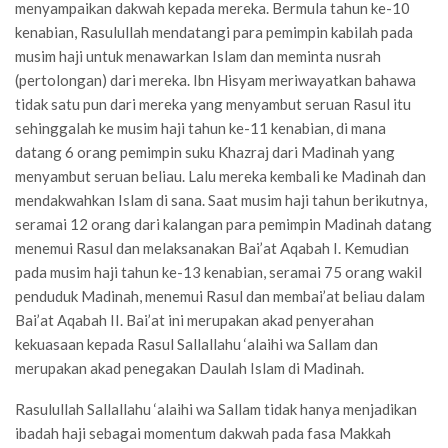
menyampaikan dakwah kepada mereka. Bermula tahun ke-10
kenabian, Rasulullah mendatangi para pemimpin kabilah pada
musim haji untuk menawarkan Islam dan meminta nusrah
(pertolongan) dari mereka. Ibn Hisyam meriwayatkan bahawa
tidak satu pun dari mereka yang menyambut seruan Rasul itu
sehinggalah ke musim haji tahun ke-11 kenabian, di mana
datang 6 orang pemimpin suku Khazraj dari Madinah yang
menyambut seruan beliau. Lalu mereka kembali ke Madinah dan
mendakwahkan Islam di sana. Saat musim haji tahun berikutnya,
seramai 12 orang dari kalangan para pemimpin Madinah datang
menemui Rasul dan melaksanakan Bai’at Aqabah I. Kemudian
pada musim haji tahun ke-13 kenabian, seramai 75 orang wakil
penduduk Madinah, menemui Rasul dan membai’at beliau dalam
Bai’at Aqabah II. Bai’at ini merupakan akad penyerahan
kekuasaan kepada Rasul Sallallahu ‘alaihi wa Sallam dan
merupakan akad penegakan Daulah Islam di Madinah.
Rasulullah Sallallahu ‘alaihi wa Sallam tidak hanya menjadikan
ibadah haji sebagai momentum dakwah pada fasa Makkah