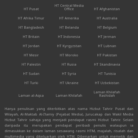
HT Central Media
HT Pusat
Office
HT Afghanistan
HT Afrika Timur
HT Amerika
HT Australia
HT Bangladesh
HT Belanda
HT Belgium
HT Britain
HT Indonesia
HT Jerman
HT Jordan
HT Kyrgyzstan
HT Lubnan
HT Mesir
HT Moroko
HT Pakistan
HT Palestin
HT Rusia
HT Skandinavia
HT Sudan
HT Syria
HT Tunisia
HT Turki
HT Ukraine
HT Uzbekistan
Laman Khilafah
Laman al-Aqsa
Laman Khilafah
Rashidah
Hanya penulisan yang diterbitkan atas nama Hizbut Tahrir Pusat dan
Wilayah, Al-Maktab Al-I'lamiy (Pejabat Media), Jurucakap dan Wakil Media
Hizbut Tahrir sahaja yang menjadi pendapat rasmi Hizbut Tahrir. Selain
daripada itu merupakan pendapat peribadi penulis walaupun ia
dimasukkan ke dalam laman sesawang rasmi HTM, majalah, risalah dan
multimedia yang dikeluarkan oleh HTM. Dibenarkan untuk memetik dan