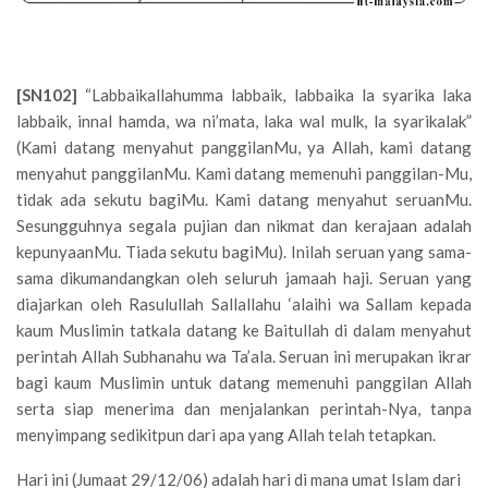
[SN102]
“Labbaikallahumma labbaik, labbaika la syarika laka
labbaik, innal hamda, wa ni’mata, laka wal mulk, la syarikalak”
(Kami datang menyahut panggilanMu, ya Allah, kami datang
menyahut panggilanMu. Kami datang memenuhi panggilan-Mu,
tidak ada sekutu bagiMu. Kami datang menyahut seruanMu.
Sesungguhnya segala pujian dan nikmat dan kerajaan adalah
kepunyaanMu. Tiada sekutu bagiMu). Inilah seruan yang sama-
sama dikumandangkan oleh seluruh jamaah haji. Seruan yang
diajarkan oleh Rasulullah Sallallahu ‘alaihi wa Sallam kepada
kaum Muslimin tatkala datang ke Baitullah di dalam menyahut
perintah Allah Subhanahu wa Ta’ala. Seruan ini merupakan ikrar
bagi kaum Muslimin untuk datang memenuhi panggilan Allah
serta siap menerima dan menjalankan perintah-Nya, tanpa
menyimpang sedikitpun dari apa yang Allah telah tetapkan.
Hari ini (Jumaat 29/12/06) adalah hari di mana umat Islam dari