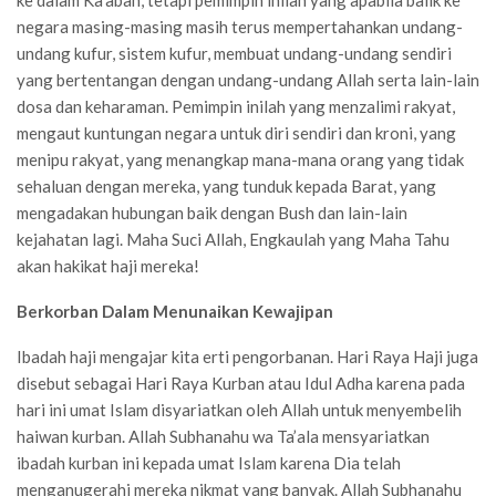
ke dalam Ka’abah, tetapi pemimpin inilah yang apabila balik ke
negara masing-masing masih terus mempertahankan undang-
undang kufur, sistem kufur, membuat undang-undang sendiri
yang bertentangan dengan undang-undang Allah serta lain-lain
dosa dan keharaman. Pemimpin inilah yang menzalimi rakyat,
mengaut kuntungan negara untuk diri sendiri dan kroni, yang
menipu rakyat, yang menangkap mana-mana orang yang tidak
sehaluan dengan mereka, yang tunduk kepada Barat, yang
mengadakan hubungan baik dengan Bush dan lain-lain
kejahatan lagi. Maha Suci Allah, Engkaulah yang Maha Tahu
akan hakikat haji mereka!
Berkorban Dalam Menunaikan Kewajipan
Ibadah haji mengajar kita erti pengorbanan. Hari Raya Haji juga
disebut sebagai Hari Raya Kurban atau Idul Adha karena pada
hari ini umat Islam disyariatkan oleh Allah untuk menyembelih
haiwan kurban. Allah Subhanahu wa Ta’ala mensyariatkan
ibadah kurban ini kepada umat Islam karena Dia telah
menganugerahi mereka nikmat yang banyak. Allah Subhanahu