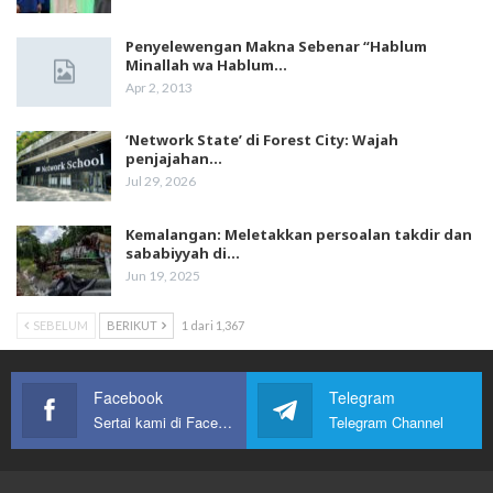
Penyelewengan Makna Sebenar “Hablum
Minallah wa Hablum…
Apr 2, 2013
‘Network State’ di Forest City: Wajah
penjajahan…
Jul 29, 2026
Kemalangan: Meletakkan persoalan takdir dan
sababiyyah di…
Jun 19, 2025
SEBELUM
BERIKUT
1 dari 1,367
Facebook
Telegram
Sertai kami di Facebook
Telegram Channel