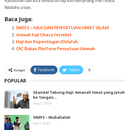
Rasulullah dan kita semua setiap kali menjelang Hari Raya.
Wallahu a’lam.
Baca Juga:
SN051 – HAJI DAN PENYATUAN UMAT ISLAM
Jemaah haji Ghaza tersekat
Haji dan Kepentingan Khilafah
OIC Bukan Platform Penyatuan Ummah
Facebook
Twitter
Kongsi
POPULAR
Skandal Tabung Haji: Amanah Umat yang Jatuh
ke Tangan…
Aug 1, 2026
SN615 – Mubahalah
Sep 9, 2022