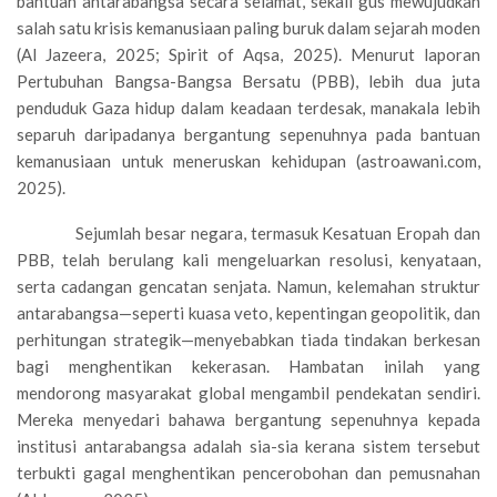
bantuan antarabangsa secara selamat, sekali gus mewujudkan
salah satu krisis kemanusiaan paling buruk dalam sejarah moden
(Al Jazeera, 2025; Spirit of Aqsa, 2025). Menurut laporan
Pertubuhan Bangsa-Bangsa Bersatu (PBB), lebih dua juta
penduduk Gaza hidup dalam keadaan terdesak, manakala lebih
separuh daripadanya bergantung sepenuhnya pada bantuan
kemanusiaan untuk meneruskan kehidupan (astroawani.com,
2025).
Sejumlah besar negara, termasuk Kesatuan Eropah dan
PBB, telah berulang kali mengeluarkan resolusi, kenyataan,
serta cadangan gencatan senjata. Namun, kelemahan struktur
antarabangsa—seperti kuasa veto, kepentingan geopolitik, dan
perhitungan strategik—menyebabkan tiada tindakan berkesan
bagi menghentikan kekerasan. Hambatan inilah yang
mendorong masyarakat global mengambil pendekatan sendiri.
Mereka menyedari bahawa bergantung sepenuhnya kepada
institusi antarabangsa adalah sia-sia kerana sistem tersebut
terbukti gagal menghentikan pencerobohan dan pemusnahan