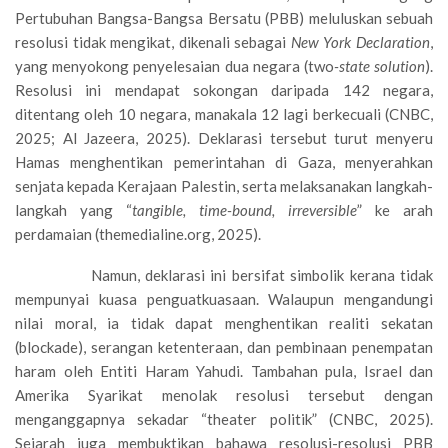
Pertubuhan Bangsa-Bangsa Bersatu (PBB) meluluskan sebuah
resolusi tidak mengikat, dikenali sebagai
New York Declaration
,
yang menyokong penyelesaian dua negara (two
-state solution
).
Resolusi ini mendapat sokongan daripada 142 negara,
ditentang oleh 10 negara, manakala 12 lagi berkecuali (CNBC,
2025; Al Jazeera, 2025). Deklarasi tersebut turut menyeru
Hamas menghentikan pemerintahan di Gaza, menyerahkan
senjata kepada Kerajaan Palestin, serta melaksanakan langkah-
langkah yang “
tangible, time-bound, irreversible
” ke arah
perdamaian (themedialine.org, 2025).
Namun, deklarasi ini bersifat simbolik kerana tidak
mempunyai kuasa penguatkuasaan. Walaupun mengandungi
nilai moral, ia tidak dapat menghentikan realiti sekatan
(blockade), serangan ketenteraan, dan pembinaan penempatan
haram oleh Entiti Haram Yahudi. Tambahan pula, Israel dan
Amerika Syarikat menolak resolusi tersebut dengan
menganggapnya sekadar “theater politik” (CNBC, 2025).
Sejarah juga membuktikan bahawa resolusi-resolusi PBB