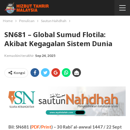
Home
Penulisan
Sautun Nahdhah
SN681 – Global Sumud Flotila:
Akibat Kegagalan Sistem Dunia
Kemaskini terakhir
Sep 24, 2025
Kongsi
Bil: SN681 (
PDF
/
Print
) – 30 Rabi’ al-awwal 1447 / 22 Sept