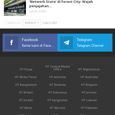
‘Network State’ di Forest City: Wajah
penjajahan…
Jul 29, 2026
SEBELUM
BERIKUT
1 dari 1,367
Facebook
Telegram
Sertai kami di Facebook
Telegram Channel
HT Central Media
HT Pusat
Office
HT Afghanistan
HT Afrika Timur
HT Amerika
HT Australia
HT Bangladesh
HT Belanda
HT Belgium
HT Britain
HT Indonesia
HT Jerman
HT Jordan
HT Kyrgyzstan
HT Lubnan
HT Mesir
HT Moroko
HT Pakistan