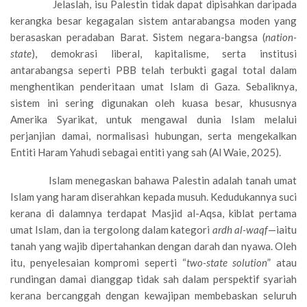
Jelaslah, isu Palestin tidak dapat dipisahkan daripada
kerangka besar kegagalan sistem antarabangsa moden yang
berasaskan peradaban Barat. Sistem negara-bangsa (
nation-
state
), demokrasi liberal, kapitalisme, serta institusi
antarabangsa seperti PBB telah terbukti gagal total dalam
menghentikan penderitaan umat Islam di Gaza. Sebaliknya,
sistem ini sering digunakan oleh kuasa besar, khususnya
Amerika Syarikat, untuk mengawal dunia Islam melalui
perjanjian damai, normalisasi hubungan, serta mengekalkan
Entiti Haram Yahudi sebagai entiti yang sah (Al Waie, 2025).
Islam menegaskan bahawa Palestin adalah tanah umat
Islam yang haram diserahkan kepada musuh. Kedudukannya suci
kerana di dalamnya terdapat Masjid al-Aqsa, kiblat pertama
umat Islam, dan ia tergolong dalam kategori
ardh al-waqf
—iaitu
tanah yang wajib dipertahankan dengan darah dan nyawa. Oleh
itu, penyelesaian kompromi seperti “
two-state solution
” atau
rundingan damai dianggap tidak sah dalam perspektif syariah
kerana bercanggah dengan kewajipan membebaskan seluruh