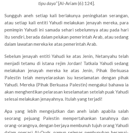
tipu daya”
[Al-An’am (6):124].
Sungguh aneh setiap kali berlakunya peningkatan serangan,
atau setiap kali entiti Yahudi melakukan jenayah mereka, para
pemimpin Yahudi ini samada sehari sebelumnya atau pada hari
itu sendiri, berada dalam pelukan pemerintah Arab, atau sedang
dalam lawatan mereka ke atas pemerintah Arab.
Sebelum jenayah entiti Yahudi ke atas Jenin, Netanyahu telah
menjadi tetamu di istana rejim Jordan! Tatkala Yahudi sedang
melakukan jenayah mereka ke atas Jenin, Pihak Berkuasa
Palestin telah menyelaraskan isu keselamatan dengan pihak
Yahudi. Mereka (Pihak Berkuasa Palestin) mengakui bahawa ia
akan menghentikan pelarasan keselamatan setelah puak Yahudi
selesai melakukan jenayahnya. Itulah yang terjadi!
Apa yang lebih mengejutkan dan aneh ialah apabila salah
seorang pejuang Palestin mempertahankan tanahnya dan
orang-orangnya, dengan berjaya membunuh tujuh orang Yahudi
dalam operasi Al-Quds, namun selepas pembunuhan beramai-