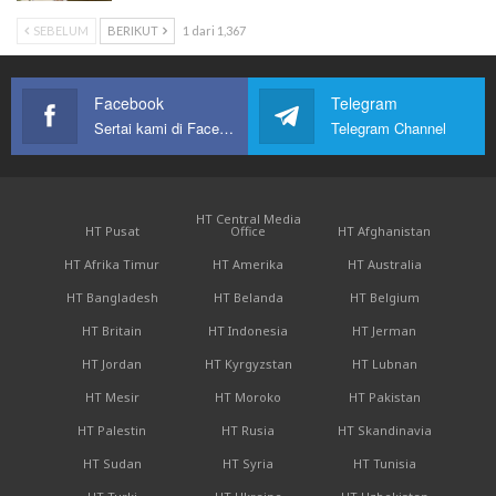
SEBELUM
BERIKUT
1 dari 1,367
Facebook
Telegram
Sertai kami di Facebook
Telegram Channel
HT Central Media
HT Pusat
Office
HT Afghanistan
HT Afrika Timur
HT Amerika
HT Australia
HT Bangladesh
HT Belanda
HT Belgium
HT Britain
HT Indonesia
HT Jerman
HT Jordan
HT Kyrgyzstan
HT Lubnan
HT Mesir
HT Moroko
HT Pakistan
HT Palestin
HT Rusia
HT Skandinavia
HT Sudan
HT Syria
HT Tunisia