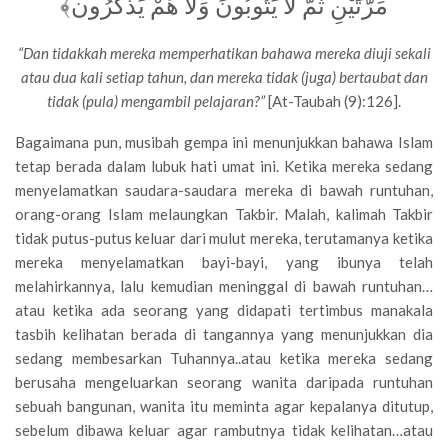
مَرَّتَيْنِ ثُمَّ لَا يَتُوبُونَ وَلَا هُمْ يَذَّكَّرُون﴾
“Dan tidakkah mereka memperhatikan bahawa mereka diuji sekali
atau dua kali setiap tahun, dan mereka tidak (juga) bertaubat dan
tidak (pula) mengambil pelajaran?”
[At-Taubah (9):126].
Bagaimana pun, musibah gempa ini menunjukkan bahawa Islam
tetap berada dalam lubuk hati umat ini. Ketika mereka sedang
menyelamatkan saudara-saudara mereka di bawah runtuhan,
orang-orang Islam melaungkan Takbir. Malah, kalimah Takbir
tidak putus-putus keluar dari mulut mereka, terutamanya ketika
mereka menyelamatkan bayi-bayi, yang ibunya telah
melahirkannya, lalu kemudian meninggal di bawah runtuhan…
atau ketika ada seorang yang didapati tertimbus manakala
tasbih kelihatan berada di tangannya yang menunjukkan dia
sedang membesarkan Tuhannya..atau ketika mereka sedang
berusaha mengeluarkan seorang wanita daripada runtuhan
sebuah bangunan, wanita itu meminta agar kepalanya ditutup,
sebelum dibawa keluar agar rambutnya tidak kelihatan…atau