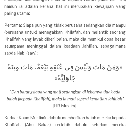
namun ia adalah kerana hal ini merupakan kewajipan yang
paling utama:
Pertama: Siapa pun yang tidak berusaha sedangkan dia mampu
(berusaha untuk) menegakkan Khilafah, dan melantik seorang
Khalifah yang layak diberi baiah, maka dia memikul dosa besar
seumpama meninggal dalam keadaan Jahiliah, sebagaimana
sabda Nabi (saw);
«وَمَنْ مَاتَ وَلَيْسَ فِي عُنُقِهِ بَيْعَةٌ، مَاتَ مِيتَةً
جَاهِلِيَّةً»
“Dan barangsiapa yang mati sedangkan di lehernya tidak ada
baiah (kepada Khalifah), maka ia mati seperti kematian Jahiliah”
[HR Muslim].
Kedua: Kaum Muslimin dahulu memberikan baiah mereka kepada
Khalifah (Abu Bakar) terlebih dahulu sebelum mereka