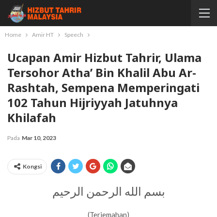
Home
Amir HT
Speech
Ucapan Amir Hizbut Tahrir, Ulama
Tersohor Atha’ Bin Khalil Abu Ar-
Rashtah, Sempena Memperingati
102 Tahun Hijriyyah Jatuhnya
Khilafah
Pada
Mar 10, 2023
Kongsi
بسم الله الرحمن الرحيم
(Terjemahan)