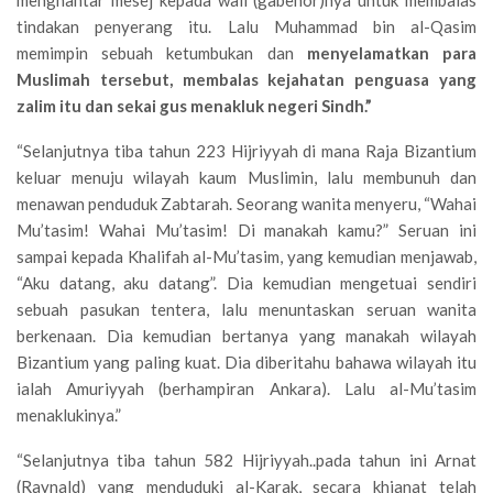
menghantar mesej kepada wali (gabenor)nya untuk membalas
tindakan penyerang itu. Lalu Muhammad bin al-Qasim
memimpin sebuah ketumbukan dan
menyelamatkan para
Muslimah tersebut, membalas kejahatan penguasa yang
zalim itu dan sekai gus menakluk negeri Sindh.”
“Selanjutnya tiba tahun 223 Hijriyyah di mana Raja Bizantium
keluar menuju wilayah kaum Muslimin, lalu membunuh dan
menawan penduduk Zabtarah. Seorang wanita menyeru, “Wahai
Mu’tasim! Wahai Mu’tasim! Di manakah kamu?” Seruan ini
sampai kepada Khalifah al-Mu’tasim, yang kemudian menjawab,
“Aku datang, aku datang”. Dia kemudian mengetuai sendiri
sebuah pasukan tentera, lalu menuntaskan seruan wanita
berkenaan. Dia kemudian bertanya yang manakah wilayah
Bizantium yang paling kuat. Dia diberitahu bahawa wilayah itu
ialah Amuriyyah (berhampiran Ankara). Lalu al-Mu’tasim
menaklukinya.”
“Selanjutnya tiba tahun 582 Hijriyyah..pada tahun ini Arnat
(Raynald) yang menduduki al-Karak, secara khianat telah