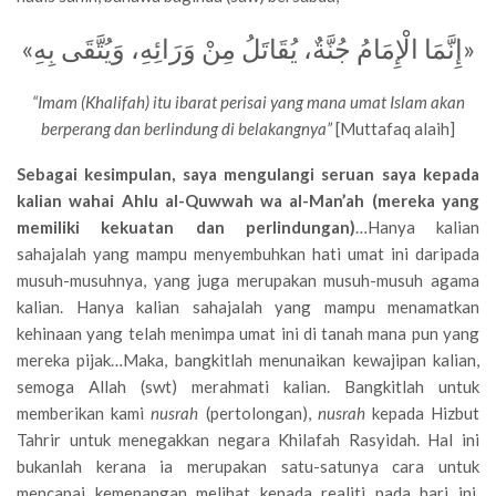
«إِنَّمَا الْإِمَامُ جُنَّةٌ، يُقَاتَلُ مِنْ وَرَائِهِ، وَيُتَّقَى بِهِ»
“Imam (Khalifah) itu ibarat perisai yang mana umat Islam akan
berperang dan berlindung di belakangnya”
[Muttafaq alaih]
Sebagai kesimpulan, saya mengulangi seruan saya kepada
kalian wahai Ahlu al-Quwwah wa al-Man’ah (mereka yang
memiliki kekuatan dan perlindungan)
…Hanya kalian
sahajalah yang mampu menyembuhkan hati umat ini daripada
musuh-musuhnya, yang juga merupakan musuh-musuh agama
kalian. Hanya kalian sahajalah yang mampu menamatkan
kehinaan yang telah menimpa umat ini di tanah mana pun yang
mereka pijak…Maka, bangkitlah menunaikan kewajipan kalian,
semoga Allah (swt) merahmati kalian. Bangkitlah untuk
memberikan kami
nusrah
(pertolongan),
nusrah
kepada Hizbut
Tahrir untuk menegakkan negara Khilafah Rasyidah. Hal ini
bukanlah kerana ia merupakan satu-satunya cara untuk
mencapai kemenangan melihat kepada realiti pada hari ini,