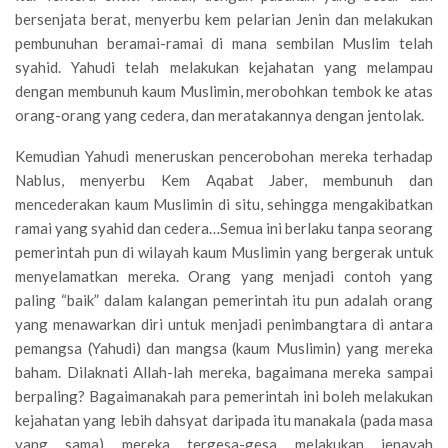
bersenjata berat, menyerbu kem pelarian Jenin dan melakukan
pembunuhan beramai-ramai di mana sembilan Muslim telah
syahid. Yahudi telah melakukan kejahatan yang melampau
dengan membunuh kaum Muslimin, merobohkan tembok ke atas
orang-orang yang cedera, dan meratakannya dengan jentolak.
Kemudian Yahudi meneruskan pencerobohan mereka terhadap
Nablus, menyerbu Kem Aqabat Jaber, membunuh dan
mencederakan kaum Muslimin di situ, sehingga mengakibatkan
ramai yang syahid dan cedera…Semua ini berlaku tanpa seorang
pemerintah pun di wilayah kaum Muslimin yang bergerak untuk
menyelamatkan mereka. Orang yang menjadi contoh yang
paling “baik” dalam kalangan pemerintah itu pun adalah orang
yang menawarkan diri untuk menjadi penimbangtara di antara
pemangsa (Yahudi) dan mangsa (kaum Muslimin) yang mereka
baham. Dilaknati Allah-lah mereka, bagaimana mereka sampai
berpaling? Bagaimanakah para pemerintah ini boleh melakukan
kejahatan yang lebih dahsyat daripada itu manakala (pada masa
yang sama) mereka tergesa-gesa melakukan jenayah