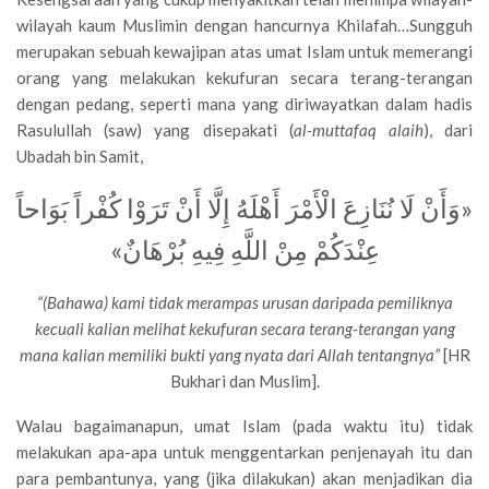
wilayah kaum Muslimin dengan hancurnya Khilafah…Sungguh
merupakan sebuah kewajipan atas umat Islam untuk memerangi
orang yang melakukan kekufuran secara terang-terangan
dengan pedang, seperti mana yang diriwayatkan dalam hadis
Rasulullah (saw) yang disepakati (
al-muttafaq alaih
), dari
Ubadah bin Samit,
«وَأَنْ لَا نُنَازِعَ الْأَمْرَ أَهْلَهُ إِلَّا أَنْ تَرَوْا كُفْراً بَوَاحاً
عِنْدَكُمْ مِنْ اللَّهِ فِيهِ بُرْهَانٌ»
“(Bahawa) kami tidak merampas urusan daripada pemiliknya
kecuali kalian melihat kekufuran secara terang-terangan yang
mana kalian memiliki bukti yang nyata dari Allah tentangnya”
[HR
Bukhari dan Muslim].
Walau bagaimanapun, umat Islam (pada waktu itu) tidak
melakukan apa-apa untuk menggentarkan penjenayah itu dan
para pembantunya, yang (jika dilakukan) akan menjadikan dia