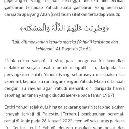
peperangan yang terjadi, sehingga mereka memberikan
gambaran terhadap Yahudi suatu gambaran yang berlainan
daripada apa yang Allah (swt) telah sifatkan terhadap Yahudi;
﴿وَضُرِبَتْ عَلَيْهِمُ الذِّلَّةُ وَالْمَسْكَنَة﴾
“Lalu ditimpakanlah kepada mereka (Yahudi) kenistaan dan
kehinaan”
[Al-Baqarah (2): 61].
Tidak cukup sampai di situ, para penguasa ini kemudian
melakukan segala usaha untuk mengalih isu, daripada isu
penyingkiran entiti Yahudi (yang seharusnya merupakan isu
sebenar), kepada isu rundingan dengan Yahudi. Malah ditambah
dengan isu rayuan agar Yahudi menarik diri daripada hanya
sebahagian tanah yang diduduki mereka pada tahun 1967!
Entiti Yahudi sejak dulu hingga sekarang masih tetap melakukan
jenayah terkeji di Palestin. [Terbaru] pembunuhan beramai-
ramai di Jenin pada 26 Januari 2023, menjadi saksi atas perkara
itu. Tentera entiti Yahudi, dengan pasukan yang besar dan