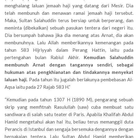
menghalang laluan jemaah haji yang datang dari Mesir. Dia
telah membunuh dan menawan ramai jemaah haji tersebut.
Maka, Sultan Salahuddin terus bersiap untuk berperang, dan
meminta (dibekalkan) sebuah pasukan tentera dari negeri itu.
Dia bersumpah bahawa jika dia menang atas Arnat, dia akan
membunuhnya. Lalu Allah memberikannya kemenangan pada
tahun 583 Hijriyyah dalam Perang Hattin, iaitu pada
pertengahan bulan Rabiul Akhir.
Kemudian Salahuddin
membunuh Arnat dengan tangannya sendiri, sebagai
hukuman atas pengkhianatan dan tindakannya menyekat
laluan haji.
Pada tahun itu jugalah berlakunya pembebasan Al-
Aqsa iaitu pada 27 Rajab 583 H.”
“Kemudian pada tahun 1307 H (1890 M), pengarang sebuah
skrip yang memfitnah Rasulullah (saw) cuba membuat satu
sandiwara di salah satu teater di Paris. Apabila Khalifah Abdul
Hamid mengetahui akan hal itu, beliau terus memanggil duta
Perancis di Istanbul dan sengaja bersemuka dengannya dengan
berpakaian tentera. Lalu Sultan Abdul Hamid memberikan