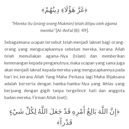
﴿غَرَّ هَؤُلَاءِ دِينُهُمْ﴾
“Mereka itu (orang-orang Mukmin) telah ditipu oleh agama
mereka”
[Al-Anfal (8): 49].
Sebagaimana ucapan tersebut telah menjadi laknat bagi orang-
orang yang mengucapkannya sebelum mereka, kerana Allah
telah memuliakan agama-Nya (Islam) dan memberikan
kemenangan kepada penganutnya, maka ucapan yang sama juga
akan menjadi laknat kepada mereka yang mengucapkannya pada
hari ini, kerana Allah Yang Maha Perkasa lagi Maha Bijaksana
adalah berserta dengan hamba-hamba-Nya yang ikhlas yang
berjuang dengan gigih tanpa tergelincir hati dan anggota
badan mereka. Firman Allah (swt);
﴿إِنَّ اللَّهَ بَالِغُ أَمْرِهِ قَدْ جَعَلَ اللَّهُ لِكُلِّ شَيْءٍ
قَدْراً﴾