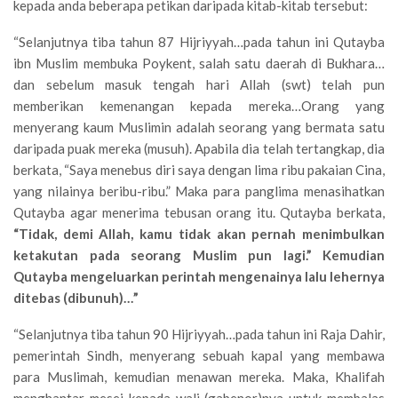
kepada anda beberapa petikan daripada kitab-kitab tersebut:
“Selanjutnya tiba tahun 87 Hijriyyah…pada tahun ini Qutayba
ibn Muslim membuka Poykent, salah satu daerah di Bukhara…
dan sebelum masuk tengah hari Allah (swt) telah pun
memberikan kemenangan kepada mereka…Orang yang
menyerang kaum Muslimin adalah seorang yang bermata satu
daripada puak mereka (musuh). Apabila dia telah tertangkap, dia
berkata, “Saya menebus diri saya dengan lima ribu pakaian Cina,
yang nilainya beribu-ribu.” Maka para panglima menasihatkan
Qutayba agar menerima tebusan orang itu. Qutayba berkata,
“Tidak, demi Allah, kamu tidak akan pernah menimbulkan
ketakutan pada seorang Muslim pun lagi.” Kemudian
Qutayba mengeluarkan perintah mengenainya lalu lehernya
ditebas (dibunuh)…”
“Selanjutnya tiba tahun 90 Hijriyyah…pada tahun ini Raja Dahir,
pemerintah Sindh, menyerang sebuah kapal yang membawa
para Muslimah, kemudian menawan mereka. Maka, Khalifah