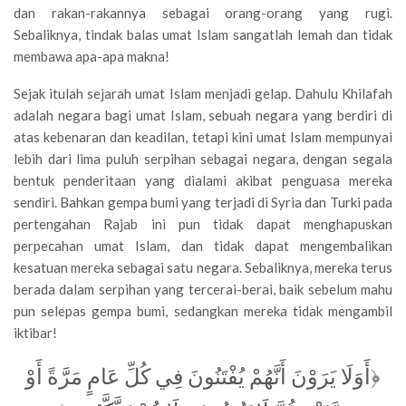
dan rakan-rakannya sebagai orang-orang yang rugi.
Sebaliknya, tindak balas umat Islam sangatlah lemah dan tidak
membawa apa-apa makna!
Sejak itulah sejarah umat Islam menjadi gelap. Dahulu Khilafah
adalah negara bagi umat Islam, sebuah negara yang berdiri di
atas kebenaran dan keadilan, tetapi kini umat Islam mempunyai
lebih dari lima puluh serpihan sebagai negara, dengan segala
bentuk penderitaan yang dialami akibat penguasa mereka
sendiri. Bahkan gempa bumi yang terjadi di Syria dan Turki pada
pertengahan Rajab ini pun tidak dapat menghapuskan
perpecahan umat Islam, dan tidak dapat mengembalikan
kesatuan mereka sebagai satu negara. Sebaliknya, mereka terus
berada dalam serpihan yang tercerai-berai, baik sebelum mahu
pun selepas gempa bumi, sedangkan mereka tidak mengambil
iktibar!
﴿أَوَلَا يَرَوْنَ أَنَّهُمْ يُفْتَنُونَ فِي كُلِّ عَامٍ مَرَّةً أَوْ