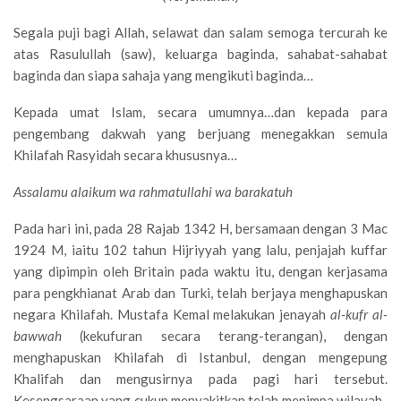
Segala puji bagi Allah, selawat dan salam semoga tercurah ke
atas Rasulullah (saw), keluarga baginda, sahabat-sahabat
baginda dan siapa sahaja yang mengikuti baginda…
Kepada umat Islam, secara umumnya…dan kepada para
pengembang dakwah yang berjuang menegakkan semula
Khilafah Rasyidah secara khususnya…
Assalamu alaikum wa rahmatullahi wa barakatuh
Pada hari ini, pada 28 Rajab 1342 H, bersamaan dengan 3 Mac
1924 M, iaitu 102 tahun Hijriyyah yang lalu, penjajah kuffar
yang dipimpin oleh Britain pada waktu itu, dengan kerjasama
para pengkhianat Arab dan Turki, telah berjaya menghapuskan
negara Khilafah. Mustafa Kemal melakukan jenayah
al-kufr al-
bawwah
(kekufuran secara terang-terangan), dengan
menghapuskan Khilafah di Istanbul, dengan mengepung
Khalifah dan mengusirnya pada pagi hari tersebut.
Kesengsaraan yang cukup menyakitkan telah menimpa wilayah-