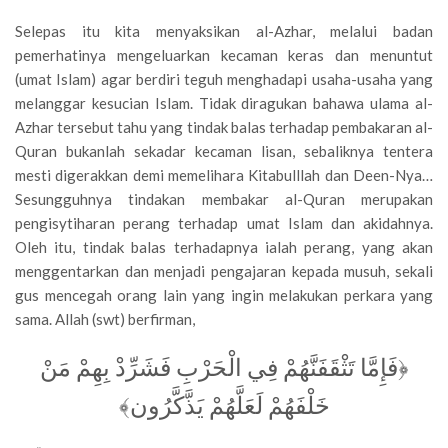
Selepas itu kita menyaksikan al-Azhar, melalui badan
pemerhatinya mengeluarkan kecaman keras dan menuntut
(umat Islam) agar berdiri teguh menghadapi usaha-usaha yang
melanggar kesucian Islam. Tidak diragukan bahawa ulama al-
Azhar tersebut tahu yang tindak balas terhadap pembakaran al-
Quran bukanlah sekadar kecaman lisan, sebaliknya tentera
mesti digerakkan demi memelihara Kitabulllah dan Deen-Nya…
Sesungguhnya tindakan membakar al-Quran merupakan
pengisytiharan perang terhadap umat Islam dan akidahnya.
Oleh itu, tindak balas terhadapnya ialah perang, yang akan
menggentarkan dan menjadi pengajaran kepada musuh, sekali
gus mencegah orang lain yang ingin melakukan perkara yang
sama. Allah (swt) berfirman,
﴿فَإِمَّا تَثْقَفَنَّهُمْ فِي الْحَرْبِ فَشَرِّدْ بِهِمْ مَنْ
خَلْفَهُمْ لَعَلَّهُمْ يَذَّكَّرُون﴾