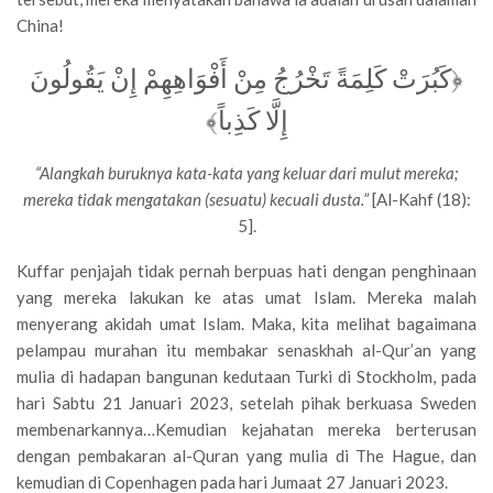
China!
﴿كَبُرَتْ كَلِمَةً تَخْرُجُ مِنْ أَفْوَاهِهِمْ إِنْ يَقُولُونَ
إِلَّا كَذِباً﴾
“Alangkah buruknya kata-kata yang keluar dari mulut mereka;
mereka tidak mengatakan (sesuatu) kecuali dusta.”
[Al-Kahf (18):
5].
Kuffar penjajah tidak pernah berpuas hati dengan penghinaan
yang mereka lakukan ke atas umat Islam. Mereka malah
menyerang akidah umat Islam. Maka, kita melihat bagaimana
pelampau murahan itu membakar senaskhah al-Qur’an yang
mulia di hadapan bangunan kedutaan Turki di Stockholm, pada
hari Sabtu 21 Januari 2023, setelah pihak berkuasa Sweden
membenarkannya…Kemudian kejahatan mereka berterusan
dengan pembakaran al-Quran yang mulia di The Hague, dan
kemudian di Copenhagen pada hari Jumaat 27 Januari 2023.