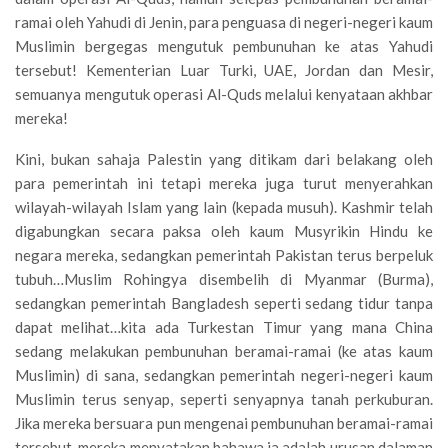
ramai oleh Yahudi di Jenin, para penguasa di negeri-negeri kaum
Muslimin bergegas mengutuk pembunuhan ke atas Yahudi
tersebut! Kementerian Luar Turki, UAE, Jordan dan Mesir,
semuanya mengutuk operasi Al-Quds melalui kenyataan akhbar
mereka!
Kini, bukan sahaja Palestin yang ditikam dari belakang oleh
para pemerintah ini tetapi mereka juga turut menyerahkan
wilayah-wilayah Islam yang lain (kepada musuh). Kashmir telah
digabungkan secara paksa oleh kaum Musyrikin Hindu ke
negara mereka, sedangkan pemerintah Pakistan terus berpeluk
tubuh…Muslim Rohingya disembelih di Myanmar (Burma),
sedangkan pemerintah Bangladesh seperti sedang tidur tanpa
dapat melihat…kita ada Turkestan Timur yang mana China
sedang melakukan pembunuhan beramai-ramai (ke atas kaum
Muslimin) di sana, sedangkan pemerintah negeri-negeri kaum
Muslimin terus senyap, seperti senyapnya tanah perkuburan.
Jika mereka bersuara pun mengenai pembunuhan beramai-ramai
tersebut, mereka menyatakan bahawa ia adalah urusan dalaman