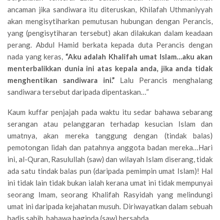
ancaman jika sandiwara itu diteruskan, Khilafah Uthmaniyyah
akan mengisytiharkan pemutusan hubungan dengan Perancis,
yang (pengisytiharan tersebut) akan dilakukan dalam keadaan
perang. Abdul Hamid berkata kepada duta Perancis dengan
nada yang keras,
“Aku adalah Khalifah umat Islam…aku akan
menterbalikkan dunia ini atas kepala anda, jika anda tidak
menghentikan sandiwara ini.”
Lalu Perancis menghalang
sandiwara tersebut daripada dipentaskan…”
Kaum kuffar penjajah pada waktu itu sedar bahawa sebarang
serangan atau pelanggaran terhadap kesucian Islam dan
umatnya, akan mereka tanggung dengan (tindak balas)
pemotongan lidah dan patahnya anggota badan mereka…Hari
ini, al-Quran, Rasulullah (saw) dan wilayah Islam diserang, tidak
ada satu tindak balas pun (daripada pemimpin umat Islam)! Hal
ini tidak lain tidak bukan ialah kerana umat ini tidak mempunyai
seorang Imam, seorang Khalifah Rasyidah yang melindungi
umat ini daripada kejahatan musuh. Diriwayatkan dalam sebuah
hadis sahih, bahawa baginda (saw) bersabda,