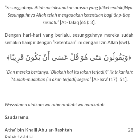
“Sesungguhnya Allah melaksanakan urusan yang (dikehendaki)Nya.
Sesungguhnya Allah telah mengadakan ketentuan bagi tiap-tiap
sesuatu”
[At-Talaq (65): 3].
Dengan hari-hari yang berlalu, sesungguhnya mereka sudah
semakin hampir dengan “ketentuan” ini dengan Izin Allah (swt).
﴿وَيَقُولُونَ مَتَى هُوَ قُلْ عَسَى أَنْ يَكُونَ قَرِيبًا﴾
“Dan mereka bertanya: ‘Bilakah hal itu (akan terjadi)?’ Katakanlah:
‘Mudah-mudahan (ia akan terjadi) segera”
[Al-Isra’ (17): 51].
Wassalamu alaikum wa rahmatullahi wa barakatuh
Saudaramu,
Atha’ bin Khalil Abu ar-Rashtah
28
Rajab 1444 H