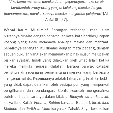
“Jika kamu menemui mereka dalam peperangan, maka cerai-
beraikanlah orang-orang yang di belakang mereka dengan
(menumpaskan) mereka, supaya mereka mengambil pelajaran”
[Al-
Anfal (8): 57].
Wahai kaum Muslimin!
Serangan terhadap umat Islam
bukannya dibalas dengan penampilan kata-kata berhias, ucapan
kosong yang tidak membawa apa-apa makna dan manfaat.
Sebaliknya serangan itu dibalas dengan mata pedang, dengan
sebuah pukulan yang akan membuatkan pihak musuh melupakan
bisikan syaitan. Inilah yang dilakukan oleh umat Islam ketika
mereka memiliki negara Khilafah. Berapa banyak catatan
peristiwa di sepanjang pemerintahan mereka yang berbicara
mengenai hal itu. Kesemuanya adalah fakta yang telah terbukti,
yang tidak dapat dinafikan oleh sesiapa pun yang mempunyai
penglihatan dan pandangan. Contoh-contoh mengenainya
boleh dilihat antaranya dalam kitab
al-Bidayah wa an-Nihayah
karya Ibnu Katsir,
Futuh al-Buldan
karya al-Baladuri,
Tarikh Ibnu
Khaldun
dan
Tarikh al-Islam
karya az-Zahabi. Saya kemukakan