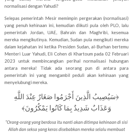
normalisasi dengan Yahudi?
Selepas pemerintah Mesir memimpin pergerakan (normalisasi)
yang penuh kehinaan ini, kemudian diikuti pula oleh PLO, lalu
pemerintah Jordan, UAE, Bahrain dan Maghribi, kesemua
mereka mengikutinya. Kemudian, Sudan pula mengikuti mereka
dalam kejahatan ini ketika Presiden Sudan, al-Burhan bertemu
Menteri Luar Yahudi, Eli Cohen di Khartoum pada 02 Februari
2023 untuk membincangkan perihal normalisasi hubungan
antara mereka! Tidak ada seorang pun di antara para
pemerintah ini yang mengambil peduli akan kehinaan yang
menyelubungi mereka.
﴿سَيُصِيبُ الَّذِينَ أَجْرَمُوا صَغَارٌ عِنْدَ اللَّهِ
وَعَذَابٌ شَدِيدٌ بِمَا كَانُوا يَمْكُرُونَ﴾
“Orang-orang yang berdosa itu nanti akan ditimpa kehinaan di sisi
Allah dan seksa yang keras disebabkan mereka selalu membuat